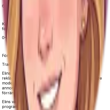
60-74
Helt okej
Kan passa rätt person, men är inte ett självklart
förstaval.
0-59
Rekommenderas inte
För svagt värde eller för stora frågetecken.
Transparens
Elins val innehåller redaktionella produkturval och
reklamlänkar till Amazon. Recensioner från besökare
modereras innan de publiceras. Vi använder inte
annonseringspixlar, och sätter ingen analyscookie
förrän du godkänner det i cookiebannern.
Elins val är en deltagare i Amazon Associates-
programmet. Som Amazon-partner tjänar vi på