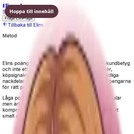
Elins val
Hoppa till innehåll
Skönhet
Hälsa
Träning
Guider
Fråga Elin
Fråga
Tillbaka till Elins val
Metod
Så sätter vi Elins poäng
Elins poäng är en redaktionell analys, inte ett kundbetyg
och inte ett testbetyg. Elin jämför specifikationer,
köpsignaler, synliga Amazon-omdömen och tydliga
nackdelar för att hitta produkter som är värda pengarna
för rätt person.
Låga poäng är möjliga. En produkt kan vara populär
men ändå tappa poäng om värdet är svagt, om
kompromissen är stor eller om den bara passar ett
smalt användningsfall.
Värde för pengarna