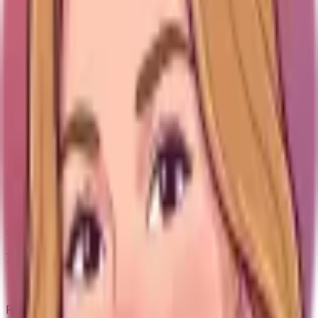
Beprövad/populär
/
15
Hur mycket socialt bevis som finns: antal omdömen,
etablerat varumärke, bestseller-signaler och långsiktig
trovärdighet.
Nivåer
90-100
Utmärkt
Starkt val med få tydliga kompromisser.
75-89
Bra
Rekommenderbart, men med caveats som spelar roll.