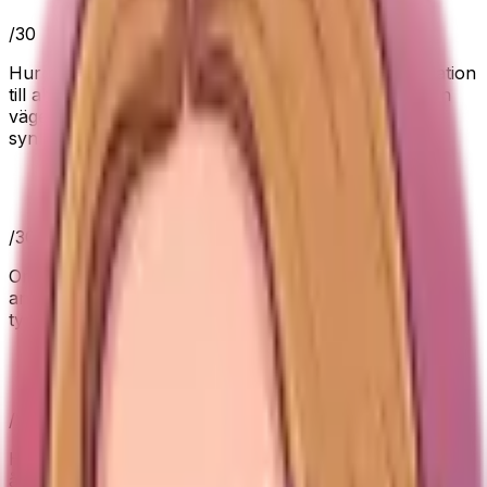
/
30
Hur mycket praktisk nytta produkten verkar ge i relation
till alternativen. Vi visar aldrig hårdkodade priser, utan
väger värde utifrån positionering, specifikationer och
synliga köpsignaler.
Prestanda & funktioner
/
30
Om produkten har rätt funktioner för sitt
användningsområde, utan att onödiga detaljer får väga
tyngre än vardagsnytta.
Håller vad den lovar
/
25
Hur väl produktens löfte stöds av specifikationer,
återkommande köparomdömen och kända caveats.