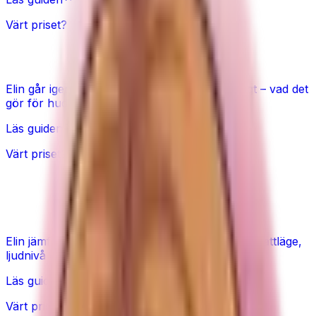
Värt priset?
Snail mucin – värt hypen?
Elin går igenom snigelsekret (snail mucin) ärligt – vad det
gör för huden och om det virala ryktet håller.
Läs guiden
Värt priset?
Tyst fläkt för sovrummet – vilken ska
du välja?
Elin jämför tysta fläktar för sovrummet ärligt – nattläge,
ljudnivå och när premium är värt det.
Läs guiden
Värt priset?