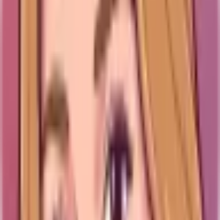
skillnaden?
Elin jämför dyra och billiga hyaluronsyra-serum ärligt –
vad du betalar för och när ett budgetserum räcker.
Läs guiden
Värt priset?
Niacinamide 10% vs 20% – behöver du
den starka?
Elin går igenom niacinamide-styrkor ärligt – varför 10%
oftast räcker och när mer inte är bättre.
Läs guiden
Värt priset?
Brun utan sol – värt det?