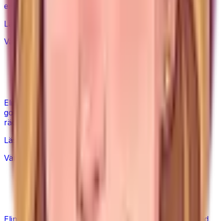
ersätta flera produkter, och var den inte räcker.
Läs guiden
Värt priset?
Mjuk kettlebell vs gjutjärn – värt det
golvvänliga?
Elin jämför mjuk och gjutjärns-kettlebell ärligt – när det
golvvänliga är värt en högre peng och när gjutjärn
räcker.
Läs guiden
Värt priset?
Dyr massagepistol eller budget –
behöver du premiummärket?
Elin jämför dyra och billiga massagepistoler ärligt – vad