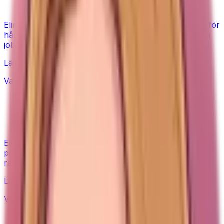
Moroccanoil hårolja – värt priset?
Elin går igenom Moroccanoils ingredienser ärligt – varför
håroljan ger glans, och om en billigare olja gör samma
jobb.
Läs guiden
Värt priset?
Dyr plattång eller budget – behöver
du den dyra?
Elin jämför dyra och billiga plattänger ärligt – när
premium är värt det, och när en prisvärd plattång
räcker.
Läs guiden
Värt priset?
Torrschampo: dyrt vs billigt – värt