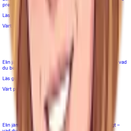
premium ger och när en budgetmodell räcker.
Läs guiden
Värt priset?
Dyr yogamatta eller budget – värd
skillnaden?
Elin jämför premium- och budgetyogamattor ärligt – vad
du betalar för och när en prisvärd matta räcker.
Läs guiden
Värt priset?
Dyra träningsband vs billiga – värt
skillnaden?
Elin jämför dyra tygband och billiga latexband ärligt –
vad du betalar för och när de billiga räcker.