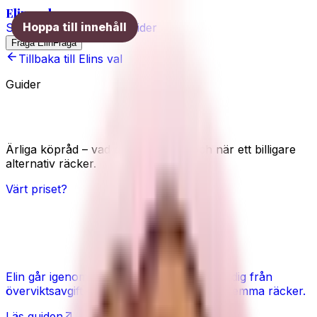
Elins val
Hoppa till innehåll
Skönhet
Hälsa
Träning
Guider
Fråga Elin
Fråga
Tillbaka till Elins val
Guider
Guider
Ärliga köpråd – vad du faktiskt får och när ett billigare
alternativ räcker.
Värt priset?
Bagagevåg – värt det eller kan du
chansa?
Elin går igenom när en bagagevåg räddar dig från
överviktsavgift – och när badrumsvågen hemma räcker.
Läs guiden