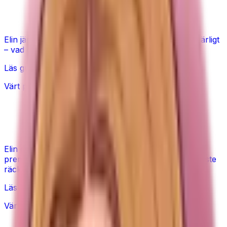
Fläkt: dyr vs billig – värt det?
Elin jämför en dyr tornfläkt och en billig bordsfläkt ärligt
– vad du betalar för och när budget räcker.
Läs guiden
Värt priset?
Dyson Airwrap eller varmluftsborste
– värt priset?
Elin går igenom vad du faktiskt får med
premiumverktyget och när en prisvärd varmluftsborste
räcker.
Läs guiden
Värt priset?