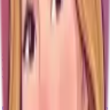
Elin går igenom brun-utan-sol ärligt – vad den gör, vad
den INTE gör, och när premium är värt det.
Läs guiden
Värt priset?
After sun eller fuktkräm – behöver du
båda?
Elin jämför after sun och fuktkräm ärligt – vad after sun
tillför och när en fuktkräm räcker.
Läs guiden
Värt priset?
Jojobaolja – multitalangen värd
plats?
Elin går igenom jojobaolja ärligt – varför en enda olja kan