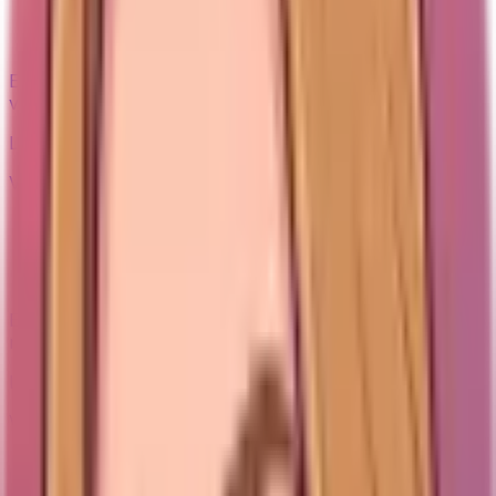
skillnaden?
Elin jämför premium- och budgettorrschampo ärligt –
vad du betalar extra för och när det billiga räcker.
Läs guiden
Värt priset?
Hårinpackning – är salongsmärket
värt det?
Elin jämför salongs- och budgethårinpackningar ärligt –
när den dyrare masken är värd det.
Läs guiden
Värt priset?
Hyaluronsyra: dyrt vs budget – värt