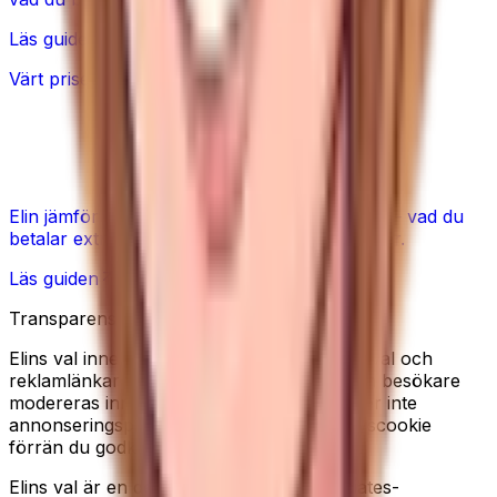
Läs guiden
Värt priset?
Foam roller: dyr vs billig – värt
skillnaden?
Elin jämför dyra och billiga foam rollers ärligt – vad du
betalar extra för och när en enkel rulle räcker.
Läs guiden
Transparens
Elins val innehåller redaktionella produkturval och
reklamlänkar till Amazon. Recensioner från besökare
modereras innan de publiceras. Vi använder inte
annonseringspixlar, och sätter ingen analyscookie
förrän du godkänner det i cookiebannern.
Elins val är en deltagare i Amazon Associates-