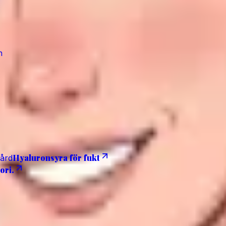
n
Hyaluronsyra för fukt
ård
ori.
amlänkar till Amazon. Recensioner från besökare modereras 
 cookiebannern.