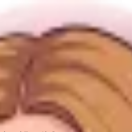
?
den starka?
 väl vara bättre? Inte