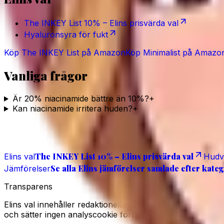
The INKEY List 10% – Elins prisvärda val
Hyaluronsyra för fukt
Köp
The INKEY List
på Amazon
Köp
Minimalist
på Amazo
Vanliga frågor
Är 20% niacinamide bättre än 10%?
+
Kan niacinamide irritera huden?
+
Läs även
The INKEY List 10% – Elins prisvärda val
Elins val
Hudv
Se alla Elins jämförelser samlade efter kateg
Jämförelser
Transparens
Elins val innehåller redaktionella produkturval och rekl
och sätter ingen analyscookie förrän du godkänner det i