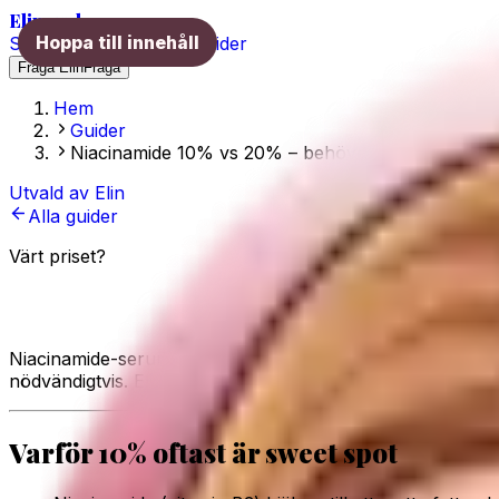
Elins val
Hoppa till innehåll
Skönhet
Hälsa
Träning
Guider
Fråga Elin
Fråga
Hem
Guider
Niacinamide 10% vs 20% – behöver du den starka
Utvald av Elin
Alla guider
Värt priset?
Niacinamide 10% vs 20% – behöver du 
Niacinamide-serum finns i allt från 5% till 20%. Mer måste
nödvändigtvis. Elin går igenom det ärligt.
Varför 10% oftast är sweet spot