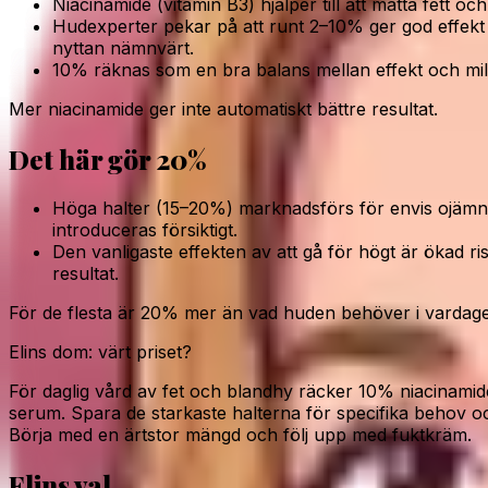
Niacinamide (vitamin B3) hjälper till att matta fett 
Hudexperter pekar på att runt 2–10% ger god effekt 
nyttan nämnvärt.
10% räknas som en bra balans mellan effekt och mild
Mer niacinamide ger inte automatiskt bättre resultat.
Det här gör 20%
Höga halter (15–20%) marknadsförs för envis ojäm
introduceras försiktigt.
Den vanligaste effekten av att gå för högt är ökad ris
resultat.
För de flesta är 20% mer än vad huden behöver i vardag
Elins dom: värt priset?
För daglig vård av fet och blandhy räcker 10% niacinamid
serum. Spara de starkaste halterna för specifika behov 
Börja med en ärtstor mängd och följ upp med fuktkräm.
Elins val