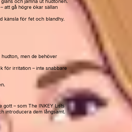
och glans och jämna ut hudtonen.
– att gå högre ökar sällan
 känsla för fet och blandhy.
n hudton, men de behöver
k för irritation – inte snabbare
en.
e gott – som The INKEY Lists
och introducera dem långsamt.