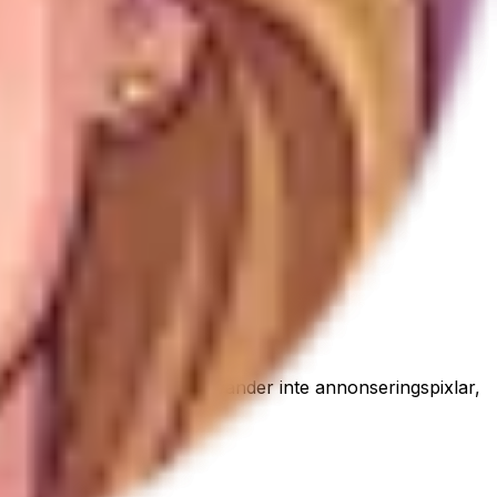
innan de publiceras. Vi använder inte annonseringspixlar,
ityn.