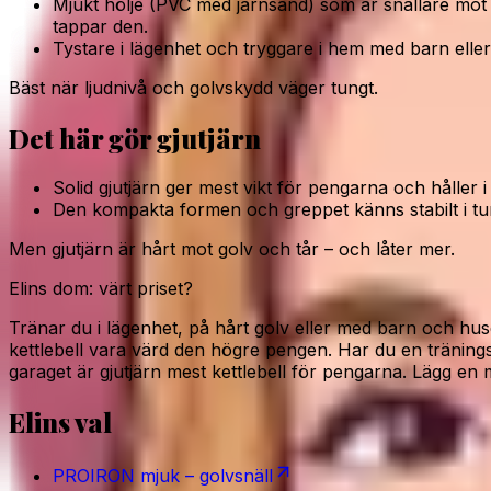
Mjukt hölje (PVC med järnsand) som är snällare mot
tappar den.
Tystare i lägenhet och tryggare i hem med barn eller
Bäst när ljudnivå och golvskydd väger tungt.
Det här gör gjutjärn
Solid gjutjärn ger mest vikt för pengarna och håller i 
Den kompakta formen och greppet känns stabilt i tu
Men gjutjärn är hårt mot golv och tår – och låter mer.
Elins dom: värt priset?
Tränar du i lägenhet, på hårt golv eller med barn och hu
kettlebell vara värd den högre pengen. Har du en tränings
garaget är gjutjärn mest kettlebell för pengarna. Lägg en 
Elins val
PROIRON mjuk – golvsnäll