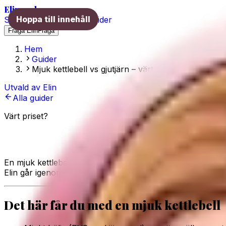
Elins val
Hoppa till innehåll
Skönhet
Hälsa
Träning
Guider
Fråga Elin
Fråga
Hem
Guider
Mjuk kettlebell vs gjutjärn – värt det golvvänliga?
Utvald av Elin
Alla guider
Värt priset?
Mjuk kettlebell vs gjutjärn – värt det 
En mjuk kettlebell kostar ofta mer per kilo än en i gjutjärn
Elin går igenom det ärligt.
Det här får du med en mjuk kettlebell