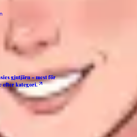
n
ics gjutjärn – mest för
e efter kategori.
amlänkar till Amazon. Recensioner från besökare modereras 
 cookiebannern.
t. Som Amazon-partner tjänar vi på kvalificerade köp.
r det är aktiverat, för att minska spam och skydda commun