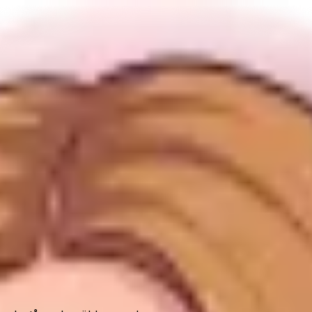
golvvänliga?
. Är det golvvänliga värt det?