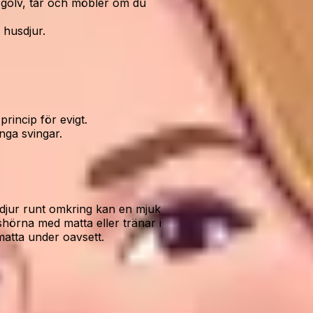
 golv, tår och möbler om du
 husdjur.
princip för evigt.
nga svingar.
sdjur runt omkring kan en mjuk
hörna med matta eller tränar i
matta under oavsett.