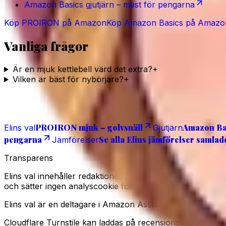
Amazon Basics gjutjärn – mest för pengarna
Köp
PROIRON
på Amazon
Köp
Amazon Basics
på Amazo
Vanliga frågor
Är en mjuk kettlebell värd det extra?
+
Vilken är bäst för nybörjare?
+
Läs även
PROIRON mjuk – golvsnäll
Amazon Bas
Elins val
Gjutjärn
pengarna
Se alla Elins jämförelser samlad
Jämförelser
Transparens
Elins val innehåller redaktionella produkturval och rekl
och sätter ingen analyscookie förrän du godkänner det i
Elins val är en deltagare i Amazon Associates-programme
Cloudflare Turnstile kan laddas på recensionsformulär nä