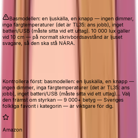
Bra att veta
Basmodellen: en ljuskälla, en knapp — ingen dimmer,
inga färgtemperaturer (det är TL35: ans jobb), inget
batteri/USB (måste sitta vid ett uttag). 10 000 lux gäller
vid 10 cm — på normalt skrivbordsavstånd är ljuset
svagare, så den ska stå NÄRA.
Före köp av Beurer TL30
dagsljuslampa
Kontrollera först: basmodellen: en ljuskälla, en knapp —
ingen dimmer, inga färgtemperaturer (det är TL35: ans
jobb), inget batteri/USB (måste sitta vid ett uttag)… Välj
den främst om styrkan — 9 000+ betyg — Sveriges
folkliga favorit i kategorin — är viktigare för dig.
Amazon