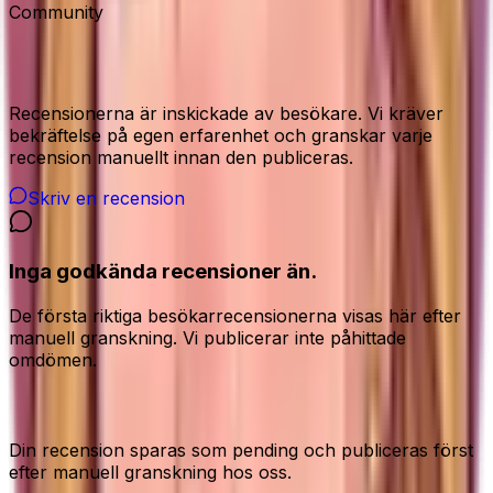
Community
Recensioner från våra besökare
Recensionerna är inskickade av besökare. Vi kräver
bekräftelse på egen erfarenhet och granskar varje
recension manuellt innan den publiceras.
Skriv en recension
Inga godkända recensioner än.
De första riktiga besökarrecensionerna visas här efter
manuell granskning. Vi publicerar inte påhittade
omdömen.
Dela din ärliga åsikt
Din recension sparas som pending och publiceras först
efter manuell granskning hos oss.