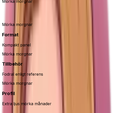
Mörka morgnar
Beurer TL30 dagsljuslampa
Mörka morgnar
Format
Kompakt panel
Mörka morgnar
Tillbehör
Fodral enligt referens
Mörka morgnar
Profil
Extra ljus mörka månader