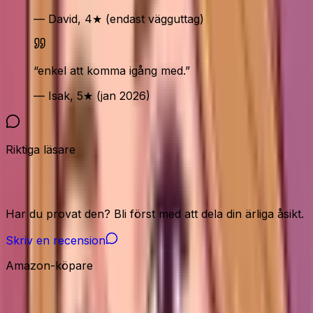
— David, 4★ (endast vägguttag)
“
enkel att komma igång med.
”
— Isak, 5★ (jan 2026)
Riktiga läsare
Vår community
Har du provat den? Bli först med att dela din ärliga åsikt.
Skriv en recension
Amazon-köpare
Amazon-signaler