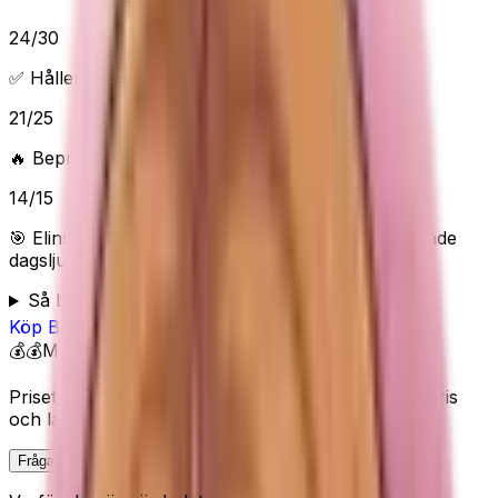
24
/
30
✅ Håller vad det lovar
21
/
25
🔥 Beprövad/populär
14
/
15
🎯 Elins poäng:
84
/100 (
Bra
) — “
Det mest beprövade
dagsljusvalet i paret.
”
Så bedömer Elin
Köp
Beurer
på Amazon
💰💰
Mellan
Priset visas inte här eftersom Amazon kan ändra pris
och lagerstatus.
Fråga Elin om denna