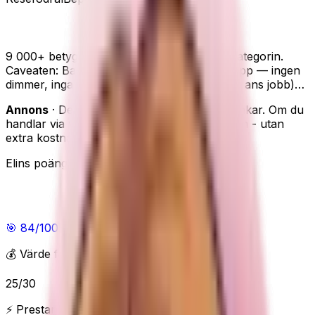
Beurer TL30 dagsljuslampa
9 000+ betyg — Sveriges folkliga favorit i kategorin.
Caveaten: Basmodellen: en ljuskälla, en knapp — ingen
dimmer, inga färgtemperaturer (det är TL35: ans jobb)…
Annons
· Den här sidan innehåller reklamlänkar. Om du
handlar via våra länkar kan vi få en provision - utan
extra kostnad för dig.
Elins poäng
Elins poäng
🎯
84
/100
Bra
💰 Värde för pengarna
25
/
30
⚡ Prestanda & funktioner