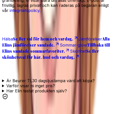
granskning. Vi visar bara ditt alias offentligt. E-post är
frivillig, lagras privat och kan raderas på begäran enligt
vår
integritetspolicy
.
Relaterat
Se fler val för hem och vardag.
Alla
Hälsa
Jämförelser
Elins jämförelser samlade.
Tillbaka till
Sommar-glow
Elins samlade sommarfavoriter.
Se fler
Skönhet
skönhetsval för hår, hud och vardag.
Vanliga frågor
Är Beurer TL30 dagsljuslampa värd att köpa?
Varför visar ni inget pris?
Har Elin testat produkten själv?
Se produkten