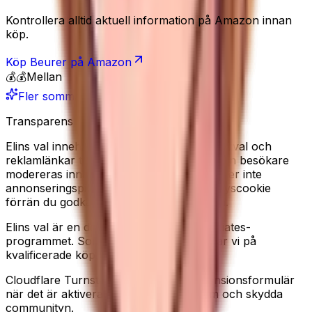
Kontrollera alltid aktuell information på Amazon innan
köp.
Köp
Beurer
på Amazon
💰💰
Mellan
Fler sommarfavoriter
Transparens
Elins val innehåller redaktionella produkturval och
reklamlänkar till Amazon. Recensioner från besökare
modereras innan de publiceras. Vi använder inte
annonseringspixlar, och sätter ingen analyscookie
förrän du godkänner det i cookiebannern.
Elins val är en deltagare i Amazon Associates-
programmet. Som Amazon-partner tjänar vi på
kvalificerade köp.
Cloudflare Turnstile kan laddas på recensionsformulär
när det är aktiverat, för att minska spam och skydda
communityn.