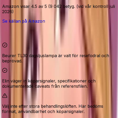
Amazon visar 4.5 av 5 (9 042 betyg. (vid vår kontroll juli
2026)
Se källan på Amazon
Höjdpunkter och reservationer
Beurer TL30 dagsljuslampa är valt för resefodral och
beprövad.
Elin väger in köparsignaler, specifikationer och
dokumenterade caveats från referensfilen.
Välj inte efter stora behandlingslöften. Här bedöms
format, användbarhet och köparsignaler.