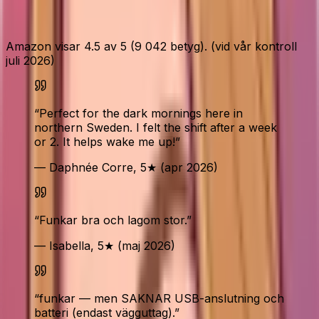
Vad Amazon-köparna säger
Amazon visar 4.5 av 5 (9 042 betyg). (vid vår kontroll
juli 2026)
“
Perfect for the dark mornings here in
northern Sweden. I felt the shift after a week
or 2. It helps wake me up!
”
— Daphnée Corre, 5★ (apr 2026)
“
Funkar bra och lagom stor.
”
— Isabella, 5★ (maj 2026)
“
funkar — men SAKNAR USB-anslutning och
batteri (endast vägguttag).
”