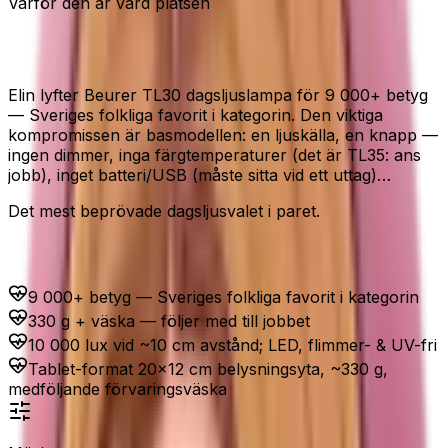
Varför den är värd platsen
Resefodral · Beprövad · Extra ljus
Elin lyfter Beurer TL30 dagsljuslampa för 9 000+ betyg
— Sveriges folkliga favorit i kategorin. Den viktiga
kompromissen är basmodellen: en ljuskälla, en knapp —
ingen dimmer, inga färgtemperaturer (det är TL35: ans
jobb), inget batteri/USB (måste sitta vid ett uttag)…
Det mest beprövade dagsljusvalet i paret.
Passar dig som...
9 000+ betyg — Sveriges folkliga favorit i kategorin
330 g + väska — följer med till jobbet
10 000 lux vid ~10 cm avstånd; LED, flimmer- & UV-fri
Tablet-format 20×12 cm belysningsyta, ~330 g,
medföljande förvaringsväska