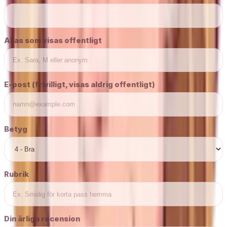
Alias som visas offentligt
E-post (frivilligt, visas aldrig offentligt)
Betyg
Rubrik
Din ärliga recension