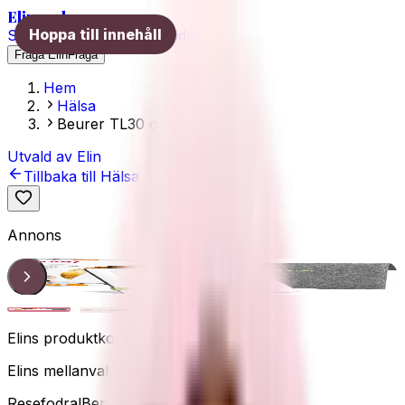
Elins val
Hoppa till innehåll
Skönhet
Hälsa
Träning
Guider
Fråga Elin
Fråga
Hem
Hälsa
Beurer TL30 dagsljuslampa
Utvald av Elin
Tillbaka till
Hälsa
Annons
Produkt
1
/
3
Elins produktkoll
Elins mellanval
Resefodral
Beprövad
Extra ljus