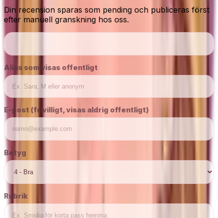
Din recension sparas som pending och publiceras först
efter manuell granskning hos oss.
Alias som visas offentligt
E-post (frivilligt, visas aldrig offentligt)
Betyg
Rubrik