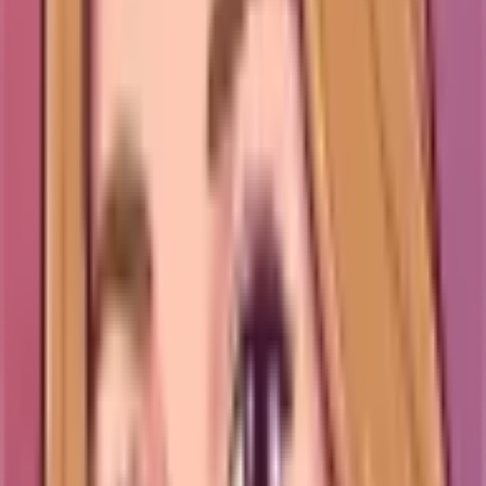
Se källan på Amazon
Höjdpunkter och reservationer
Kraftfullt luftflöde för en så liten fläkt.
Prisvärd och smidig att flytta eller väggmontera.
Många köper den som en billig, effektiv svalka.
Den är bullrig (runt 56 dB) – inte 'tyst' trots
marknadsföringen, särskilt nattetid.