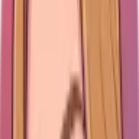
hastigheter,
fjärrkontroll,
lutning
fjärrkontroll
nattläge
Slimmad
Kompakt
Tornfläkt med
Format
tornfläkt på
bordsfläkt,
mellanpris
golvet
även för vägg
Du betalar
Inte lika tyst
Du får kraft
för tystnad
Kompromiss
som premium
men inte
och
på högsta läget
premiumkänsl
bekvämlighet
Välj Honeywell om du vill ha mest riktad luft för
pengarna och kan leva med mer ljud. Vill du ha tystare
svalka för hela rummet, se Dreo.
Läs den andra
recensionen
.
Amazon-köpare
Amazon-signaler
Amazon visar 4,4 av 5 från 28 253 omdömen och #1
bästsäljare bland bordsfläktar. (vid vår kontroll juni
2026)