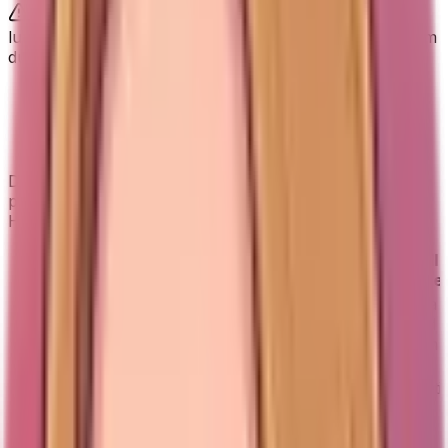
Den stora kompromissen är ljudet. Den ger mycket
luft för pengarna, men är inget självklart sovrumsval om
du är ljudkänslig.
Dreo vs Midea vs Honeywell - vilken
ska du välja?
De löser olika behov: Dreo är den tystare
premiumfläkten, Midea är sovrumsvänligt värde och
Honeywell är den mer riktade budgetfläkten.
Dreo
Honeywell
Punkt
Midea FZ10
Cruiser Pro
TurboForce
Riktad svalka
Tyst svalka i
Sovrumsvänligt
Bäst för
vid skrivbord
hela rummet
värdeval
eller litet rum
Runt 20 dB
Ca 38 dB och
Mer ljud,
Ljud
på låg nivå
tystare nattläge
särskilt natteti
Oscillering,
Oscillering, 7h
3 hastigheter
timer, 9
timer,
Funktioner
och 90°