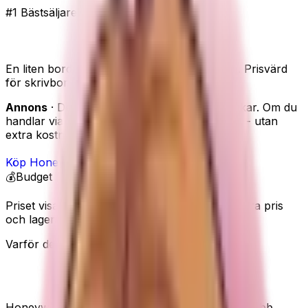
#1 Bästsäljare
Kraftfull
Budgetval
Honeywell TurboForce – kraftfull budgetfläkt
En liten bordsfläkt med starkt, riktat luftflöde. Prisvärd
för skrivbord och mindre rum, men inte tyst.
Annons
· Den här sidan innehåller reklamlänkar. Om du
handlar via våra länkar kan vi få en provision - utan
extra kostnad för dig.
Köp
Honeywell
på Amazon
💰
Budget
Priset visas inte här eftersom Amazon kan ändra pris
och lagerstatus.
Varför den är värd platsen
Mest kraft för pengarna
Honeywell TurboForce passar när du vill ha snabb,