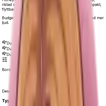
riktad svalka utan premiumfunktioner. Den är kompakt,
flyttbar och kan även väggmonteras.
Budgetvalet – kraftfull och prisvärd, men räkna med mer
ljud.
Passar dig som...
Du vill ha riktad svalka vid skrivbordet.
Du vill ha en kompakt fläkt som är lätt att flytta.
Du accepterar mer ljud för att få starkt luftflöde.
Bordsfläkt
Honeywell TurboForce HT900E
Design
Typ