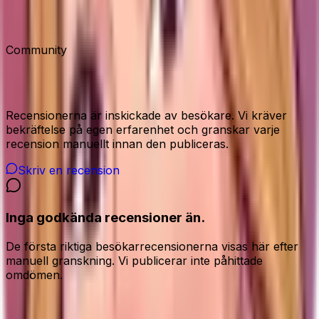
Plastig känsla, ingen oscillering eller fjärrkontroll.
Community
Recensioner från våra besökare
Recensionerna är inskickade av besökare. Vi kräver
bekräftelse på egen erfarenhet och granskar varje
recension manuellt innan den publiceras.
Skriv en recension
Inga godkända recensioner än.
De första riktiga besökarrecensionerna visas här efter
manuell granskning. Vi publicerar inte påhittade
omdömen.
Dela din ärliga åsikt