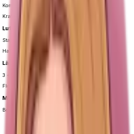
Kompakt bordsfläkt, 27,7 cm
Kraft
Luftflöde
Starkt, känns på flera meter
Hastigheter
Lägen
3 + 90° lutning
Flexibel
Montering
Bord eller vägg
Bra att veta