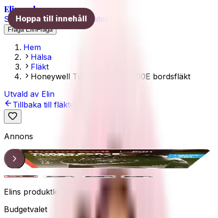
Elins val
Hoppa till innehåll
Skönhet
Hälsa
Träning
Guider
Fråga Elin
Fråga
Hem
Hälsa
Fläkt
Honeywell TurboForce HT900E bordsfläkt
Utvald av Elin
Tillbaka till fläktguiden
Annons
Honeywell HT900E
1
/
4
Elins produktkoll
Budgetvalet