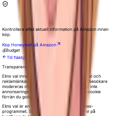
Se produkten
Kontrollera alltid aktuell information på Amazon innan
köp.
Köp
Honeywell
på Amazon
💰
Budget
Till fläktguiden
Transparens
Elins val innehåller redaktionella produkturval och
reklamlänkar till Amazon. Recensioner från besökare
modereras innan de publiceras. Vi använder inte
annonseringspixlar, och sätter ingen analyscookie
förrän du godkänner det i cookiebannern.
Elins val är en deltagare i Amazon Associates-
programmet. Som Amazon-partner tjänar vi på