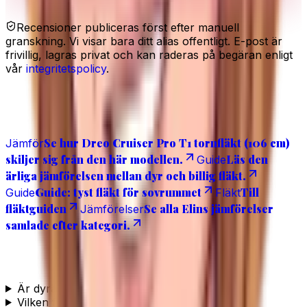
Recensioner publiceras först efter manuell
granskning. Vi visar bara ditt alias offentligt. E-post är
frivillig, lagras privat och kan raderas på begäran enligt
vår
integritetspolicy
.
Läs även
Se hur Dreo Cruiser Pro T1 tornfläkt (106 cm)
Jämför
skiljer sig från den här modellen.
Läs den
Guide
ärliga jämförelsen mellan dyr och billig fläkt.
Guide: tyst fläkt för sovrummet
Till
Guide
Fläkt
fläktguiden
Se alla Elins jämförelser
Jämförelser
samlade efter kategori.
Vanliga frågor
Är dyra fläktar tystare?
Vilken fläkt är bäst för sovrummet?