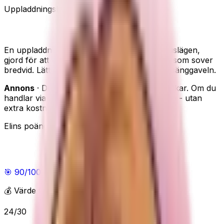
Uppladdningsbar
Flera ljuslägen
Klämbar
Gritin 19 LED – klämlampa för sängläsning
En uppladdningsbar klämlampa med flera ljuslägen,
gjord för att läsa i sängen utan att störa den som sover
bredvid. Lätt att klämma fast på boken eller sänggaveln.
Annons
· Den här sidan innehåller reklamlänkar. Om du
handlar via våra länkar kan vi få en provision - utan
extra kostnad för dig.
Elins poäng
Elins poäng
🎯
90
/100
Utmärkt
💰 Värde för pengarna
24
/
30