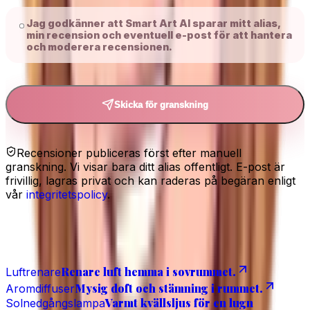
Jag godkänner att Smart Art AI sparar mitt alias,
min recension och eventuell e-post för att hantera
och moderera recensionen.
Skicka för granskning
Recensioner publiceras först efter manuell
granskning. Vi visar bara ditt alias offentligt. E-post är
frivillig, lagras privat och kan raderas på begäran enligt
vår
integritetspolicy
.
Relaterat
Renare luft hemma i sovrummet.
Luftrenare
Mysig doft och stämning i rummet.
Aromdiffuser
Varmt kvällsljus för en lugn
Solnedgångslampa