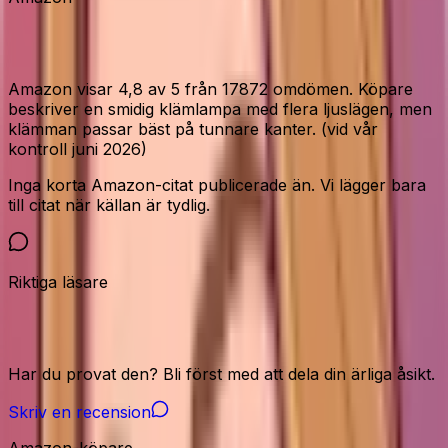
Vad Amazon-köparna säger
Amazon visar 4,8 av 5 från 17872 omdömen. Köpare
beskriver en smidig klämlampa med flera ljuslägen, men
klämman passar bäst på tunnare kanter. (vid vår
kontroll juni 2026)
Inga korta Amazon-citat publicerade än. Vi lägger bara
till citat när källan är tydlig.
Riktiga läsare
Vår community
Har du provat den? Bli först med att dela din ärliga åsikt.
Skriv en recension
Amazon-köpare