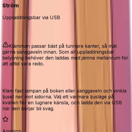
Ström
Uppladdningsbar via USB
Bra att veta
Klämman passar bäst på tunnare kanter, så mät
gärna sänggaveln innan. Som all uppladdningsbar
belysning behöver den laddas med jämna mellanrum för
att alltid vara redo.
Så använder du den bäst
Kläm fast lampan på boken eller sänggaveln och vinkla
ljuset ner mot sidorna. Välj ett varmare ljusläge på
kvällen för en lugnare känsla, och ladda den via USB
när den börjar bli svag.
Amazon