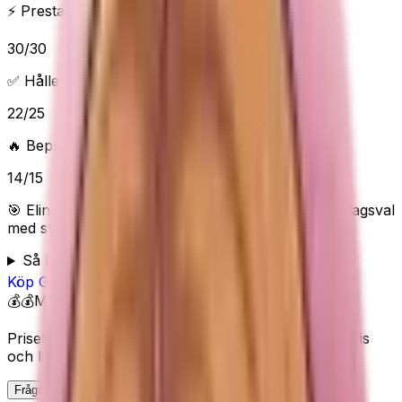
⚡ Prestanda & funktioner
30
/
30
✅ Håller vad det lovar
22
/
25
🔥 Beprövad/populär
14
/
15
🎯 Elins poäng:
90
/100 (
Utmärkt
) — “
Utmärkt vardagsval
med starka köparsignaler och tydlig nytta.
”
Så bedömer Elin
Köp
Gritin
på Amazon
💰💰
Mellan
Priset visas inte här eftersom Amazon kan ändra pris
och lagerstatus.
Fråga Elin om denna