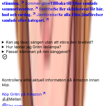
stämning.
Tillbaka till Elins samlade
Sommar-glow
sommarfavoriter.
Se fler skönhetsval för hår,
Skönhet
hud och vardag.
Se alla Elins jämförelser
Jämförelser
samlade efter kategori.
Vanliga frågor
Kan jag läsa i sängen utan att störa den bredvid?
Hur laddar jag Gritin läslampa?
Passar klämman på min sänggavel?
Se produkten
Kontrollera alltid aktuell information på Amazon innan
köp.
Köp
Gritin
på Amazon
💰💰
Mellan
Fler sommarfavoriter