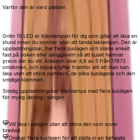
Varför den är värd platsen
Läs i sängen utan att störa
Gritin 19 LED är klämlampan för dig som gillar att läsa en
stund innan du somnar utan att tända taklampan. Den är
uppladdningsbar, har flera ljuslägen och kläms enkelt
fast på boken eller sänggaveln så att ljuset hamnar
precis där du vill. Amazon visar 4,8 av 5 från 17872
omdömen, och köpare lyfter framför allt att man kan
läsa utan att störa partnern, de olika ljuslägena och den
smidiga klämman.
Smidig uppladdningsbar klämlampa med flera ljuslägen
för mysig läsning i sängen.
Passar dig som...
Vill läsa i sängen utan att störa den som sover
bredvid.
Önskar flera ljuslägen för att ställa in en behaglig