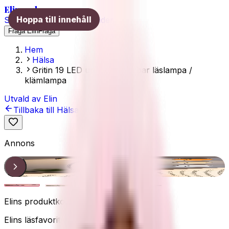
Elins val
Hoppa till innehåll
Skönhet
Hälsa
Träning
Guider
Fråga Elin
Fråga
Hem
Hälsa
Gritin 19 LED uppladdningsbar läslampa /
klämlampa
Utvald av Elin
Tillbaka till
Hälsa
Annons
Gritin klämlampa
1
/
4
Elins produktkoll
Elins läsfavorit