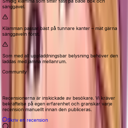
Smidig klämma som sitter fast på både bok och
sänggavel.
Klämman passar bäst på tunnare kanter – mät gärna
sänggaveln först.
Som med all uppladdningsbar belysning behöver den
laddas med jämna mellanrum.
Community
Recensioner från våra besökare
Recensionerna är inskickade av besökare. Vi kräver
bekräftelse på egen erfarenhet och granskar varje
recension manuellt innan den publiceras.
Skriv en recension