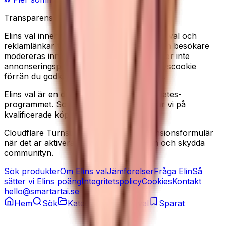
Transparens
Elins val innehåller redaktionella produkturval och
reklamlänkar till Amazon. Recensioner från besökare
modereras innan de publiceras. Vi använder inte
annonseringspixlar, och sätter ingen analyscookie
förrän du godkänner det i cookiebannern.
Elins val är en deltagare i Amazon Associates-
programmet. Som Amazon-partner tjänar vi på
kvalificerade köp.
Cloudflare Turnstile kan laddas på recensionsformulär
när det är aktiverat, för att minska spam och skydda
communityn.
Sök produkter
Om Elins val
Jämförelser
Fråga Elin
Så
sätter vi Elins poäng
Integritetspolicy
Cookies
Kontakt
hello@smartartai.se
Hem
Sök
Kategorier
Elins val
Sparat