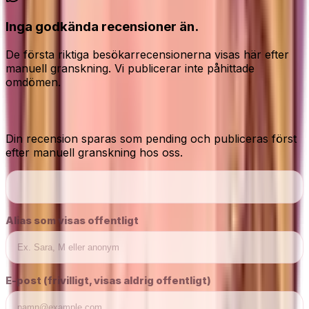
Inga godkända recensioner än.
De första riktiga besökarrecensionerna visas här efter
manuell granskning. Vi publicerar inte påhittade
omdömen.
Dela din ärliga åsikt
Din recension sparas som pending och publiceras först
efter manuell granskning hos oss.
Alias som visas offentligt
E-post (frivilligt, visas aldrig offentligt)