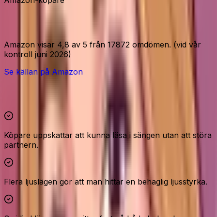
Amazon-signaler
Amazon visar 4,8 av 5 från 17872 omdömen. (vid vår
kontroll juni 2026)
Se källan på Amazon
Höjdpunkter och reservationer
Köpare uppskattar att kunna läsa i sängen utan att störa
partnern.
Flera ljuslägen gör att man hittar en behaglig ljusstyrka.