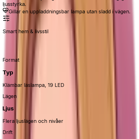
ljusstyrka.
Gillar en uppladdningsbar lampa utan sladd i vägen.
Smart hem & livsstil
Gritin 19 LED läslampa
Format
Typ
Klämbar läslampa, 19 LED
Lägen
Ljus
Flera ljuslägen och nivåer
Drift