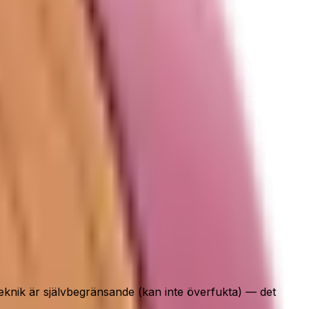
teknik är självbegränsande (kan inte överfukta) — det