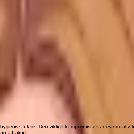
m, men kräver mer förståelse än en enkel dimmaskin.
”
lagerstatus.
 hygienisk teknik. Den viktiga kompromissen är evaporativ 
än ultraljud…