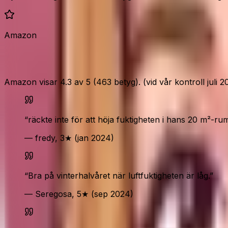
Amazon
Vad Amazon-köparna säger
Amazon visar 4.3 av 5 (463 betyg). (vid vår kontroll juli 2
“
räckte inte för att höja fuktigheten i hans 20 m²-r
— fredy, 3★ (jan 2024)
“
Bra på vinterhalvåret när luftfuktigheten är låg.
”
— Seregosa, 5★ (sep 2024)