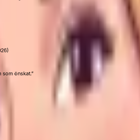
026)
um som önskat.
”