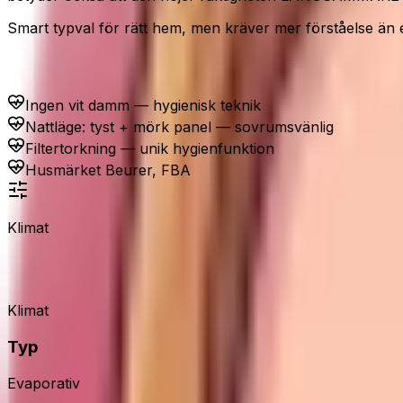
Smart typval för rätt hem, men kräver mer förståelse än 
Passar dig som...
Ingen vit damm — hygienisk teknik
Nattläge: tyst + mörk panel — sovrumsvänlig
Filtertorkning — unik hygienfunktion
Husmärket Beurer, FBA
Klimat
Beurer LB200 luftfuktare
Klimat
Typ
Evaporativ