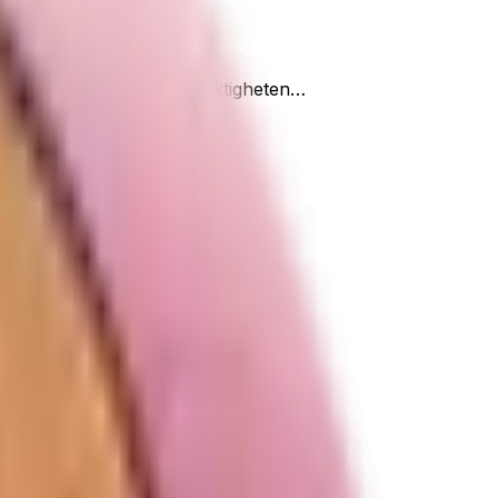
der också att den höjer fuktigheten…
stnad för dig.