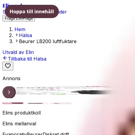
Elins val
Hoppa till innehåll
Skönhet
Hälsa
Träning
Guider
Fråga Elin
Fråga
Hem
Hälsa
Beurer LB200 luftfuktare
Utvald av Elin
Tillbaka till
Hälsa
Annons
Produkt
1
/
3
Elins produktkoll
Elins mellanval
Evaporativ
Beurer
Diskret drift