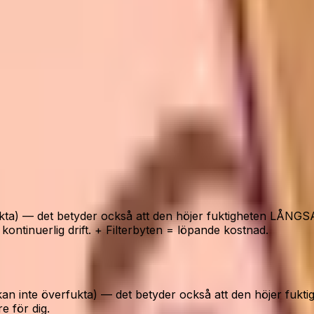
fukta) — det betyder också att den höjer fuktigheten LÅNG
 kontinuerlig drift. + Filterbyten = löpande kostnad.
 (kan inte överfukta) — det betyder också att den höjer f
e för dig.