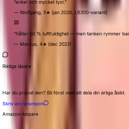
“
enkel och mycket tyst.
”
— Wolfgang, 5★ (jan 2026, LB300-variant)
“
håller 50 % luftfuktighet — men tanken rymmer bara
— Marcus, 4★ (dec 2023)
Riktiga läsare
Vår community
Har du provat den? Bli först med att dela din ärliga åsikt.
Skriv en recension
Amazon-köpare
Amazon-signaler