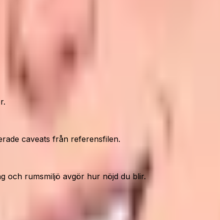
r.
erade caveats från referensfilen.
ring och rumsmiljö avgör hur nöjd du blir.