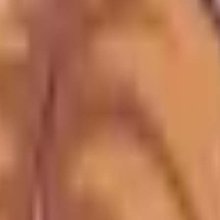
teknik är självbegränsande (kan inte överfukta) — det bety
dlar via våra länkar kan vi få en provision - utan extra ko