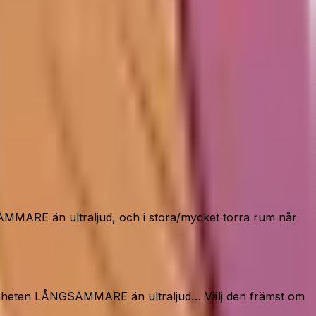
SAMMARE än ultraljud, och i stora/mycket torra rum når
uktigheten LÅNGSAMMARE än ultraljud… Välj den främst om