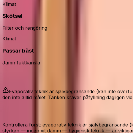
Klimat
Skötsel
Filter och rengöring
Klimat
Passar bäst
Jämn fuktkänsla
Bra att veta
Evaporativ teknik är självbegränsande (kan inte över
den inte alltid målet. Tanken kräver påfyllning dagligen vid
Före köp av Beurer LB200 luftfuktare
Kontrollera först: evaporativ teknik är självbegränsande
styrkan — ingen vit damm — hygienisk teknik — är viktigar