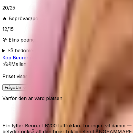
20
/
25
🔥 Beprövad/populär
12
/
15
🎯 Elins poäng:
78
/100 (
Bra
) — “
Smart typval för rätt he
Så bedömer Elin
Köp
Beurer
på Amazon
💰💰
Mellan
Priset visas inte här eftersom Amazon kan ändra pris och 
Fråga Elin om denna
Varför den är värd platsen
Evaporativ · Beurer · Diskret drift
Elin lyfter Beurer LB200 luftfuktare för ingen vit damm —
betyder också att den höjer fuktigheten LÅNGSAMMARE 