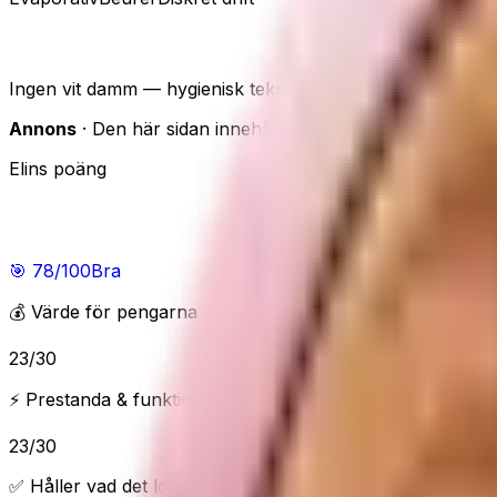
Beurer LB200 luftfuktare
Ingen vit damm — hygienisk teknik. Caveaten: Evaporativ 
Annons
· Den här sidan innehåller reklamlänkar. Om du han
Elins poäng
Elins poäng
🎯
78
/100
Bra
💰 Värde för pengarna
23
/
30
⚡ Prestanda & funktioner
23
/
30
✅ Håller vad det lovar