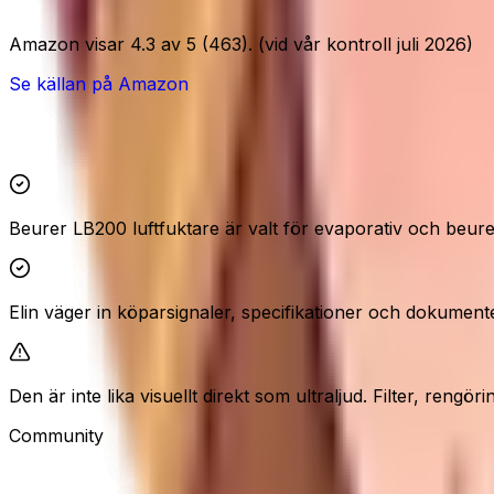
Amazon visar 4.3 av 5 (463). (vid vår kontroll juli 2026)
Se källan på Amazon
Höjdpunkter och reservationer
Beurer LB200 luftfuktare är valt för evaporativ och beure
Elin väger in köparsignaler, specifikationer och dokument
Den är inte lika visuellt direkt som ultraljud. Filter, rengö
Community
Recensioner från våra besökare