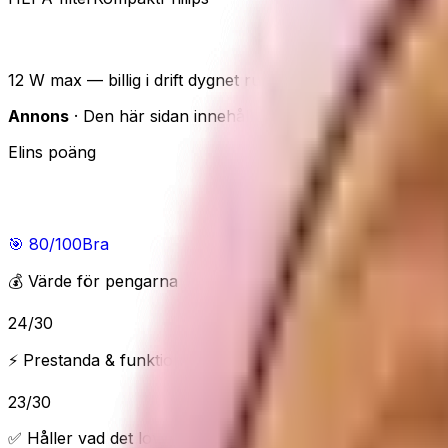
Philips 600 luftrenare
12 W max — billig i drift dygnet runt. Caveaten: Turboläg
Annons
· Den här sidan innehåller reklamlänkar. Om du han
Elins poäng
Elins poäng
🎯
80
/100
Bra
💰 Värde för pengarna
24
/
30
⚡ Prestanda & funktioner
23
/
30
✅ Håller vad det lovar