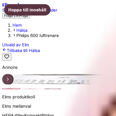
Elins val
Hoppa till innehåll
Skönhet
Hälsa
Träning
Guider
Fråga Elin
Fråga
Hem
Hälsa
Philips 600 luftrenare
Utvald av Elin
Tillbaka till
Hälsa
Annons
Produkt
1
/
3
Elins produktkoll
Elins mellanval
HEPA-filter
Kompakt
Philips