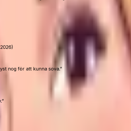
i 2026)
 tyst nog för att kunna sova.
”
.
”