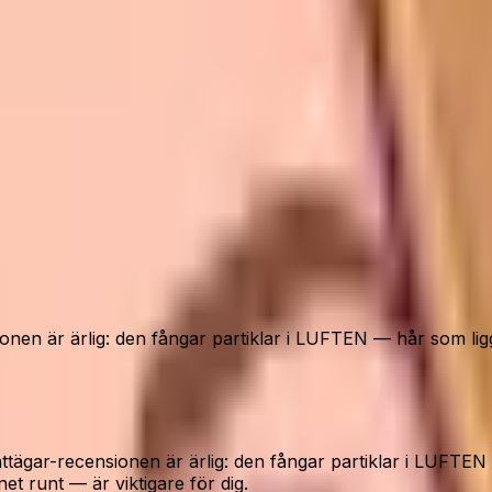
ionen är ärlig: den fångar partiklar i LUFTEN — hår som li
 Kattägar-recensionen är ärlig: den fångar partiklar i LUF
et runt — är viktigare för dig.