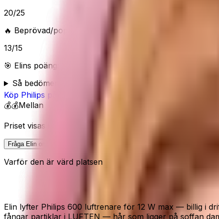
20
/
25
🔥 Beprövad/populär
13
/
15
🎯 Elins poäng:
80
/100 (
Bra
) — “
Trygg kompakt luftrenare 
Så bedömer Elin
Köp
Philips
på Amazon
💰💰
Mellan
Priset visas inte här eftersom Amazon kan ändra pris och 
Fråga Elin om denna
Varför den är värd platsen
HEPA-filter · Kompakt · Philips
Elin lyfter Philips 600 luftrenare för 12 W max — billig i 
fångar partiklar i LUFTEN — hår som ligger på soffan d