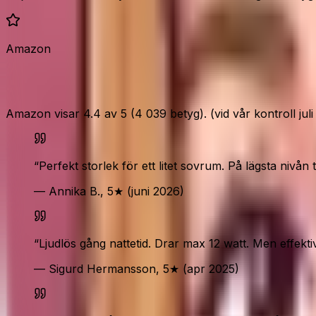
Amazon
Vad Amazon-köparna säger
Amazon visar 4.4 av 5 (4 039 betyg). (vid vår kontroll jul
“
Perfekt storlek för ett litet sovrum. På lägsta nivån
— Annika B., 5★ (juni 2026)
“
Ljudlös gång nattetid. Drar max 12 watt. Men effektiv
— Sigurd Hermansson, 5★ (apr 2025)