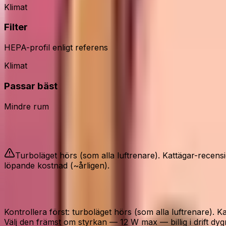
Klimat
Filter
HEPA-profil enligt referens
Klimat
Passar bäst
Mindre rum
Bra att veta
Turboläget hörs (som alla luftrenare). Kattägar-recens
löpande kostnad (~årligen).
Före köp av Philips 600 luftrenare
Kontrollera först: turboläget hörs (som alla luftrenare).
Välj den främst om styrkan — 12 W max — billig i drift dygn