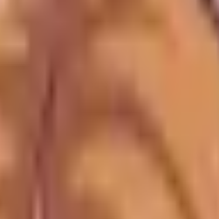
et hörs (som alla luftrenare). Kattägar-recensionen är ärli
dlar via våra länkar kan vi få en provision - utan extra ko