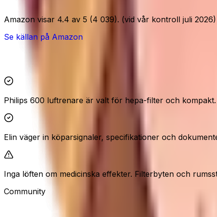
Amazon visar 4.4 av 5 (4 039). (vid vår kontroll juli 2026)
Se källan på Amazon
Höjdpunkter och reservationer
Philips 600 luftrenare är valt för hepa-filter och kompakt.
Elin väger in köparsignaler, specifikationer och dokument
Inga löften om medicinska effekter. Filterbyten och rums
Community
Recensioner från våra besökare