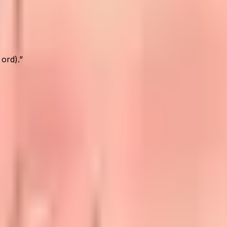
ord).
”