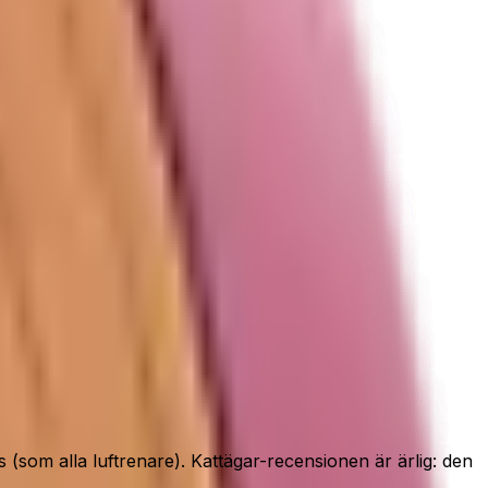
s (som alla luftrenare). Kattägar-recensionen är ärlig: den