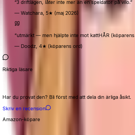
“
3 driftlägen, låter inte mer än en speldator på vilo.
”
— Watchara, 5★ (maj 2026)
“
utmärkt — men hjälpte inte mot kattHÅR (köparens 
— Doodz, 4★ (köparens ord)
Riktiga läsare
Vår community
Har du provat den? Bli först med att dela din ärliga åsikt.
Skriv en recension
Amazon-köpare
Amazon-signaler