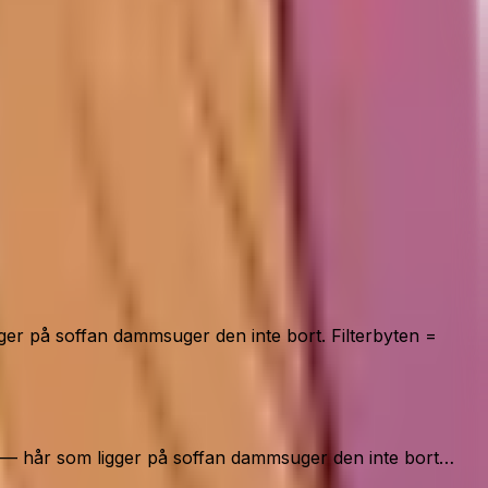
gger på soffan dammsuger den inte bort. Filterbyten =
TEN — hår som ligger på soffan dammsuger den inte bort…