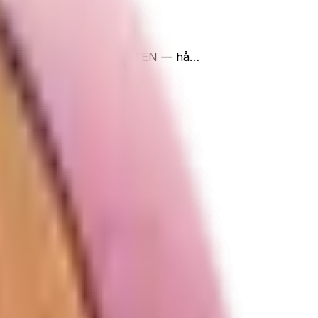
g: den fångar partiklar i LUFTEN — hå…
stnad för dig.