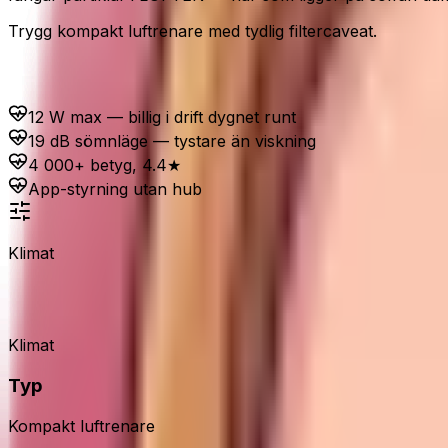
Trygg kompakt luftrenare med tydlig filtercaveat.
Passar dig som...
12 W max — billig i drift dygnet runt
19 dB sömnläge — tystare än viskning
4 000+ betyg, 4.4★
App-styrning utan hub
Klimat
Philips 600 luftrenare
Klimat
Typ
Kompakt luftrenare