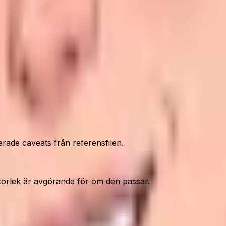
erade caveats från referensfilen.
storlek är avgörande för om den passar.