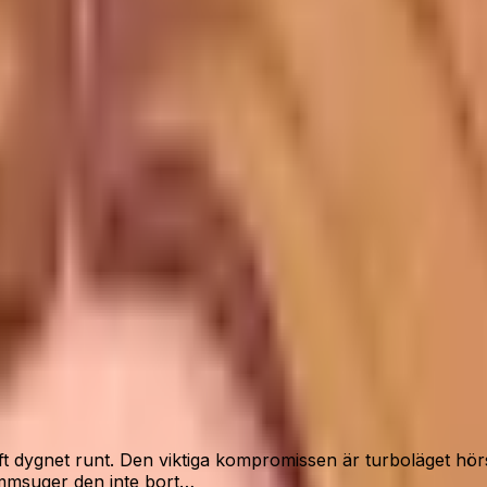
med tydlig filtercaveat.
”
lagerstatus.
drift dygnet runt. Den viktiga kompromissen är turboläget hör
ammsuger den inte bort…