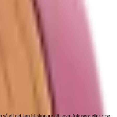
gel.
”
så att det kan bli skönare att sova, fokusera eller resa,