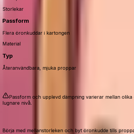
Storlekar
Passform
Flera öronkuddar i kartongen
Material
Typ
Återanvändbara, mjuka proppar
Bra att veta
Passform och upplevd dämpning varierar mellan olika öro
lugnare nivå.
Så använder du dem rätt
Börja med mellanstorleken och byt öronkudde tills proppa