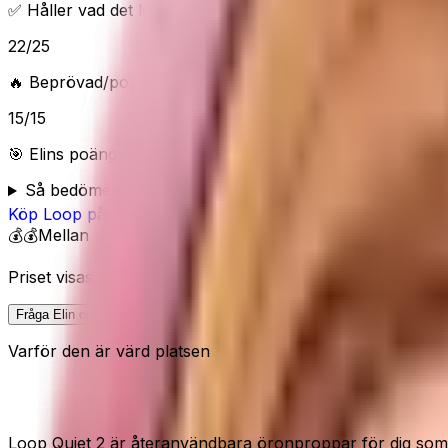
✅ Håller vad det lovar
22
/
25
🔥 Beprövad/populär
15
/
15
🎯 Elins poäng:
79
/100 (
Bra
) — “
Bra vardagsval när du vi
Så bedömer Elin
Köp
Loop
på Amazon
💰💰
Mellan
Priset visas inte här eftersom Amazon kan ändra pris och 
Fråga Elin om denna
Varför den är värd platsen
Dämpar ljud för lugnare sömn, fokus 
Loop Quiet 2 är återanvändbara öronproppar för dig som vil