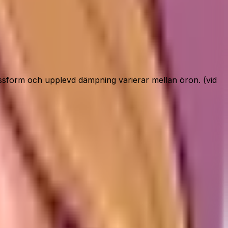
sform och upplevd dämpning varierar mellan öron. (vid