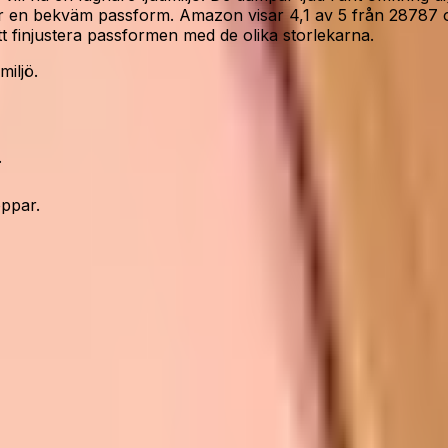
ör en bekväm passform. Amazon visar 4,1 av 5 från 28787 
tt finjustera passformen med de olika storlekarna.
iljö.
.
ppar.