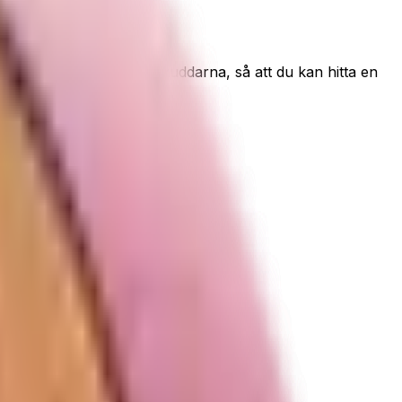
lera storlekar på öronkuddarna, så att du kan hitta en
stnad för dig.