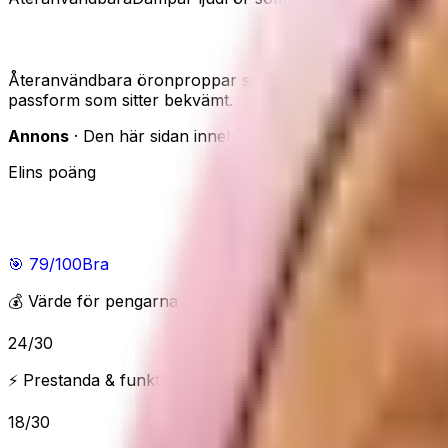
Loop Quiet 2 – dämpa ljud för lugnare sömn
Återanvändbara öronproppar som dämpar ljud för lugnare 
passform som sitter bekvämt.
Annons
· Den här sidan innehåller reklamlänkar. Om du han
Elins poäng
Elins poäng
🎯
79
/100
Bra
💰 Värde för pengarna
24
/
30
⚡ Prestanda & funktioner
18
/
30