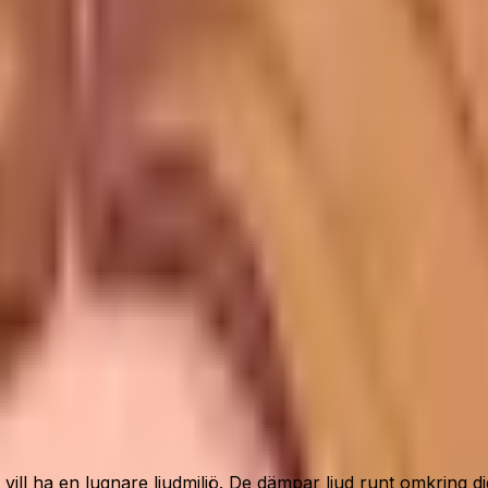
ll ha Loop Quiet 2 öronproppar för sömn utan onödigt krån
lagerstatus.
och resor
l ha en lugnare ljudmiljö. De dämpar ljud runt omkring dig 