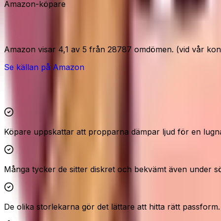
Amazon-köpare
Amazon-signaler
Amazon visar 4,1 av 5 från 28787 omdömen. (vid vår kontr
Se källan på Amazon
Höjdpunkter och reservationer
Köpare uppskattar att propparna dämpar ljud för en lugna
Många tycker de sitter diskret och bekvämt även under s
De olika storlekarna gör det lättare att hitta rätt passform.