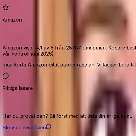
Amazon
Vad Amazon-köparna säger
Amazon visar 4,1 av 5 från 28787 omdömen. Köpare beskr
vår kontroll juni 2026)
Inga korta Amazon-citat publicerade än. Vi lägger bara till c
Riktiga läsare
Vår community
Har du provat den? Bli först med att dela din ärliga åsikt.
Skriv en recension