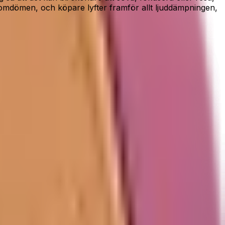
omdömen, och köpare lyfter framför allt ljuddämpningen,