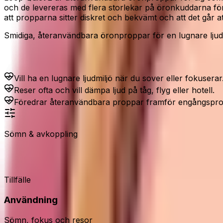
och de levereras med flera storlekar på öronkuddarna f
att propparna sitter diskret och bekvämt och att det går a
Smidiga, återanvändbara öronproppar för en lugnare ljudm
Passar dig som...
Vill ha en lugnare ljudmiljö när du sover eller fokuserar
Reser ofta och vill dämpa ljud på tåg, flyg eller hotell.
Föredrar återanvändbara proppar framför engångspro
Sömn & avkoppling
Loop Quiet 2 öronproppar
Tillfälle
Användning
Sömn, fokus och resor