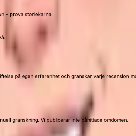
n – prova storlekarna.
vå.
ftelse på egen erfarenhet och granskar varje recension ma
nuell granskning. Vi publicerar inte påhittade omdömen.