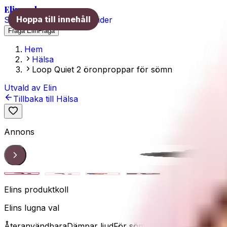
Elins val
Hoppa till innehåll
Skönhet
Hälsa
Träning
Guider
Fråga Elin
Fråga
Hem
Hälsa
Loop Quiet 2 öronproppar för sömn
Utvald av Elin
Tillbaka till
Hälsa
Annons
Loop Quiet 2
1
/
4
Elins produktkoll
Elins lugna val
Återanvändbara
Dämpar ljud
För sömn, fokus & resor