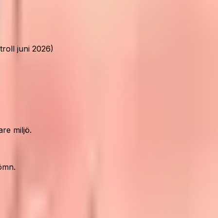
oll juni 2026)
re miljö.
ömn.