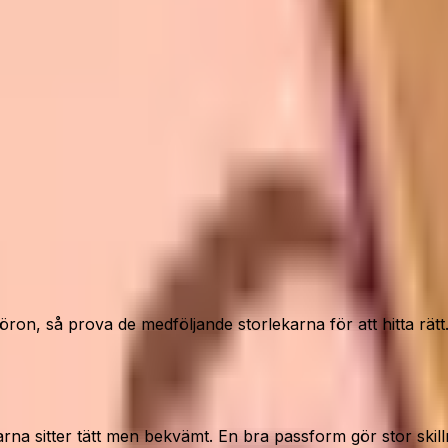
n, så prova de medföljande storlekarna för att hitta rätt. P
rna sitter tätt men bekvämt. En bra passform gör stor skill