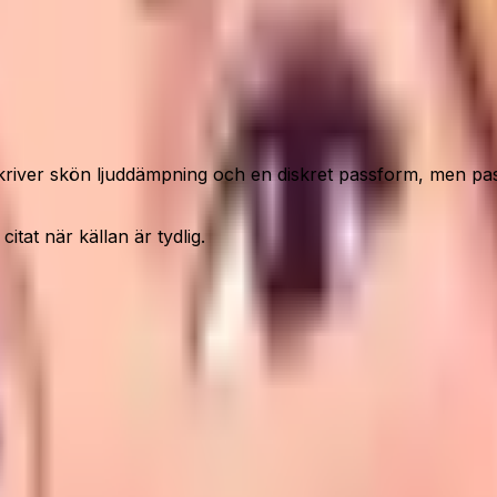
iver skön ljuddämpning och en diskret passform, men pas
itat när källan är tydlig.