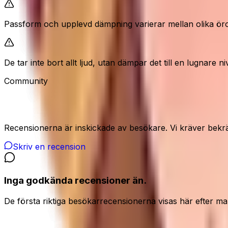
Passform och upplevd dämpning varierar mellan olika öro
De tar inte bort allt ljud, utan dämpar det till en lugnare ni
Community
Recensioner från våra besökare
Recensionerna är inskickade av besökare. Vi kräver bekrä
Skriv en recension
Inga godkända recensioner än.
De första riktiga besökarrecensionerna visas här efter ma
Dela din ärliga åsikt