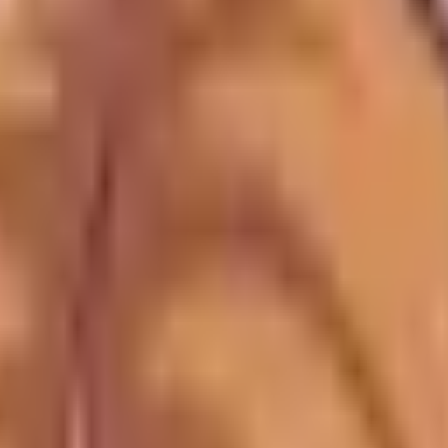
sömn, fokus och resor. Diskreta att ha i öronen och med f
dlar via våra länkar kan vi få en provision - utan extra ko