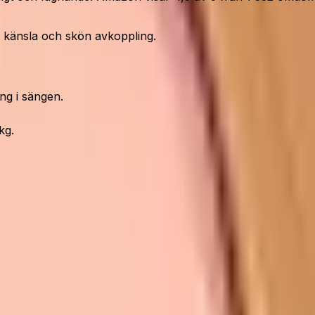
e känsla och skön avkoppling.
ng i sängen.
kg.