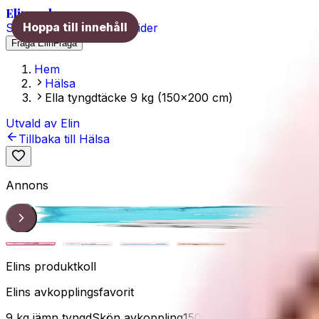
Elins val
Hoppa till innehåll
Skönhet
Hälsa
Träning
Guider
Fråga Elin
Fråga
Hem
Hälsa
Ella tyngdtäcke 9 kg (150x200 cm)
Utvald av Elin
Tillbaka till
Hälsa
Annons
Tyngdtäcke
1
/
4
Elins produktkoll
Elins avkopplingsfavorit
9 kg jämn tyngd
Skön avkoppling
150x200 cm