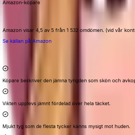
Amazon-köpare
Amazon-signaler
Amazon visar 4,5 av 5 från 1 532 omdömen. (vid vår kontr
Se källan på Amazon
Höjdpunkter och reservationer
Köpare beskriver den jämna tyngden som skön och avko
Vikten upplevs jämnt fördelad över hela täcket.
Mjukt tyg som de flesta tycker känns mysigt mot huden.