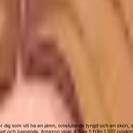
l ha Ella tyngdtäcke 9 kg utan onödigt krångel.
”
lagerstatus.
ör dig som vill ha en jämn, omslutande tyngd och en skön, 
igt och lugnande. Amazon visar 4,5 av 5 från 1 532 omdöme