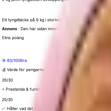
Ella tyngdtäcke 9 kg – jämn tyngd och skön avkop
Ett tyngdtäcke på 9 kg i storleken 150x200 cm. Den jämnt 
Annons
· Den här sidan innehåller reklamlänkar. Om du han
Elins poäng
Elins poäng
🎯
83
/100
Bra
💰 Värde för pengarna
26
/
30
⚡ Prestanda & funktioner
25
/
30
✅ Håller vad det lovar