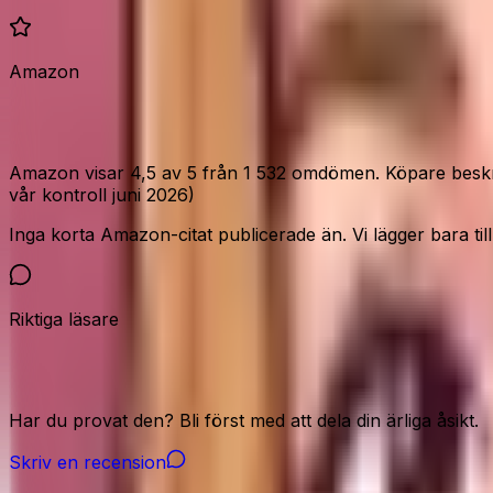
Amazon
Vad Amazon-köparna säger
Amazon visar 4,5 av 5 från 1 532 omdömen. Köpare beskriv
vår kontroll juni 2026)
Inga korta Amazon-citat publicerade än. Vi lägger bara till c
Riktiga läsare
Vår community
Har du provat den? Bli först med att dela din ärliga åsikt.
Skriv en recension