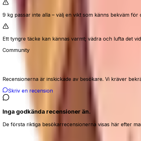
9 kg passar inte alla – välj en vikt som känns bekväm för d
Ett tyngre täcke kan kännas varmt; vädra och lufta det vi
Community
Recensioner från våra besökare
Recensionerna är inskickade av besökare. Vi kräver bekrä
Skriv en recension
Inga godkända recensioner än.
De första riktiga besökarrecensionerna visas här efter ma
Dela din ärliga åsikt