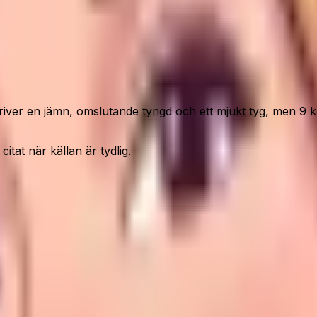
er en jämn, omslutande tyngd och ett mjukt tyg, men 9 kg 
itat när källan är tydlig.