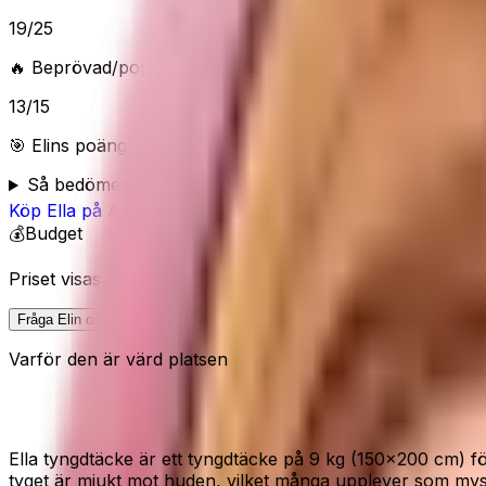
19
/
25
🔥 Beprövad/populär
13
/
15
🎯 Elins poäng:
83
/100 (
Bra
) — “
Bra vardagsval när du vil
Så bedömer Elin
Köp
Ella
på Amazon
💰
Budget
Priset visas inte här eftersom Amazon kan ändra pris och 
Fråga Elin om denna
Varför den är värd platsen
Jämn tyngd för en skön avkoppling
Ella tyngdtäcke är ett tyngdtäcke på 9 kg (150x200 cm) f
tyget är mjukt mot huden, vilket många upplever som mys