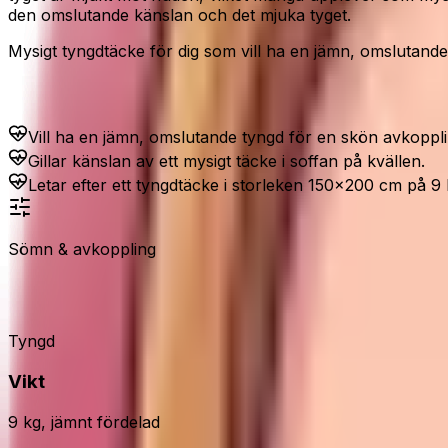
den omslutande känslan och det mjuka tyget.
Mysigt tyngdtäcke för dig som vill ha en jämn, omslutand
Passar dig som...
Vill ha en jämn, omslutande tyngd för en skön avkoppli
Gillar känslan av ett mysigt täcke i soffan på kvällen.
Letar efter ett tyngdtäcke i storleken 150x200 cm på 9 
Sömn & avkoppling
Ella tyngdtäcke 9 kg
Tyngd
Vikt
9 kg, jämnt fördelad