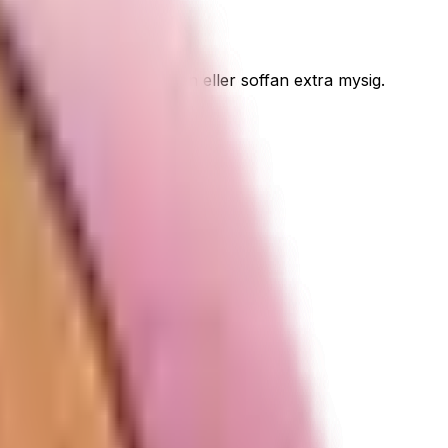
get gör stunden i sängen eller soffan extra mysig.
stnad för dig.