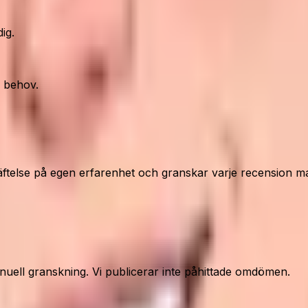
ig.
d behov.
ftelse på egen erfarenhet och granskar varje recension ma
nuell granskning. Vi publicerar inte påhittade omdömen.