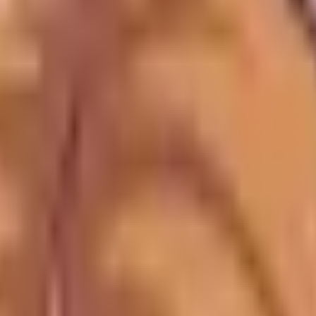
pling
fördelade vikten ger en omslutande känsla och det mjuka ty
dlar via våra länkar kan vi få en provision - utan extra ko