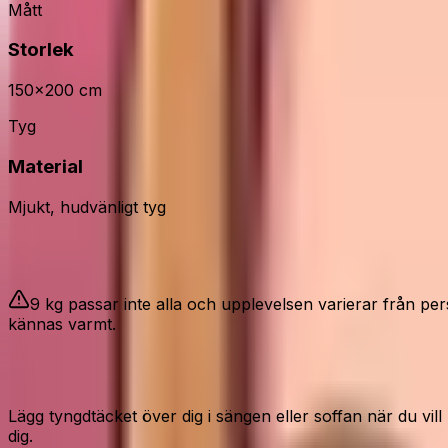
Mått
Storlek
150x200 cm
Tyg
Material
Mjukt, hudvänligt tyg
Bra att veta
9 kg passar inte alla och upplevelsen varierar från per
kännas varmt.
Så använder du det rätt
Lägg tyngdtäcket över dig i sängen eller soffan när du vil
dig.