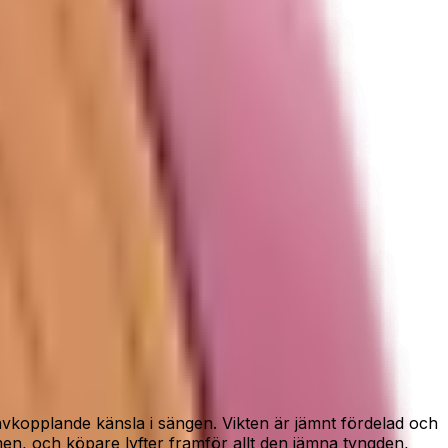
avkopplande känsla i sängen. Vikten är jämnt fördelad och
n, och köpare lyfter framför allt den jämna tyngden,