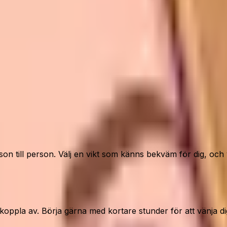
son till person. Välj en vikt som känns bekväm för dig, och
l koppla av. Börja gärna med kortare stunder för att vänja d