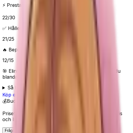
⚡ Prestanda & funktioner
22
/
30
✅ Håller vad det lovar
21
/
25
🔥 Beprövad/populär
12
/
15
🎯 Elins poäng:
81
/100 (
Bra
) — “
Prisvärt glow-val du
blandar själv
”
Så bedömer Elin
Köp
e.l.f.
på Amazon
💰
Budget
Priset visas inte här eftersom Amazon kan ändra pris
och lagerstatus.
Fråga Elin om denna