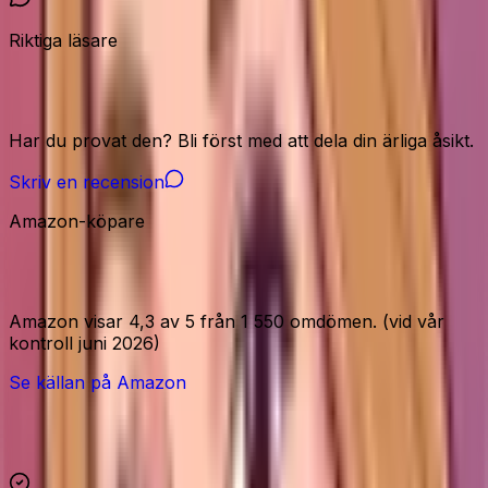
Riktiga läsare
Vår community
Har du provat den? Bli först med att dela din ärliga åsikt.
Skriv en recension
Amazon-köpare
Amazon-signaler
Amazon visar 4,3 av 5 från 1 550 omdömen. (vid vår
kontroll juni 2026)
Se källan på Amazon
Höjdpunkter och reservationer