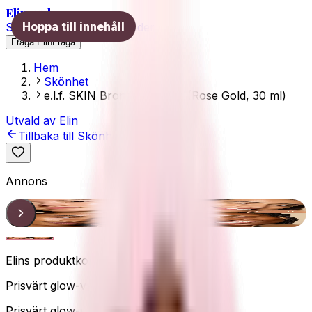
Elins val
Hoppa till innehåll
Skönhet
Hälsa
Träning
Guider
Fråga Elin
Fråga
Hem
Skönhet
e.l.f. SKIN Bronzing Drops (Rose Gold, 30 ml)
Utvald av Elin
Tillbaka till
Skönhet
Annons
Nyanser
1
/
1
Elins produktkoll
Prisvärt glow-val
Prisvärt glow-val
Vegansk
Blandas i kräm