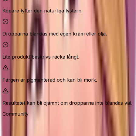
Köpare lyfter den naturliga lystern.
Dropparna blandas med egen kräm eller olja.
Lite produkt beskrivs räcka långt.
Färgen är pigmenterad och kan bli mörk.
Resultatet kan bli ojämnt om dropparna inte blandas väl.
Community
Recensioner från våra besökare