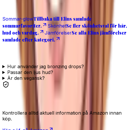
Relaterat
Tillbaka till Elins samlade
Sommar-glow
sommarfavoriter.
Se fler skönhetsval för hår,
Skönhet
hud och vardag.
Se alla Elins jämförelser
Jämförelser
samlade efter kategori.
Vanliga frågor
Hur använder jag bronzing drops?
Passar den ljus hud?
Är den vegansk?
Se produkten
Kontrollera alltid aktuell information på Amazon innan
köp.