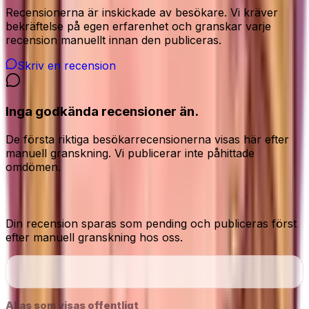
Recensionerna är inskickade av besökare. Vi kräver
bekräftelse på egen erfarenhet och granskar varje
recension manuellt innan den publiceras.
Skriv en recension
Inga godkända recensioner än.
De första riktiga besökarrecensionerna visas här efter
manuell granskning. Vi publicerar inte påhittade
omdömen.
Dela din ärliga åsikt
Din recension sparas som pending och publiceras först
efter manuell granskning hos oss.
Alias som visas offentligt