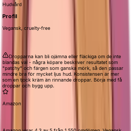
Hudvård
Profil
Vegansk, cruelty-free
Bra att veta
Dropparna kan bli ojämna eller fläckiga om de inte
blandas väl - några köpare beskriver resultatet som
"patchy" och färgen som ganska mörk, så den passar
mindre bra för mycket ljus hud. Konsistensen är mer
som en tjock kräm än rinnande droppar. Börja med få
droppar och bygg upp.
Amazon
Vad Amazon-köparna säger
Amazon visar 4,3 av 5 från 1 550 omdömen. Vegansk