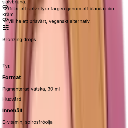
självbruna.
Gillar att själv styra färgen genom att blanda i din
kräm.
Vill ha ett prisvärt, veganskt alternativ.
Bronzing drops
e.l.f. SKIN Bronzing Drops
Typ
Format
Pigmenterad vätska, 30 ml
Hudvård
Innehåll
E-vitamin, solrosfröolja