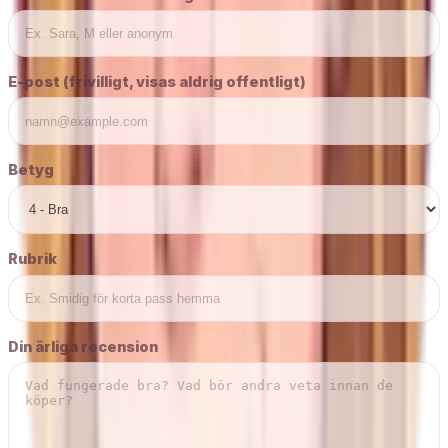
E-post (frivilligt, visas aldrig offentligt)
Betyg
Rubrik
Din ärliga recension