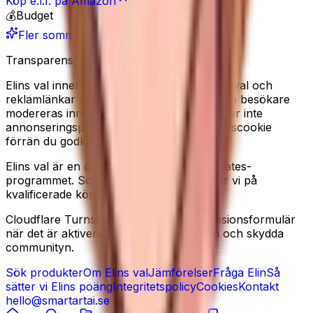
Köp
e.l.f.
på Amazon
💰
Budget
Fler sommarfavoriter
Transparens
Elins val innehåller redaktionella produkturval och
reklamlänkar till Amazon. Recensioner från besökare
modereras innan de publiceras. Vi använder inte
annonseringspixlar, och sätter ingen analyscookie
förrän du godkänner det i cookiebannern.
Elins val är en deltagare i Amazon Associates-
programmet. Som Amazon-partner tjänar vi på
kvalificerade köp.
Cloudflare Turnstile kan laddas på recensionsformulär
när det är aktiverat, för att minska spam och skydda
communityn.
Sök produkter
Om Elins val
Jämförelser
Fråga Elin
Så
sätter vi Elins poäng
Integritetspolicy
Cookies
Kontakt
hello@smartartai.se