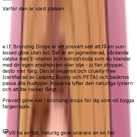
Varför den är värd platsen
Prisvärd glow i droppform - för en
sun-kissed lyster.
e.l.f. Bronzing Drops är ett prisvärt sätt att få en sun-
kissed glow utan sol. Det är en pigmenterad, vårdande
vätska med E-vitamin och solrosfröolja som du blandar
med din egen ansiktskräm eller olja - ju fler droppar,
desto mer färg. Den är vegansk och cruelty-free
(certifierad av Leaping Bunny och PETA) och beskrivs
passa alla hudtyper. Köparna lyfter den naturliga lystern
och att lite räcker långt.
Prisvärt glow-val - bronzing drops för dig som vill bygga
färgen själv.
Passar dig som...
Vill ha en lätt, naturlig glow snarare än en hel