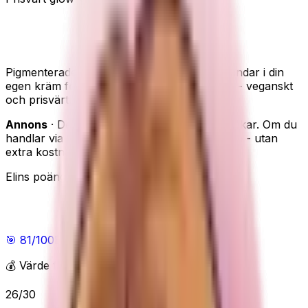
e.l.f. SKIN Bronzing Drops - flytande glow du
blandar själv
Pigmenterade bronzing-droppar som du blandar i din
egen kräm för en naturlig, sun-kissed lyster - veganskt
och prisvärt.
Annons
· Den här sidan innehåller reklamlänkar. Om du
handlar via våra länkar kan vi få en provision - utan
extra kostnad för dig.
Elins poäng
Elins poäng
🎯
81
/100
Bra
💰 Värde för pengarna
26
/
30