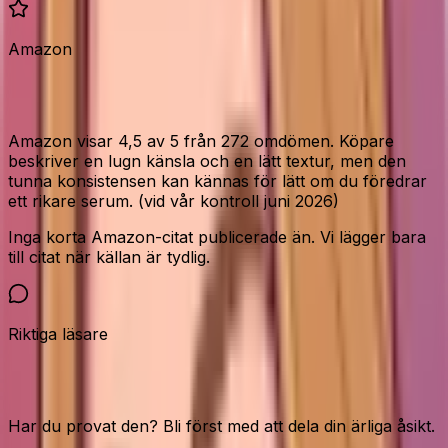
Amazon
Vad Amazon-köparna säger
Amazon visar 4,5 av 5 från 272 omdömen. Köpare
beskriver en lugn känsla och en lätt textur, men den
tunna konsistensen kan kännas för lätt om du föredrar
ett rikare serum. (vid vår kontroll juni 2026)
Inga korta Amazon-citat publicerade än. Vi lägger bara
till citat när källan är tydlig.
Riktiga läsare
Vår community
Har du provat den? Bli först med att dela din ärliga åsikt.