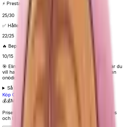
⚡ Prestanda & funktioner
25
/
30
✅ Håller vad det lovar
22
/
25
🔥 Beprövad/populär
10
/
15
🎯 Elins poäng:
81
/100 (
Bra
) — “
Bra skönhetsval när du
vill ha COSRX Centella Aqua Soothing Ampoule utan
onödigt krångel.
”
Så bedömer Elin
Köp
COSRX
på Amazon
💰💰
Mellan
Priset visas inte här eftersom Amazon kan ändra pris
och lagerstatus.