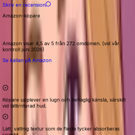
Skriv en recension
Amazon-köpare
Amazon-signaler
Amazon visar 4,5 av 5 från 272 omdömen. (vid vår
kontroll juni 2026)
Se källan på Amazon
Höjdpunkter och reservationer
Köpare upplever en lugn och behaglig känsla, särskilt
vid lättirriterad hud.
Lätt, vattnig textur som de flesta tycker absorberas
snabbt.