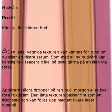
Hudvård
Profil
Känslig, lättirriterad hud
Bra att veta
Den lätta, vattniga texturen kan kännas för tunn om
du gillar ett rikare serum. Som med all ny hudvård kan
känslig hud reagera olika, så testa gärna på en liten yta
först.
Så använder du den rätt
Applicera några droppar på ren hud, morgon eller kväll,
före fuktkräm. Den lätta texturen passar fint som ett
tidigt steg och kan följas upp med ett rikare lager
ovanpå.