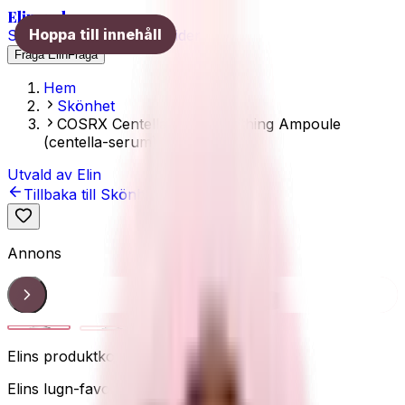
Elins val
Hoppa till innehåll
Skönhet
Hälsa
Träning
Guider
Fråga Elin
Fråga
Hem
Skönhet
COSRX Centella Aqua Soothing Ampoule
(centella-serum)
Utvald av Elin
Tillbaka till
Skönhet
Annons
Centella-ampoule
1
/
4
Elins produktkoll
Elins lugn-favorit