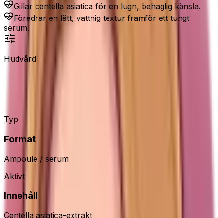
Gillar centella asiatica för en lugn, behaglig känsla.
Föredrar en lätt, vattnig textur framför ett tungt
serum.
Hudvård
COSRX Centella Aqua Soothing
Ampoule
Typ
Format
Ampoule / serum
Aktivt
Innehåll
Centella asiatica-extrakt