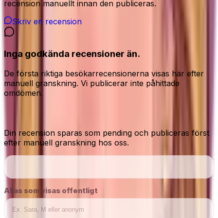
recension manuellt innan den publiceras.
Skriv en recension
Inga godkända recensioner än.
De första riktiga besökarrecensionerna visas här efter
manuell granskning. Vi publicerar inte påhittade
omdömen.
Dela din ärliga åsikt
Din recension sparas som pending och publiceras först
efter manuell granskning hos oss.
Alias som visas offentligt