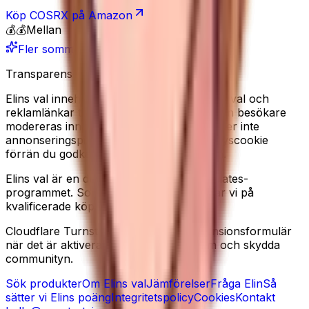
Köp
COSRX
på Amazon
💰💰
Mellan
Fler sommarfavoriter
Transparens
Elins val innehåller redaktionella produkturval och
reklamlänkar till Amazon. Recensioner från besökare
modereras innan de publiceras. Vi använder inte
annonseringspixlar, och sätter ingen analyscookie
förrän du godkänner det i cookiebannern.
Elins val är en deltagare i Amazon Associates-
programmet. Som Amazon-partner tjänar vi på
kvalificerade köp.
Cloudflare Turnstile kan laddas på recensionsformulär
när det är aktiverat, för att minska spam och skydda
communityn.
Sök produkter
Om Elins val
Jämförelser
Fråga Elin
Så
sätter vi Elins poäng
Integritetspolicy
Cookies
Kontakt