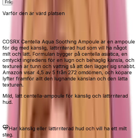
Fråga Elin om denna
Varför den är värd platsen
Centella-ampoule för känslig hud
COSRX Centella Aqua Soothing Ampoule är en ampoule
för dig med känslig, lättirriterad hud som vill ha något
milt och lätt. Formulan bygger på centella asiatica, en
omtyckt ingrediens för en lugn och behaglig känsla, och
texturen är tunn och vattnig så att den lägger sig snabbt.
Amazon visar 4,5 av 5 från 272 omdömen, och köpare
lyfter framför allt den lugnande känslan och den lätta
texturen.
Mild, lätt centella-ampoule för känslig och lättirriterad
hud.
Passar dig som...
Har känslig eller lättirriterad hud och vill ha ett milt
steg.