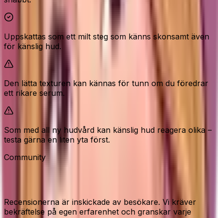
Uppskattas som ett milt steg som känns skonsamt även
för känslig hud.
Den lätta texturen kan kännas för tunn om du föredrar
ett rikare serum.
Som med all ny hudvård kan känslig hud reagera olika –
testa gärna en liten yta först.
Community
Recensioner från våra besökare
Recensionerna är inskickade av besökare. Vi kräver
bekräftelse på egen erfarenhet och granskar varje