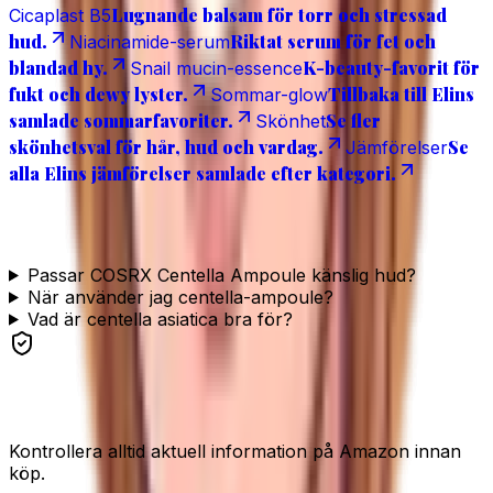
Lugnande balsam för torr och stressad
Cicaplast B5
hud.
Riktat serum för fet och
Niacinamide-serum
blandad hy.
K-beauty-favorit för
Snail mucin-essence
fukt och dewy lyster.
Tillbaka till Elins
Sommar-glow
samlade sommarfavoriter.
Se fler
Skönhet
skönhetsval för hår, hud och vardag.
Se
Jämförelser
alla Elins jämförelser samlade efter kategori.
Vanliga frågor
Passar COSRX Centella Ampoule känslig hud?
När använder jag centella-ampoule?
Vad är centella asiatica bra för?
Se produkten
Kontrollera alltid aktuell information på Amazon innan
köp.