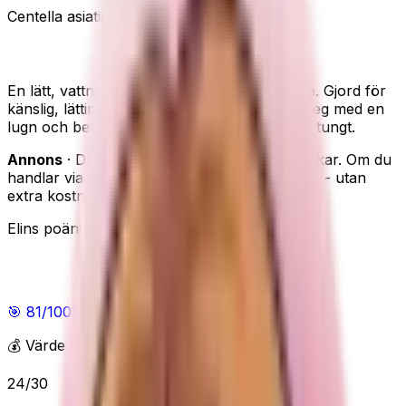
Centella asiatica
Lugnande
Lätt & vattnig
COSRX Centella Ampoule – lugn och lätt
En lätt, vattnig ampoule med centella asiatica. Gjord för
känslig, lättirriterad hud som vill ha ett milt steg med en
lugn och behaglig känsla, utan att det känns tungt.
Annons
· Den här sidan innehåller reklamlänkar. Om du
handlar via våra länkar kan vi få en provision - utan
extra kostnad för dig.
Elins poäng
Elins poäng
🎯
81
/100
Bra
💰 Värde för pengarna
24
/
30