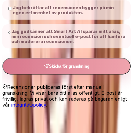
Jag bekräftar att recensionen bygger på min
egen erfarenhet av produkten.
Jag godkänner att Smart Art AI sparar mitt alias,
min recension och eventuell e-post för att hantera
och moderera recensionen.
Skicka för granskning
Recensioner publiceras först efter manuell
granskning. Vi visar bara ditt alias offentligt. E-post är
frivillig, lagras privat och kan raderas på begäran enligt
vår
integritetspolicy
.
Relaterat