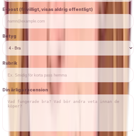
E-post (frivilligt, visas aldrig offentligt)
Betyg
Rubrik
Din ärliga recension