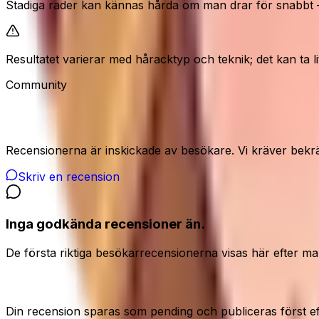
Stadiga rader kan kännas hårda om man drar för snabbt –
Resultatet varierar med håracktyp och teknik; det kan ta li
Community
Recensioner från våra besökare
Recensionerna är inskickade av besökare. Vi kräver bekrä
Skriv en recension
Inga godkända recensioner än.
De första riktiga besökarrecensionerna visas här efter ma
Dela din ärliga åsikt
Din recension sparas som pending och publiceras först e