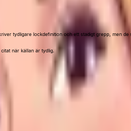
r tydligare lockdefinition och ett stadigt grepp, men de s
itat när källan är tydlig.