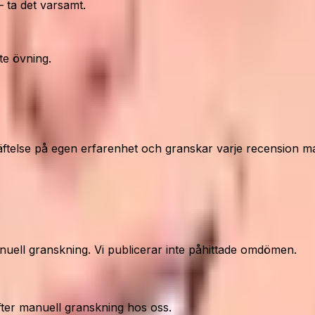
 ta det varsamt.
te övning.
ftelse på egen erfarenhet och granskar varje recension ma
nuell granskning. Vi publicerar inte påhittade omdömen.
fter manuell granskning hos oss.