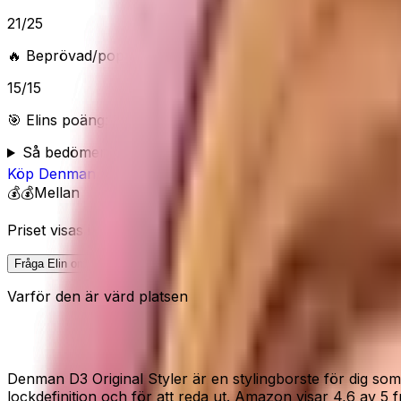
21
/
25
🔥 Beprövad/populär
15
/
15
🎯 Elins poäng:
87
/100 (
Bra
) — “
Bra skönhetsval när du vi
Så bedömer Elin
Köp
Denman
på Amazon
💰💰
Mellan
Priset visas inte här eftersom Amazon kan ändra pris och 
Fråga Elin om denna
Varför den är värd platsen
Klassisk styler för lockdefinition
Denman D3 Original Styler är en stylingborste för dig som
lockdefinition och för att reda ut. Amazon visar 4,6 av 5 