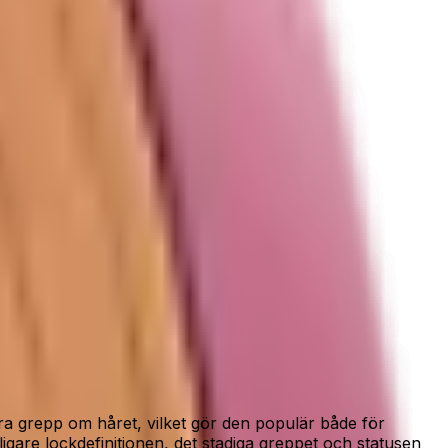
ngel.
”
bra grepp om håret, vilket gör den populär både för
igare lockdefinitionen, det stadiga greppet och statusen