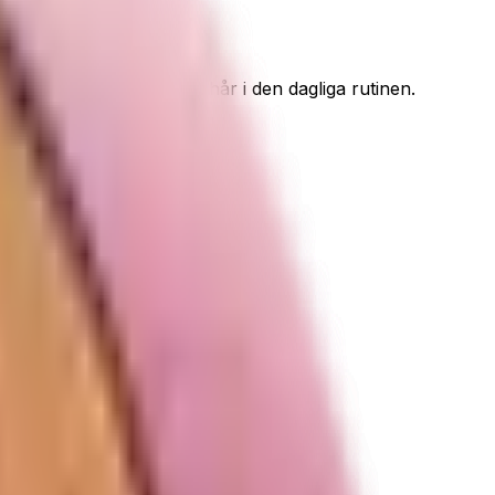
rma och definiera lockigt hår i den dagliga rutinen.
stnad för dig.