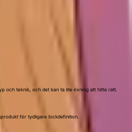
ch teknik, och det kan ta lite övning att hitta rätt.
rodukt för tydligare lockdefinition.