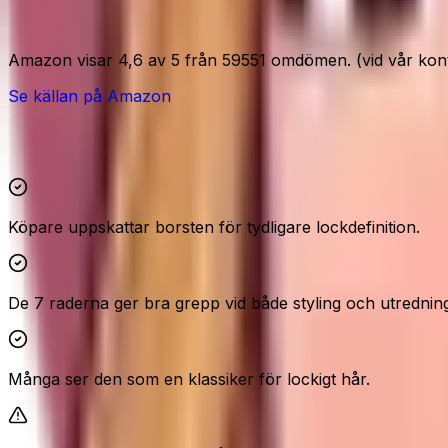
Amazon-signaler
Amazon visar 4,6 av 5 från 59551 omdömen. (vid vår kontr
Se källan på Amazon
Höjdpunkter och reservationer
Köpare uppskattar borsten för tydligare lockdefinition.
De 7 raderna ger bra grepp vid både styling och utrednin
Många ser den som en klassiker för lockigt hår.