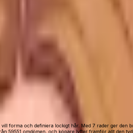
ll ha Denman D3 Original Styler – 7 rader utan onödigt krå
lagerstatus.
 vill forma och definiera lockigt hår. Med 7 rader ger den 
från 59551 omdömen, och köpare lyfter framför allt den tydl