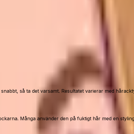
bbt, så ta det varsamt. Resultatet varierar med håracktyp o
lockarna. Många använder den på fuktigt hår med en stylingp