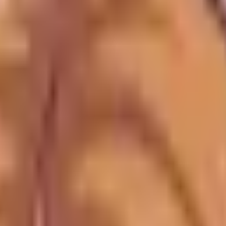
nition och utredning. Ett välkänt verktyg för dig som vill fo
dlar via våra länkar kan vi få en provision - utan extra ko