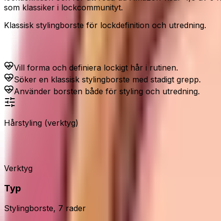
som klassiker i lockcommunityt.
Klassisk stylingborste för lockdefinition och utredning.
Passar dig som...
Vill forma och definiera lockigt hår i rutinen.
Söker en klassisk stylingborste med stadigt grepp.
Använder borsten både för styling och utredning.
Hårstyling (verktyg)
Denman D3 Original Styler
Verktyg
Typ
Stylingborste, 7 rader