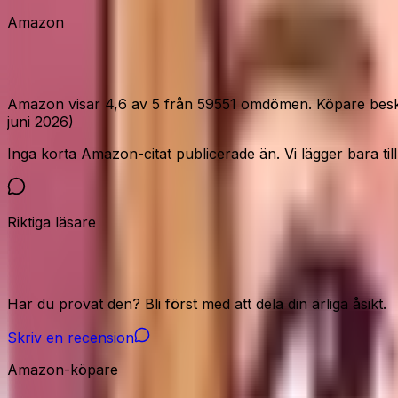
Amazon
Vad Amazon-köparna säger
Amazon visar 4,6 av 5 från 59551 omdömen. Köpare beskrive
juni 2026)
Inga korta Amazon-citat publicerade än. Vi lägger bara till c
Riktiga läsare
Vår community
Har du provat den? Bli först med att dela din ärliga åsikt.
Skriv en recension
Amazon-köpare