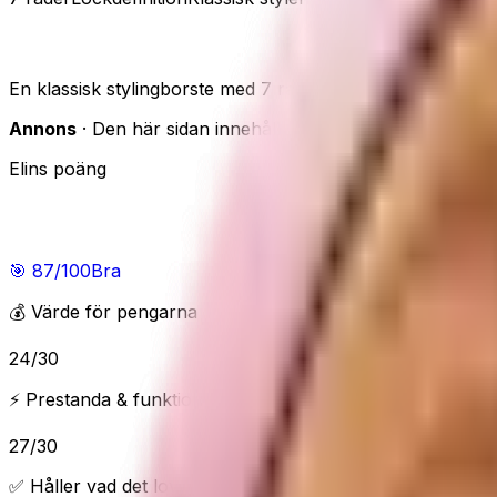
Denman D3 – klassiker för lockdefinition
En klassisk stylingborste med 7 rader, populär för lockdefi
Annons
· Den här sidan innehåller reklamlänkar. Om du han
Elins poäng
Elins poäng
🎯
87
/100
Bra
💰 Värde för pengarna
24
/
30
⚡ Prestanda & funktioner
27
/
30
✅ Håller vad det lovar