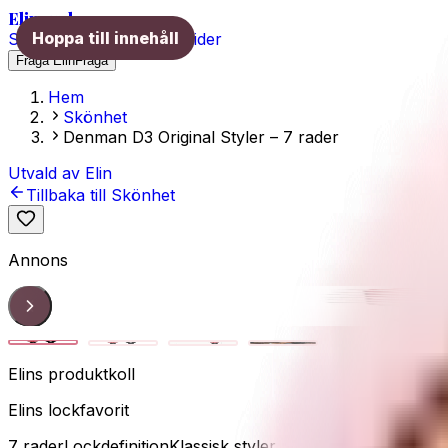
Elins val
Hoppa till innehåll
Skönhet
Hälsa
Träning
Guider
Fråga Elin
Fråga
Hem
Skönhet
Denman D3 Original Styler – 7 rader
Utvald av Elin
Tillbaka till
Skönhet
Annons
Denman D3
1
/
4
Elins produktkoll
Elins lockfavorit
7 rader
Lockdefinition
Klassisk styler