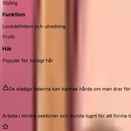
Styling
Funktion
Lockdefinition och utredning
Profil
Hår
Populär för lockigt hår
Bra att veta
De stadiga raderna kan kännas hårda om man drar för sna
Så använder du den rätt
Arbeta i mindre sektioner och borsta lugnt för att forma 