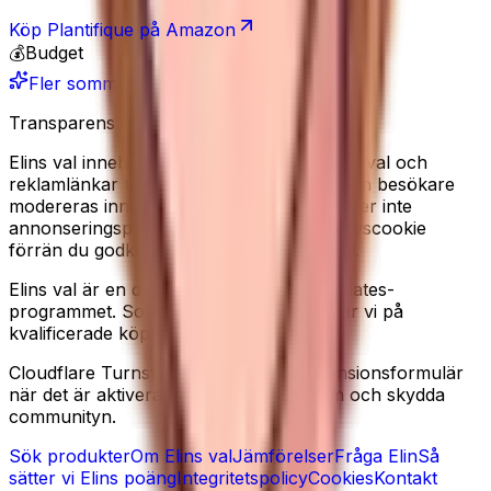
Köp
Plantifique
på Amazon
💰
Budget
Fler sommarfavoriter
Transparens
Elins val innehåller redaktionella produkturval och
reklamlänkar till Amazon. Recensioner från besökare
modereras innan de publiceras. Vi använder inte
annonseringspixlar, och sätter ingen analyscookie
förrän du godkänner det i cookiebannern.
Elins val är en deltagare i Amazon Associates-
programmet. Som Amazon-partner tjänar vi på
kvalificerade köp.
Cloudflare Turnstile kan laddas på recensionsformulär
när det är aktiverat, för att minska spam och skydda
communityn.
Sök produkter
Om Elins val
Jämförelser
Fråga Elin
Så
sätter vi Elins poäng
Integritetspolicy
Cookies
Kontakt