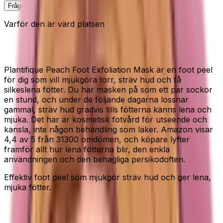
Fråga Elin om denna
Varför den är värd platsen
Foot peel för silkeslena fötter
Plantifique Peach Foot Exfoliation Mask är en foot peel
för dig som vill mjukgöra torr, sträv hud och få
silkeslena fötter. Du har masken på som ett par sockor
en stund, och under de följande dagarna lossnar
gammal, sträv hud gradvis tills fötterna känns lena och
mjuka. Det här är kosmetisk fotvård för utseende och
känsla, inte någon behandling som läker. Amazon visar
4,4 av 5 från 31300 omdömen, och köpare lyfter
framför allt hur lena fötterna blir, den enkla
användningen och den behagliga persikodoften.
Effektiv foot peel som mjukgör sträv hud och ger lena,
mjuka fötter.
Passar dig som...