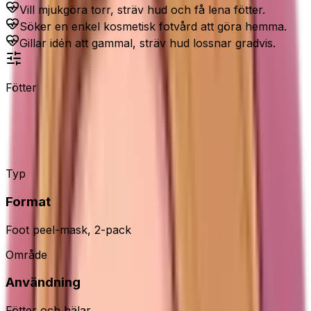
Vill mjukgöra torr, sträv hud och få lena fötter.
Söker en enkel kosmetisk fotvård att göra hemma.
Gillar idén att gammal, sträv hud lossnar gradvis.
Fötter
Plantifique Peach Foot Exfoliation
Mask
Typ
Format
Foot peel-mask, 2-pack
Område
Användning
Fötter och hälar