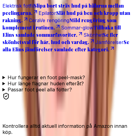
Slipa bort sträv hud på hälarna mellan
Elektrisk fotfil
peelingarna.
Slät hud på ben och kropp utan
Epilator
rakning.
Mild rengöring som
CeraVe rengöring
komplement i rutinen.
Tillbaka till
Sommar-glow
Elins samlade sommarfavoriter.
Se fler
Skönhet
skönhetsval för hår, hud och vardag.
Se
Jämförelser
alla Elins jämförelser samlade efter kategori.
Vanliga frågor
Hur fungerar en foot peel-mask?
Hur länge flagnar huden efteråt?
Passar foot peel alla fötter?
Se produkten
Kontrollera alltid aktuell information på Amazon innan
köp.