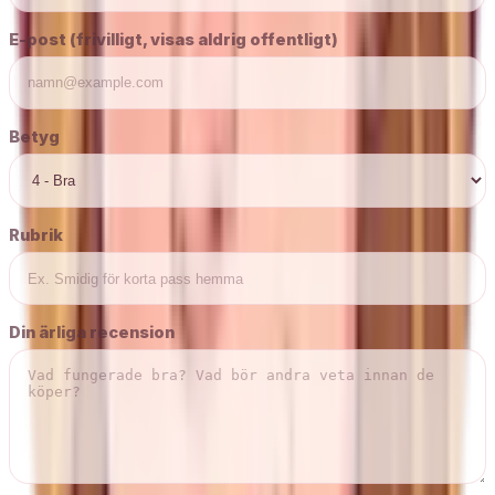
E-post (frivilligt, visas aldrig offentligt)
Betyg
Rubrik
Din ärliga recension