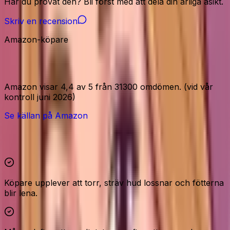
Har du provat den? Bli först med att dela din ärliga åsikt.
Skriv en recension
Amazon-köpare
Amazon-signaler
Amazon visar 4,4 av 5 från 31300 omdömen. (vid vår
kontroll juni 2026)
Se källan på Amazon
Höjdpunkter och reservationer
Köpare upplever att torr, sträv hud lossnar och fötterna
blir lena.