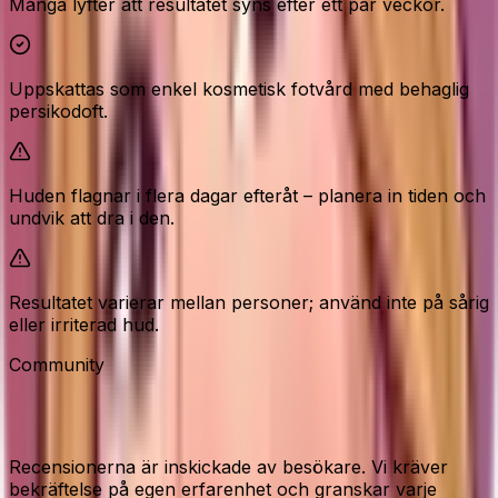
Många lyfter att resultatet syns efter ett par veckor.
Uppskattas som enkel kosmetisk fotvård med behaglig
persikodoft.
Huden flagnar i flera dagar efteråt – planera in tiden och
undvik att dra i den.
Resultatet varierar mellan personer; använd inte på sårig
eller irriterad hud.
Community
Recensioner från våra besökare
Recensionerna är inskickade av besökare. Vi kräver
bekräftelse på egen erfarenhet och granskar varje