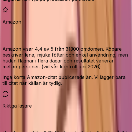
Amazon
Vad Amazon-köparna säger
Amazon visar 4,4 av 5 från 31300 omdömen. Köpare
beskriver lena, mjuka fötter och enkel användning, men
huden flagnar i flera dagar och resultatet varierar
mellan personer. (vid vår kontroll juni 2026)
Inga korta Amazon-citat publicerade än. Vi lägger bara
till citat när källan är tydlig.
Riktiga läsare
Vår community