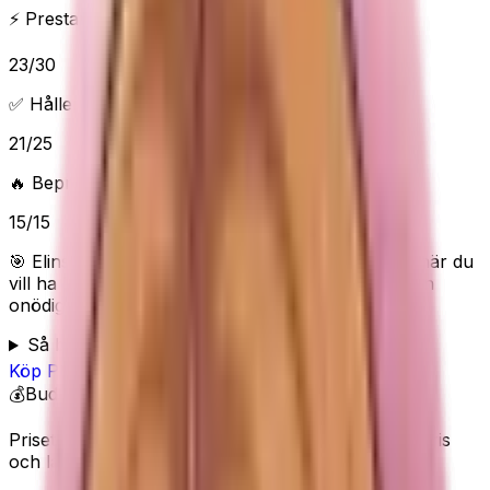
⚡ Prestanda & funktioner
23
/
30
✅ Håller vad det lovar
21
/
25
🔥 Beprövad/populär
15
/
15
🎯 Elins poäng:
85
/100 (
Bra
) — “
Bra skönhetsval när du
vill ha Plantifique Peach Foot Exfoliation Mask utan
onödigt krångel.
”
Så bedömer Elin
Köp
Plantifique
på Amazon
💰
Budget
Priset visas inte här eftersom Amazon kan ändra pris
och lagerstatus.