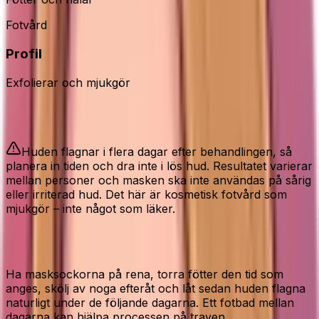
Fotvård
Profil
Exfolierar och mjukgör
Bra att veta
Huden flagnar i flera dagar efter behandlingen, så
planera in tiden och dra inte i lös hud. Resultatet varierar
mellan personer och masken ska inte användas på sårig
eller irriterad hud. Det här är kosmetisk fotvård som
mjukgör – inte något som läker.
Så använder du den rätt
Ha masksockorna på rena, torra fötter den tid som
anges, skölj av noga efteråt och låt sedan huden flagna
naturligt under de följande dagarna. Ett fotbad mellan
dagarna kan hjälpa processen på traven.