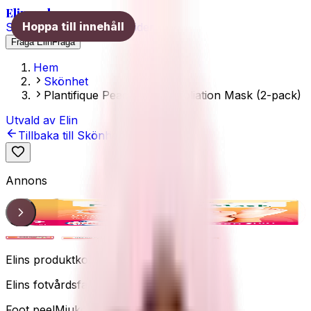
Elins val
Hoppa till innehåll
Skönhet
Hälsa
Träning
Guider
Fråga Elin
Fråga
Hem
Skönhet
Plantifique Peach Foot Exfoliation Mask (2-pack)
Utvald av Elin
Tillbaka till
Skönhet
Annons
Foot peel
1
/
4
Elins produktkoll
Elins fotvårdsfavorit
Foot peel
Mjukgör
Silkeslena fötter