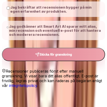
Jag bekräftar att recensionen bygger på min
egen erfarenhet av produkten.
Jag godkänner att Smart Art AI sparar mitt alias,
min recension och eventuell e-post för att hantera
och moderera recensionen.
Skicka för granskning
Recensioner publiceras först efter manuell
granskning. Vi visar bara ditt alias offentligt. E-post är
frivillig, lagras privat och kan raderas på begäran enligt
vår
integritetspolicy
.
Relaterat