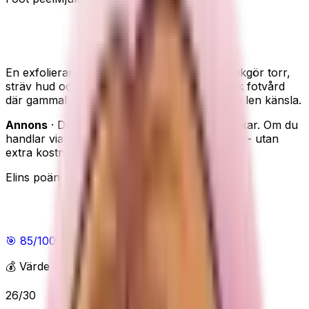
Plantifique Peach Foot Exfoliation Mask –
silkeslena fötter
En exfolierande fotmask i sockform som mjukgör torr,
sträv hud och ger silkeslena fötter. Kosmetisk fotvård
där gammal, sträv hud lossnar gradvis för en len känsla.
Annons
· Den här sidan innehåller reklamlänkar. Om du
handlar via våra länkar kan vi få en provision - utan
extra kostnad för dig.
Elins poäng
Elins poäng
🎯
85
/100
Bra
💰 Värde för pengarna
26
/
30