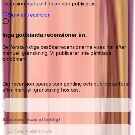
recension manuellt innan den publiceras.
Skriv en recension
Inga godkända recensioner än.
De första riktiga besökarrecensionerna visas här efter
manuell granskning. Vi publicerar inte påhittade
omdömen.
Dela din ärliga åsikt
Din recension sparas som pending och publiceras först
efter manuell granskning hos oss.
Alias som visas offentligt