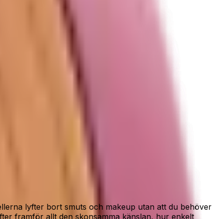
cellerna lyfter bort smuts och makeup utan att du behöver
fter framför allt den skonsamma känslan, hur enkelt