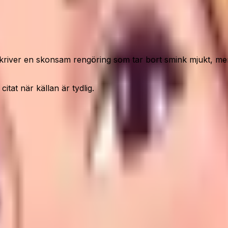
iver en skonsam rengöring som tar bort smink mjukt, men 
itat när källan är tydlig.