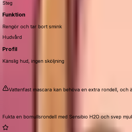
Steg
Funktion
Rengör och tar bort smink
Hudvård
Profil
Känslig hud, ingen sköljning
Bra att veta
Vattenfast mascara kan behöva en extra rondell, och äv
Så använder du det rätt
Fukta en bomullsrondell med Sensibio H2O och svep mjukt