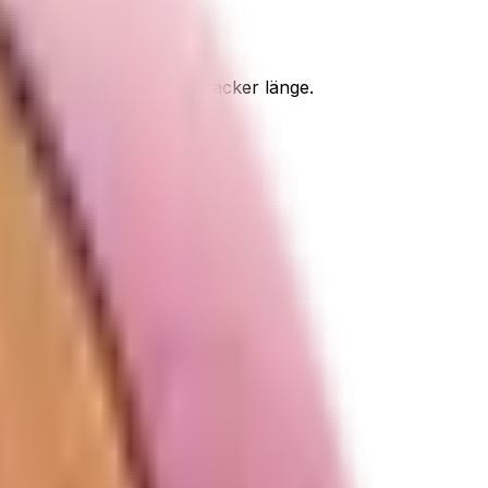
 med en stor flaska som räcker länge.
stnad för dig.