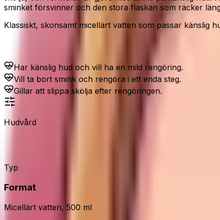
sminket försvinner och den stora flaskan som räcker läng
Klassiskt, skonsamt micellärt vatten som passar känslig h
Passar dig som...
Har känslig hud och vill ha en mild rengöring.
Vill ta bort smink och rengöra i ett enda steg.
Gillar att slippa skölja efter rengöringen.
Hudvård
Bioderma Sensibio H2O
Typ
Format
Micellärt vatten, 500 ml