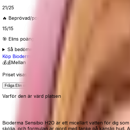
21
/
25
🔥 Beprövad/populär
15
/
15
🎯 Elins poäng:
90
/100 (
Utmärkt
) — “
Utmärkt skönhetsval 
Så bedömer Elin
Köp
Bioderma
på Amazon
💰💰
Mellan
Priset visas inte här eftersom Amazon kan ändra pris och 
Fråga Elin om denna
Varför den är värd platsen
Micellärt vatten för känslig hud
Bioderma Sensibio H2O är ett micellärt vatten för dig som
skölja, och formulan är gjord med tanke på känslig hud.