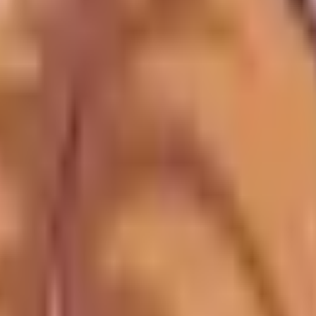
ink utan sköljning. Framtaget med tanke på känslig hud och
dlar via våra länkar kan vi få en provision - utan extra ko