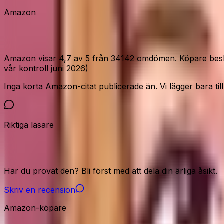
Amazon
Vad Amazon-köparna säger
Amazon visar 4,7 av 5 från 34142 omdömen. Köpare beskr
vår kontroll juni 2026)
Inga korta Amazon-citat publicerade än. Vi lägger bara till c
Riktiga läsare
Vår community
Har du provat den? Bli först med att dela din ärliga åsikt.
Skriv en recension
Amazon-köpare