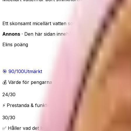
Bioderma Sensibio H2O – micellärt vatten
Ett skonsamt micellärt vatten som rengör och tar bort sm
Annons
· Den här sidan innehåller reklamlänkar. Om du han
Elins poäng
Elins poäng
🎯
90
/100
Utmärkt
💰 Värde för pengarna
24
/
30
⚡ Prestanda & funktioner
30
/
30
✅ Håller vad det lovar