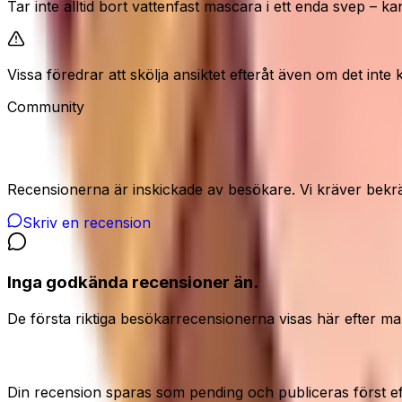
Tar inte alltid bort vattenfast mascara i ett enda svep – k
Vissa föredrar att skölja ansiktet efteråt även om det inte 
Community
Recensioner från våra besökare
Recensionerna är inskickade av besökare. Vi kräver bekrä
Skriv en recension
Inga godkända recensioner än.
De första riktiga besökarrecensionerna visas här efter ma
Dela din ärliga åsikt
Din recension sparas som pending och publiceras först e