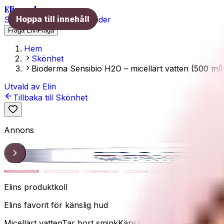
Elins val
Hoppa till innehåll
Skönhet
Hälsa
Träning
Guider
Fråga Elin
Fråga
Hem
Skönhet
Bioderma Sensibio H2O – micellärt vatten (500 ml)
Utvald av Elin
Tillbaka till
Skönhet
Annons
Sensibio H2O
1
/
4
Elins produktkoll
Elins favorit för känslig hud
Micellärt vatten
Tar bort smink
Känslig hud