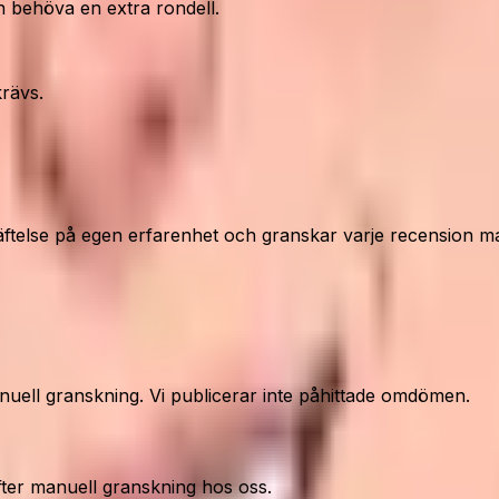
an behöva en extra rondell.
krävs.
ftelse på egen erfarenhet och granskar varje recension ma
nuell granskning. Vi publicerar inte påhittade omdömen.
fter manuell granskning hos oss.