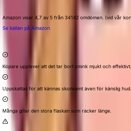
Amazon-signaler
Amazon visar 4,7 av 5 från 34142 omdömen. (vid vår kont
Se källan på Amazon
Höjdpunkter och reservationer
Köpare upplever att det tar bort smink mjukt och effektivt
Uppskattas för att kännas skonsamt även för känslig hud
Många gillar den stora flaskan som räcker länge.