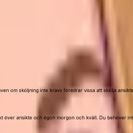
en om sköljning inte krävs föredrar vissa att skölja ansikt
 över ansikte och ögon morgon och kväll. Du behöver inte