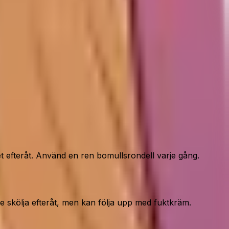
et efteråt. Använd en ren bomullsrondell varje gång.
 skölja efteråt, men kan följa upp med fuktkräm.