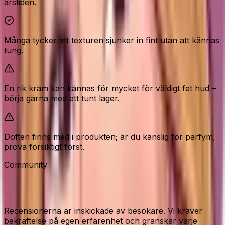
årstiden.
Många tycker att texturen sjunker in fint utan att kännas
tung.
En rik kräm kan kännas för mycket för väldigt fet hud –
börja gärna med ett tunt lager.
Doften finns med i produkten; är du känslig för parfym,
prova försiktigt först.
Community
Recensioner från våra besökare
Recensionerna är inskickade av besökare. Vi kräver
bekräftelse på egen erfarenhet och granskar varje