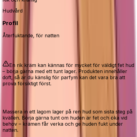
Hudvård
Profil
Återfuktande, för natten
Bra att veta
En rik kräm kan kännas för mycket för väldigt fet hud
– börja gärna med ett tunt lager. Produkten innehåller
doft, så är du känslig för parfym kan det vara bra att
prova försiktigt först.
Så använder du det rätt
Massera in ett lagom lager på ren hud som sista steg på
kvällen. Börja gärna tunt om huden är fet och öka vid
behov – krämen får verka och ge huden fukt under
natten.