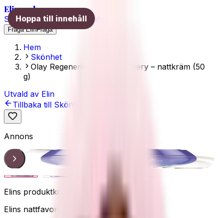
Elins val
Hoppa till innehåll
Skönhet
Hälsa
Träning
Guider
Fråga Elin
Fråga
Hem
Skönhet
Olay Regenerist Night Recovery – nattkräm (50
g)
Utvald av Elin
Tillbaka till
Skönhet
Annons
Nattkräm
1
/
4
Elins produktkoll
Elins nattfavorit