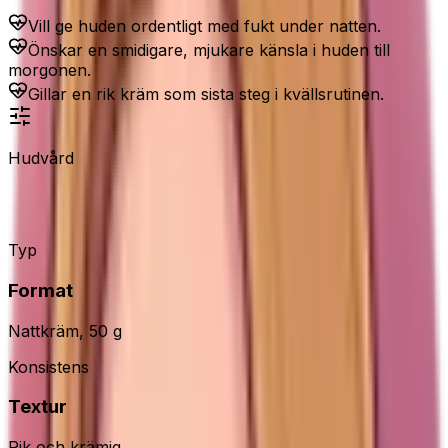
Vill ge huden ordentligt med fukt under natten.
Önskar en smidigare, mjukare känsla i huden till
morgonen.
Gillar en rik kräm som sista steg i kvällsrutinen.
Hudvård
Olay Regenerist Night Recovery
Typ
Format
Nattkräm, 50 g
Konsistens
Textur
Rik och krämig