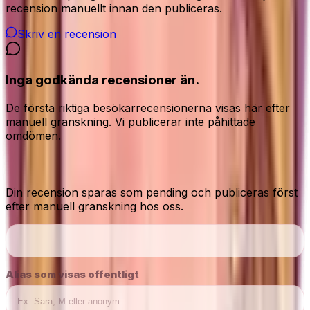
recension manuellt innan den publiceras.
Skriv en recension
Inga godkända recensioner än.
De första riktiga besökarrecensionerna visas här efter
manuell granskning. Vi publicerar inte påhittade
omdömen.
Dela din ärliga åsikt
Din recension sparas som pending och publiceras först
efter manuell granskning hos oss.
Alias som visas offentligt