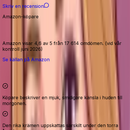
Skriv en recension
Amazon-köpare
Amazon-signaler
Amazon visar 4,6 av 5 från 17 614 omdömen. (vid vår
kontroll juni 2026)
Se källan på Amazon
Höjdpunkter och reservationer
Köpare beskriver en mjuk, smidigare känsla i huden till
morgonen.
Den rika krämen uppskattas särskilt under den torra