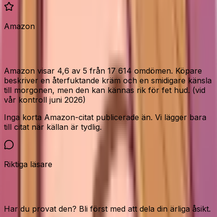
Amazon
Vad Amazon-köparna säger
Amazon visar 4,6 av 5 från 17 614 omdömen. Köpare
beskriver en återfuktande kräm och en smidigare känsla
till morgonen, men den kan kännas rik för fet hud. (vid
vår kontroll juni 2026)
Inga korta Amazon-citat publicerade än. Vi lägger bara
till citat när källan är tydlig.
Riktiga läsare
Vår community
Har du provat den? Bli först med att dela din ärliga åsikt.