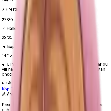
24
/
30
⚡ Prestanda & funktioner
27
/
30
✅ Håller vad det lovar
22
/
25
🔥 Beprövad/populär
14
/
15
🎯 Elins poäng:
87
/100 (
Bra
) — “
Bra skönhetsval när du
vill ha Olay Regenerist Night Recovery – nattkräm utan
onödigt krångel.
”
Så bedömer Elin
Köp
Olay
på Amazon
💰💰
Mellan
Priset visas inte här eftersom Amazon kan ändra pris
och lagerstatus.