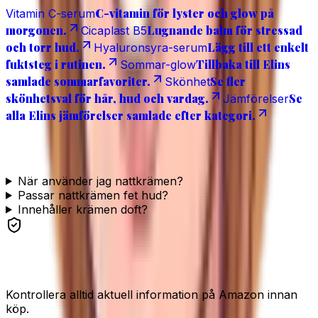
C-vitamin för lyster och glow på
Vitamin C-serum
morgonen.
Lugnande balm för stressad
Cicaplast B5
och torr hud.
Lägg till ett enkelt
Hyaluronsyra-serum
fuktsteg i rutinen.
Tillbaka till Elins
Sommar-glow
samlade sommarfavoriter.
Se fler
Skönhet
skönhetsval för hår, hud och vardag.
Se
Jämförelser
alla Elins jämförelser samlade efter kategori.
Vanliga frågor
När använder jag nattkrämen?
Passar nattkrämen fet hud?
Innehåller krämen doft?
Se produkten
Kontrollera alltid aktuell information på Amazon innan
köp.