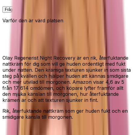
Fråga Elin om denna
Varför den är värd platsen
Rik nattkräm för fukt och en
smidigare känsla
Olay Regenerist Night Recovery är en rik, återfuktande
nattkräm för dig som vill ge huden ordentligt med fukt
under natten. Den krämiga texturen sjunker in som sista
steg på kvällen och hjälper huden att kännas smidigare
och mer utvilad till morgonen. Amazon visar 4,6 av 5
från 17 614 omdömen, och köpare lyfter framför allt
den mjuka känslan till morgonen, hur återfuktande
krämen är och att texturen sjunker in fint.
Rik, återfuktande nattkräm som ger huden fukt och en
smidigare känsla till morgonen.
Passar dig som...