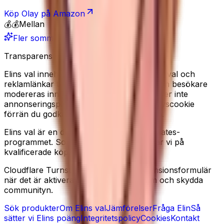
Köp
Olay
på Amazon
💰💰
Mellan
Fler sommarfavoriter
Transparens
Elins val innehåller redaktionella produkturval och
reklamlänkar till Amazon. Recensioner från besökare
modereras innan de publiceras. Vi använder inte
annonseringspixlar, och sätter ingen analyscookie
förrän du godkänner det i cookiebannern.
Elins val är en deltagare i Amazon Associates-
programmet. Som Amazon-partner tjänar vi på
kvalificerade köp.
Cloudflare Turnstile kan laddas på recensionsformulär
när det är aktiverat, för att minska spam och skydda
communityn.
Sök produkter
Om Elins val
Jämförelser
Fråga Elin
Så
sätter vi Elins poäng
Integritetspolicy
Cookies
Kontakt