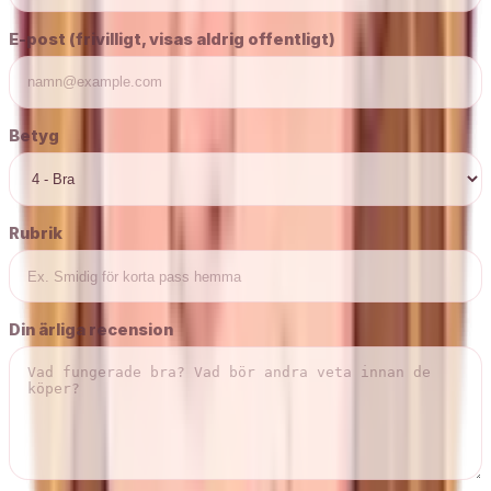
E-post (frivilligt, visas aldrig offentligt)
Betyg
Rubrik
Din ärliga recension