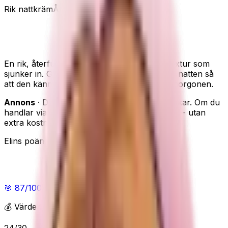
Rik nattkräm
Återfuktande
Smidigare känsla
Olay Regenerist Night Recovery – fukt över
natten
En rik, återfuktande nattkräm med krämig textur som
sjunker in. Gjord för att ge huden fukt under natten så
att den känns smidigare och mer utvilad till morgonen.
Annons
· Den här sidan innehåller reklamlänkar. Om du
handlar via våra länkar kan vi få en provision - utan
extra kostnad för dig.
Elins poäng
Elins poäng
🎯
87
/100
Bra
💰 Värde för pengarna