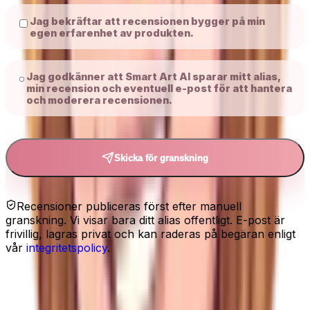
Jag bekräftar att recensionen bygger på min
egen erfarenhet av produkten.
Jag godkänner att Smart Art AI sparar mitt alias,
min recension och eventuell e-post för att hantera
och moderera recensionen.
Skicka för granskning
Recensioner publiceras först efter manuell
granskning. Vi visar bara ditt alias offentligt. E-post är
frivillig, lagras privat och kan raderas på begäran enligt
vår
integritetspolicy
.
Relaterat