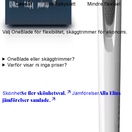
Caveat
Inte babyslätt
Mindre flexibel
Elins korta dom
Välj OneBlade för flexibilitet, skäggtrimmer för ekonomi.
Vanliga frågor
OneBlade eller skäggtrimmer?
Varför visar ni inga priser?
Läs även
Se fler skönhetsval.
Alla Elins
Skönhet
Jämförelser
jämförelser samlade.
Transparens
Elins val innehåller redaktionella produkturval och
reklamlänkar till Amazon. Recensioner från besökare