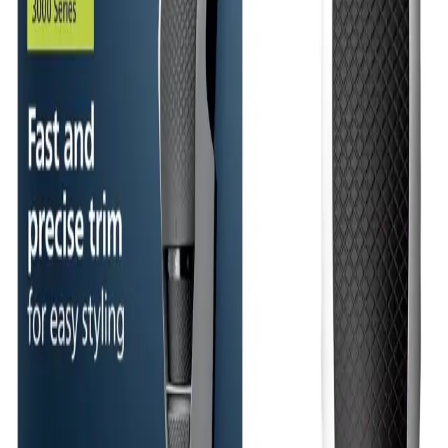
Annons
· Produktsidorna innehåller reklamlänkar. Om
du handlar via våra länkar kan vi få en provision, utan
extra kostnad för dig.
Bladekonomin avgör
OneBlade är bäst för hybridjobb och kanter.
Skäggtrimmern är billigare över tid för längdkontroll.
Hybrid
Philips
Philips OneBlade 360
En hybridtrimmer för stubb, kanter och snabb grooming
när babyslätt inte är målet.
Elins poäng:
84
/100
Bra
💰💰
Mellan
· Jämförd inom kategorin