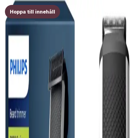
Elins val
Hoppa till innehåll
Skönhet
Hälsa
Träning
Guider
Fråga Elin
Fråga
Hem
Skönhet
OneBlade eller skäggtrimmer?
Utvald av Elin
Tillbaka till
skönhet
Jämförelse
Elins guide 2026
OneBlade eller skäggtrimmer?
OneBlade
Skäggtrimmer
Bladekonomi
Hybridblad med löpande kostnad mot självslipande
trimmerblad.