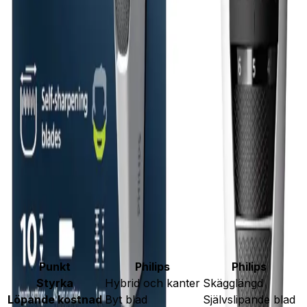
Läs Elins koll
Självslipande blad
Philips
Philips skäggtrimmer 3000
En prisvärd skäggtrimmer för längdkontroll och
vardagsunderhåll utan löpande bladkostnad.
Elins poäng:
82
/100
Bra
💰
Budget
· Jämförd inom kategorin
Läs Elins koll
Köp
Philips
på Amazon
Köp
Philips
på Amazon
Snabb jämförelse
Punkt
Philips
Philips
Styrka
Hybrid och kanter
Skägglängd
Löpande kostnad
Byt blad
Självslipande blad