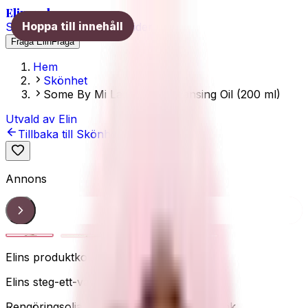
Elins val
Hoppa till innehåll
Skönhet
Hälsa
Träning
Guider
Fråga Elin
Fråga
Hem
Skönhet
Some By Mi Lacto Soy Cleansing Oil (200 ml)
Utvald av Elin
Tillbaka till
Skönhet
Annons
Cleansing oil
1
/
4
Elins produktkoll
Elins steg-ett-val
Rengöringsolja
Double cleansing
Löser smink