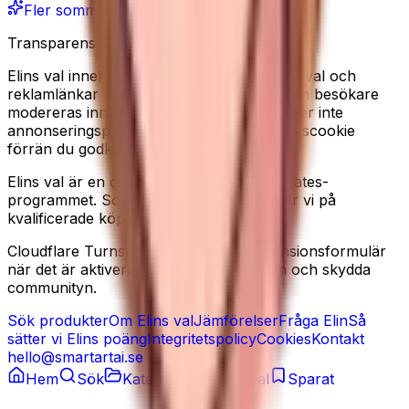
Fler sommarfavoriter
Transparens
Elins val innehåller redaktionella produkturval och
reklamlänkar till Amazon. Recensioner från besökare
modereras innan de publiceras. Vi använder inte
annonseringspixlar, och sätter ingen analyscookie
förrän du godkänner det i cookiebannern.
Elins val är en deltagare i Amazon Associates-
programmet. Som Amazon-partner tjänar vi på
kvalificerade köp.
Cloudflare Turnstile kan laddas på recensionsformulär
när det är aktiverat, för att minska spam och skydda
communityn.
Sök produkter
Om Elins val
Jämförelser
Fråga Elin
Så
sätter vi Elins poäng
Integritetspolicy
Cookies
Kontakt
hello@smartartai.se
Hem
Sök
Kategorier
Elins val
Sparat