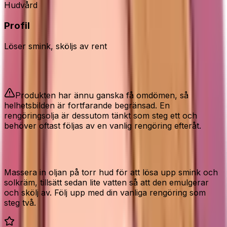
Hudvård
Profil
Löser smink, sköljs av rent
Bra att veta
Produkten har ännu ganska få omdömen, så
helhetsbilden är fortfarande begränsad. En
rengöringsolja är dessutom tänkt som steg ett och
behöver oftast följas av en vanlig rengöring efteråt.
Så använder du det rätt
Massera in oljan på torr hud för att lösa upp smink och
solkräm, tillsätt sedan lite vatten så att den emulgerar
och skölj av. Följ upp med din vanliga rengöring som
steg två.