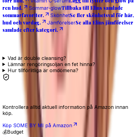
torr hud.
Lägg till lyster och glow på
Vitamin C-serum
ren hud.
Tillbaka till Elins samlade
Sommar-glow
sommarfavoriter.
Se fler skönhetsval för hår,
Skönhet
hud och vardag.
Se alla Elins jämförelser
Jämförelser
samlade efter kategori.
Vanliga frågor
Vad är double cleansing?
Lämnar rengöringsoljan en fet hinna?
Hur tillförlitliga är omdömena?
Se produkten
Kontrollera alltid aktuell information på Amazon innan
köp.
Köp
SOME BY MI
på Amazon
💰
Budget