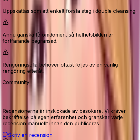
Uppskattas som ett enkelt första steg i double cleansing.
Ännu ganska få omdömen, så helhetsbilden är
fortfarande begränsad.
Rengöringsolja behöver oftast följas av en vanlig
rengöring efteråt.
Community
Recensioner från våra besökare
Recensionerna är inskickade av besökare. Vi kräver
bekräftelse på egen erfarenhet och granskar varje
recension manuellt innan den publiceras.
Skriv en recension