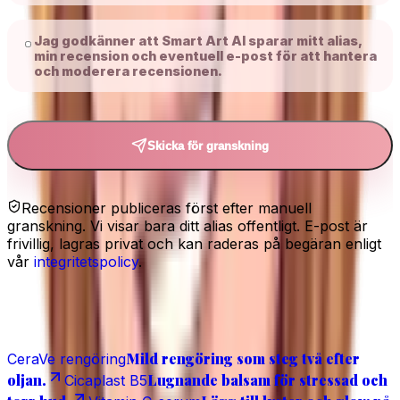
Jag godkänner att Smart Art AI sparar mitt alias,
min recension och eventuell e-post för att hantera
och moderera recensionen.
Skicka för granskning
Recensioner publiceras först efter manuell
granskning. Vi visar bara ditt alias offentligt. E-post är
frivillig, lagras privat och kan raderas på begäran enligt
vår
integritetspolicy
.
Relaterat
Mild rengöring som steg två efter
CeraVe rengöring
oljan.
Lugnande balsam för stressad och
Cicaplast B5