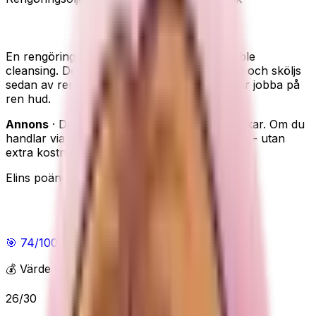
Some By Mi Lacto Soy Cleansing Oil
En rengöringsolja för det första steget i double
cleansing. Den löser upp smink och solkräm och sköljs
sedan av rent, så att din vanliga rengöring får jobba på
ren hud.
Annons
· Den här sidan innehåller reklamlänkar. Om du
handlar via våra länkar kan vi få en provision - utan
extra kostnad för dig.
Elins poäng
Elins poäng
🎯
74
/100
Helt okej
💰 Värde för pengarna
26
/
30