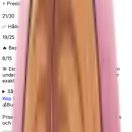
⚡ Prestanda & funktioner
21
/
30
✅ Håller vad det lovar
19
/
25
🔥 Beprövad/populär
8
/
15
🎯 Elins poäng:
74
/100 (
Helt okej
) — “
Helt okej, men
underlaget är tunt så köp bara om behovet matchar
exakt.
”
Så bedömer Elin
Köp
SOME BY MI
på Amazon
💰
Budget
Priset visas inte här eftersom Amazon kan ändra pris
och lagerstatus.