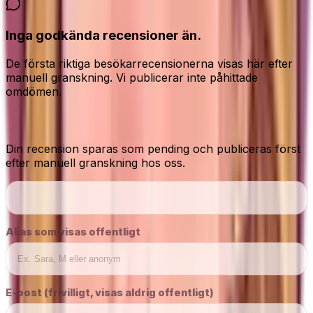
Inga godkända recensioner än.
De första riktiga besökarrecensionerna visas här efter
manuell granskning. Vi publicerar inte påhittade
omdömen.
Dela din ärliga åsikt
Din recension sparas som pending och publiceras först
efter manuell granskning hos oss.
Alias som visas offentligt
E-post (frivilligt, visas aldrig offentligt)