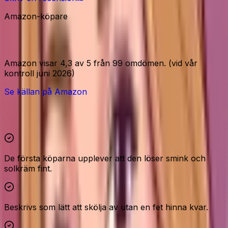
Amazon-köpare
Amazon-signaler
Amazon visar 4,3 av 5 från 99 omdömen. (vid vår
kontroll juni 2026)
Se källan på Amazon
Höjdpunkter och reservationer
De första köparna upplever att den löser smink och
solkräm fint.
Beskrivs som lätt att skölja av utan en fet hinna kvar.