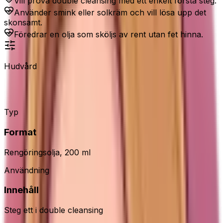
Vill prova double cleansing med ett enkelt första steg.
Använder smink eller solkräm och vill lösa upp det
skonsamt.
Föredrar en olja som sköljs av rent utan fet hinna.
Hudvård
Some By Mi Lacto Soy Cleansing Oil
Typ
Format
Rengöringsolja, 200 ml
Användning
Innehåll
Steg ett i double cleansing