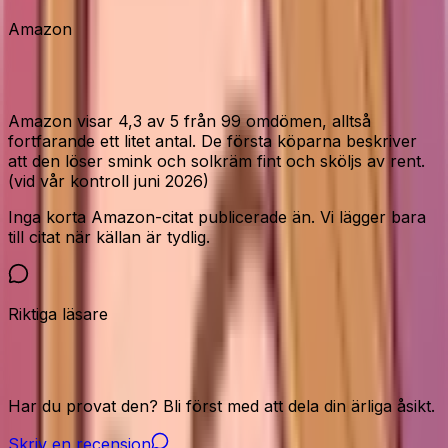
Amazon
Vad Amazon-köparna säger
Amazon visar 4,3 av 5 från 99 omdömen, alltså
fortfarande ett litet antal. De första köparna beskriver
att den löser smink och solkräm fint och sköljs av rent.
(vid vår kontroll juni 2026)
Inga korta Amazon-citat publicerade än. Vi lägger bara
till citat när källan är tydlig.
Riktiga läsare
Vår community
Har du provat den? Bli först med att dela din ärliga åsikt.
Skriv en recension