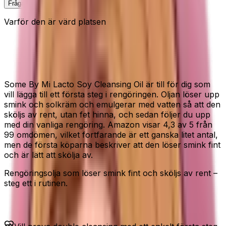
Fråga Elin om denna
Varför den är värd platsen
Rengöringsolja som löser smink och
sköljs av rent
Some By Mi Lacto Soy Cleansing Oil är till för dig som
vill lägga till ett första steg i rengöringen. Oljan löser upp
smink och solkräm och emulgerar med vatten så att den
sköljs av rent, utan fet hinna, och sedan följer du upp
med din vanliga rengöring. Amazon visar 4,3 av 5 från
99 omdömen, vilket fortfarande är ett ganska litet antal,
men de första köparna beskriver att den löser smink fint
och är lätt att skölja av.
Rengöringsolja som löser smink fint och sköljs av rent –
steg ett i rutinen.
Passar dig som...