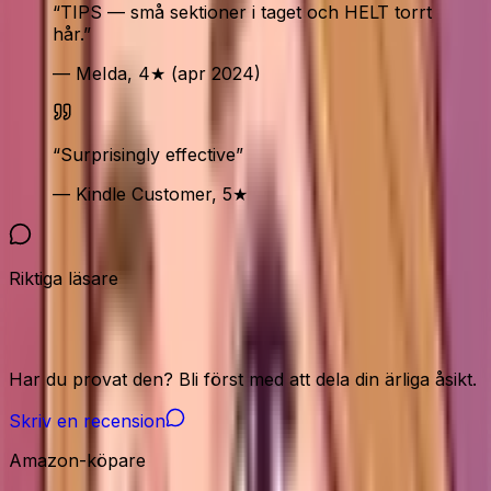
“
TIPS — små sektioner i taget och HELT torrt
hår.
”
— MeIda, 4★ (apr 2024)
“
Surprisingly effective
”
— Kindle Customer, 5★
Riktiga läsare
Vår community
Har du provat den? Bli först med att dela din ärliga åsikt.
Skriv en recension
Amazon-köpare