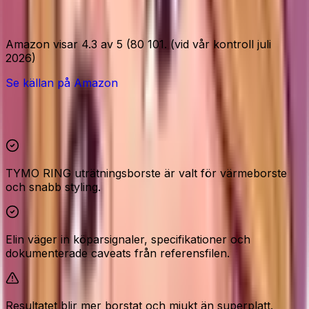
Amazon-signaler
Amazon visar 4.3 av 5 (80 101. (vid vår kontroll juli
2026)
Se källan på Amazon
Höjdpunkter och reservationer
TYMO RING uträtningsborste är valt för värmeborste
och snabb styling.
Elin väger in köparsignaler, specifikationer och
dokumenterade caveats från referensfilen.
Resultatet blir mer borstat och mjukt än superplatt.