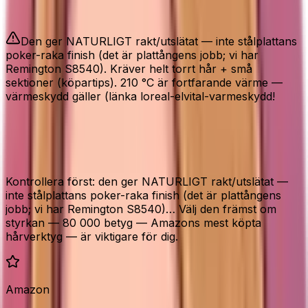
Bra att veta
Den ger NATURLIGT rakt/utslätat — inte stålplattans
poker-raka finish (det är plattångens jobb; vi har
Remington S8540). Kräver helt torrt hår + små
sektioner (köpartips). 210 °C är fortfarande värme —
värmeskydd gäller (länka loreal-elvital-varmeskydd!
Före köp av TYMO RING
uträtningsborste
Kontrollera först: den ger NATURLIGT rakt/utslätat —
inte stålplattans poker-raka finish (det är plattångens
jobb; vi har Remington S8540)… Välj den främst om
styrkan — 80 000 betyg — Amazons mest köpta
hårverktyg — är viktigare för dig.
Amazon