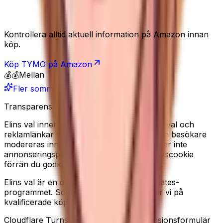
Se produkten
Kontrollera alltid aktuell information på Amazon innan
köp.
Köp
TYMO
på Amazon
💰💰
Mellan
Fler sommarfavoriter
Transparens
Elins val innehåller redaktionella produkturval och
reklamlänkar till Amazon. Recensioner från besökare
modereras innan de publiceras. Vi använder inte
annonseringspixlar, och sätter ingen analyscookie
förrän du godkänner det i cookiebannern.
Elins val är en deltagare i Amazon Associates-
programmet. Som Amazon-partner tjänar vi på
kvalificerade köp.
Cloudflare Turnstile kan laddas på recensionsformulär