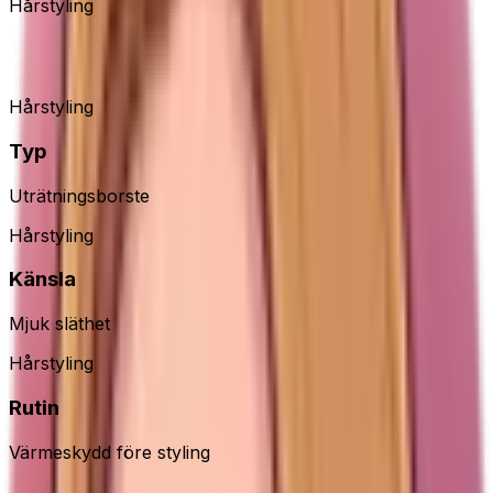
Hårstyling
TYMO RING uträtningsborste
Hårstyling
Typ
Uträtningsborste
Hårstyling
Känsla
Mjuk släthet
Hårstyling
Rutin
Värmeskydd före styling