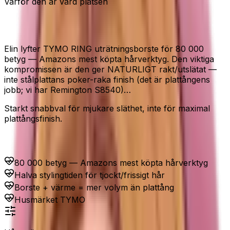
Varför den är värd platsen
Värmeborste · Snabb styling · Viral
Elin lyfter TYMO RING uträtningsborste för 80 000
betyg — Amazons mest köpta hårverktyg. Den viktiga
kompromissen är den ger NATURLIGT rakt/utslätat —
inte stålplattans poker-raka finish (det är plattångens
jobb; vi har Remington S8540)…
Starkt snabbval för mjukare släthet, inte för maximal
plattångsfinish.
Passar dig som...
80 000 betyg — Amazons mest köpta hårverktyg
Halva stylingtiden för tjockt/frissigt hår
Borste + värme = mer volym än plattång
Husmärket TYMO