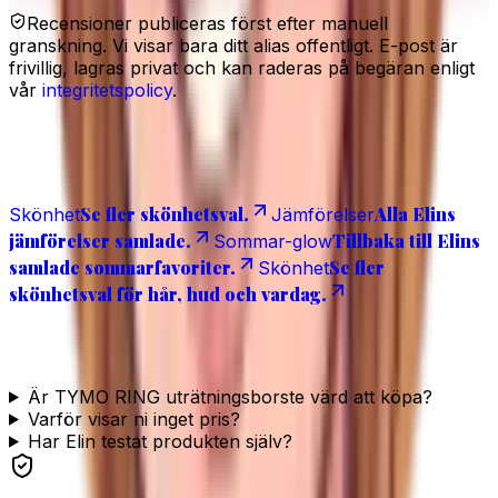
Recensioner publiceras först efter manuell
granskning. Vi visar bara ditt alias offentligt. E-post är
frivillig, lagras privat och kan raderas på begäran enligt
vår
integritetspolicy
.
Relaterat
Se fler skönhetsval.
Alla Elins
Skönhet
Jämförelser
jämförelser samlade.
Tillbaka till Elins
Sommar-glow
samlade sommarfavoriter.
Se fler
Skönhet
skönhetsval för hår, hud och vardag.
Vanliga frågor
Är TYMO RING uträtningsborste värd att köpa?
Varför visar ni inget pris?
Har Elin testat produkten själv?