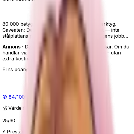
TYMO RING uträtningsborste
80 000 betyg — Amazons mest köpta hårverktyg.
Caveaten: Den ger NATURLIGT rakt/utslätat — inte
stålplattans poker-raka finish (det är plattångens jobb…
Annons
· Den här sidan innehåller reklamlänkar. Om du
handlar via våra länkar kan vi få en provision - utan
extra kostnad för dig.
Elins poäng
Elins poäng
🎯
84
/100
Bra
💰 Värde för pengarna
25
/
30
⚡ Prestanda & funktioner