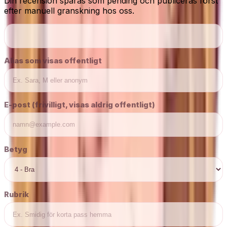
Din recension sparas som pending och publiceras först
efter manuell granskning hos oss.
Alias som visas offentligt
E-post (frivilligt, visas aldrig offentligt)
Betyg
Rubrik