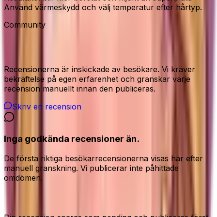
Använd värmeskydd och välj temperatur efter hårtyp.
Community
Recensioner från våra besökare
Recensionerna är inskickade av besökare. Vi kräver
bekräftelse på egen erfarenhet och granskar varje
recension manuellt innan den publiceras.
Skriv en recension
Inga godkända recensioner än.
De första riktiga besökarrecensionerna visas här efter
manuell granskning. Vi publicerar inte påhittade
omdömen.
Dela din ärliga åsikt