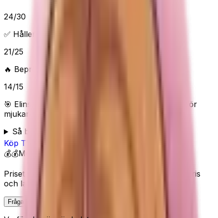
24
/
30
✅ Håller vad det lovar
21
/
25
🔥 Beprövad/populär
14
/
15
🎯 Elins poäng:
84
/100 (
Bra
) — “
Starkt snabbval för
mjukare släthet, inte för maximal plattångsfinish.
”
Så bedömer Elin
Köp
TYMO
på Amazon
💰💰
Mellan
Priset visas inte här eftersom Amazon kan ändra pris
och lagerstatus.
Fråga Elin om denna