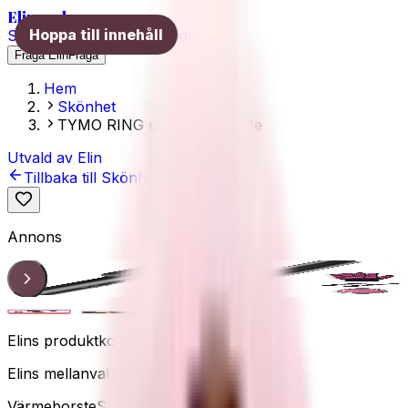
Elins val
Hoppa till innehåll
Skönhet
Hälsa
Träning
Guider
Fråga Elin
Fråga
Hem
Skönhet
TYMO RING uträtningsborste
Utvald av Elin
Tillbaka till
Skönhet
Annons
Produkt
1
/
3
Elins produktkoll
Elins mellanval
Värmeborste
Snabb styling
Viral