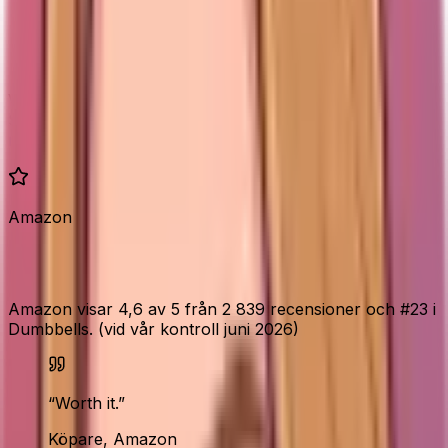
Vikter
Par från 1-10 kg
2x1 kg, 2x3 kg, 2x5 kg
Elins
84/100
82/100
poäng
Vill du bara köpa en vikt och hålla startkostnaden nere?
Se PROIRON neoprenhantlar.
Se PROIRON
neoprenhantlar
.
Amazon
Vad Amazon-köparna säger
Amazon visar 4,6 av 5 från 2 839 recensioner och #23 i
Dumbbells. (vid vår kontroll juni 2026)
“
Worth it.
”
Köpare, Amazon