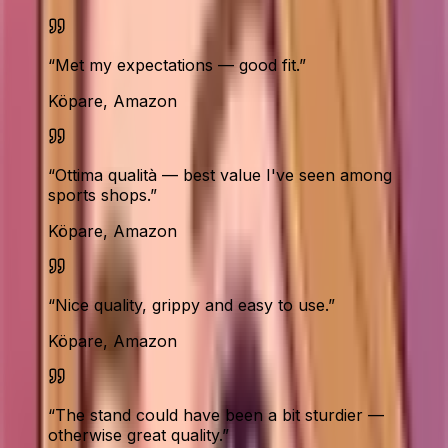
“
Met my expectations — good fit.
”
Köpare, Amazon
“
Ottima qualità — best value I've seen among
sports shops.
”
Köpare, Amazon
“
Nice quality, grippy and easy to use.
”
Köpare, Amazon
“
The stand could have been a bit sturdier —
otherwise great quality.
”