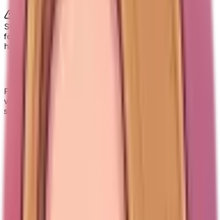
Ställningen är i plast och kunde vara stadigare.
SONGMICS anger också att cirka 3% viktavvikelse kan
förekomma, och hantlarna bör inte tappas direkt på
hårda trägolv.
PROIRON vs SONGMICS hantlar
PROIRON är bäst när du vill köpa ett enkelt par i exakt
vikt. SONGMICS är bättre när du vill ha flera vikter,
ställning och ett färdigt träningshörn hemma.
Punkt
PROIRON
SONGMICS set
Mest beprövad; Välj
Set + ställning; Rollsäker
Snabba
exakt vikt; Mjukt
hexagon;
signaler
grepp
Minihemmagym
Enkelt par i exakt
Bäst för
Färdigt minihemmagym
vikt (Elins val)
Typ
Enkelt par
Set + ställning
Gjutjärn med
Material
Gjutjärn med neoprenyta
neoprenyta