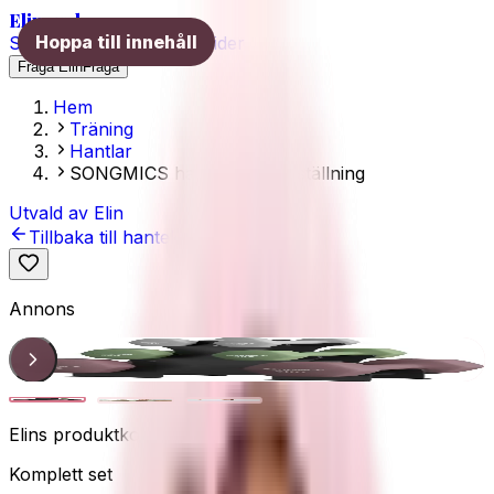
Elins val
Hoppa till innehåll
Skönhet
Hälsa
Träning
Guider
Fråga Elin
Fråga
Hem
Träning
Hantlar
SONGMICS hantelset med ställning
Utvald av Elin
Tillbaka till hantelguiden
Annons
Set
1
/
3
Elins produktkoll
Komplett set