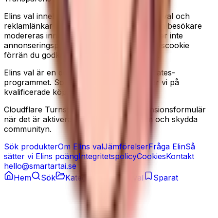
Elins val innehåller redaktionella produkturval och
reklamlänkar till Amazon. Recensioner från besökare
modereras innan de publiceras. Vi använder inte
annonseringspixlar, och sätter ingen analyscookie
förrän du godkänner det i cookiebannern.
Elins val är en deltagare i Amazon Associates-
programmet. Som Amazon-partner tjänar vi på
kvalificerade köp.
Cloudflare Turnstile kan laddas på recensionsformulär
när det är aktiverat, för att minska spam och skydda
communityn.
Sök produkter
Om Elins val
Jämförelser
Fråga Elin
Så
sätter vi Elins poäng
Integritetspolicy
Cookies
Kontakt
hello@smartartai.se
Hem
Sök
Kategorier
Elins val
Sparat