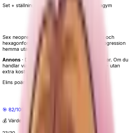
Set + ställning
Rollsäker hexagon
Minihemmagym
SONGMICS hantelset - färdigt minihemmagym
med ställning
Sex neoprenhantlar i tre nivåer med ställning och
hexagonform. Ett smidigt val när du vill ha progression
hemma utan att välja vikt varje gång.
Annons
· Den här sidan innehåller reklamlänkar. Om du
handlar via våra länkar kan vi få en provision - utan
extra kostnad för dig.
Elins poäng
Elins poäng
🎯
82
/100
Bra
💰 Värde för pengarna