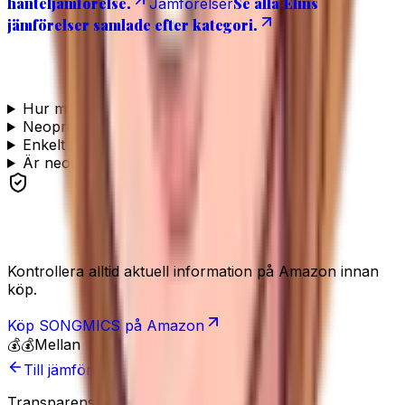
hanteljämförelse.
Se alla Elins
Jämförelser
jämförelser samlade efter kategori.
Vanliga frågor
Hur många kilo ska jag börja med?
Neopren eller gjutjärn — vad är skillnaden?
Enkelt par eller ett helt set med ställning?
Är neoprenhantlar bra för hemmaträning?
Se produkten
Kontrollera alltid aktuell information på Amazon innan
köp.
Köp
SONGMICS
på Amazon
💰💰
Mellan
Till jämförelsen
Transparens