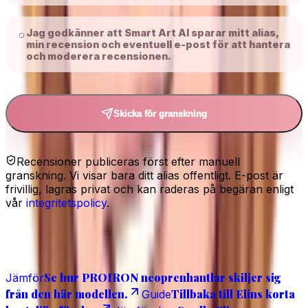
Jag godkänner att Smart Art AI sparar mitt alias,
min recension och eventuell e-post för att hantera
och moderera recensionen.
Skicka för granskning
Recensioner publiceras först efter manuell
granskning. Vi visar bara ditt alias offentligt. E-post är
frivillig, lagras privat och kan raderas på begäran enligt
vår
integritetspolicy
.
Läs även
Se hur PROIRON neoprenhantlar skiljer sig
Jämför
från den här modellen.
Tillbaka till Elins korta
Guide