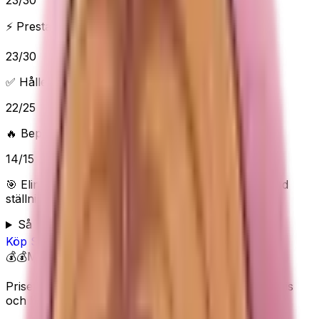
23
/
30
⚡ Prestanda & funktioner
23
/
30
✅ Håller vad det lovar
22
/
25
🔥 Beprövad/populär
14
/
15
🎯 Elins poäng:
82
/100 (
Bra
) — “
Färdigt startset med
ställning för hemmaträning
”
Så bedömer Elin
Köp
SONGMICS
på Amazon
💰💰
Mellan
Priset visas inte här eftersom Amazon kan ändra pris
och lagerstatus.