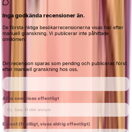
Inga godkända recensioner än.
De första riktiga besökarrecensionerna visas här efter
manuell granskning. Vi publicerar inte påhittade
omdömen.
Dela din ärliga åsikt
Din recension sparas som pending och publiceras först
efter manuell granskning hos oss.
Alias som visas offentligt
E-post (frivilligt, visas aldrig offentligt)