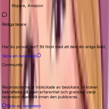
Köpare, Amazon
Riktiga läsare
Vår community
Har du provat den? Bli först med att dela din ärliga åsikt.
Skriv en recension
Community
Recensioner från våra besökare
Recensionerna är inskickade av besökare. Vi kräver
bekräftelse på egen erfarenhet och granskar varje
recension manuellt innan den publiceras.
Skriv en recension