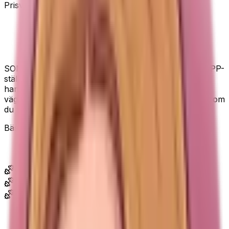
Prisvärt val
Ett komplett startset, inte bara ett par
hantlar.
SONGMICS ger dig 1, 3 och 5 kg i par, plus en enkel PP-
ställning som håller ordning. Hexagonformen gör att
hantlarna inte rullar iväg lika lätt. Det är inte billigaste
vägen om du bara behöver en vikt, men det är smart om
du vill ha ett redo hemmakit.
Bästa valet om du vill ha ett färdigt set med ställning.
Passar dig som...
Vill ha flera vikter från start.
Delar hantlar med någon annan hemma.
Vill ha ställning och ordning i ett litet träningshörn.
Bra att veta