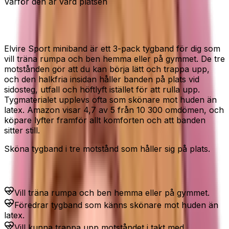
Varför den är värd platsen
Miniband i tyg för rumpa och ben
Elvire Sport miniband är ett 3-pack tygband för dig som
vill träna rumpa och ben hemma eller på gymmet. De tre
motstånden gör att du kan börja lätt och trappa upp,
och den halkfria insidan håller banden på plats vid
sidosteg, utfall och höftlyft istället för att rulla upp.
Tygmaterialet upplevs ofta som skönare mot huden än
latex. Amazon visar 4,7 av 5 från 10 300 omdömen, och
köpare lyfter framför allt komforten och att banden
sitter still.
Sköna tygband i tre motstånd som håller sig på plats.
Passar dig som...
Vill träna rumpa och ben hemma eller på gymmet.
Föredrar tygband som känns skönare mot huden än
latex.
Vill kunna trappa upp motståndet i takt med