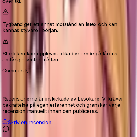
över tid.
Tygband ger ett annat motstånd än latex och kan
kännas styvare i början.
Storleken kan upplevas olika beroende på lårens
omfång – jämför måtten.
Community
Recensioner från våra besökare
Recensionerna är inskickade av besökare. Vi kräver
bekräftelse på egen erfarenhet och granskar varje
recension manuellt innan den publiceras.
Skriv en recension