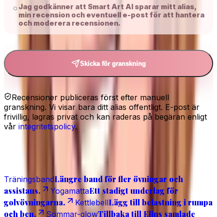
Jag godkänner att Smart Art AI sparar mitt alias,
min recension och eventuell e-post för att hantera
och moderera recensionen.
Skicka för granskning
Recensioner publiceras först efter manuell
granskning. Vi visar bara ditt alias offentligt. E-post är
frivillig, lagras privat och kan raderas på begäran enligt
vår
integritetspolicy
.
Relaterat
Längre band för fler övningar och
Träningsband
assistans.
Ett stadigt underlag för
Yogamatta
golvövningarna.
Lägg till belastning i rumpa
Kettlebell
och ben.
Tillbaka till Elins samlade
Sommar-glow