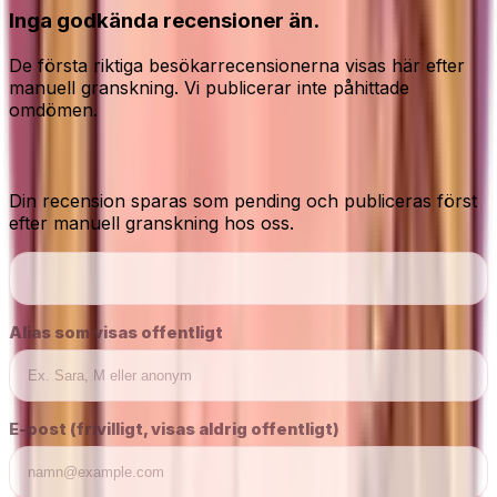
Inga godkända recensioner än.
De första riktiga besökarrecensionerna visas här efter
manuell granskning. Vi publicerar inte påhittade
omdömen.
Dela din ärliga åsikt
Din recension sparas som pending och publiceras först
efter manuell granskning hos oss.
Alias som visas offentligt
E-post (frivilligt, visas aldrig offentligt)