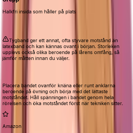
Halkfri insida som håller på plats
Bra att veta
Tygband ger ett annat, ofta styvare motstånd än
latexband och kan kännas ovant i början. Storleken
upplevs också olika beroende på lårens omfång, så
jämför måtten innan du väljer.
Så använder du dem rätt
Placera bandet ovanför knäna eller runt anklarna
beroende på övning och börja med det lättaste
motståndet. Håll spänningen i bandet genom hela
rörelsen och öka motståndet först när tekniken sitter.
Amazon