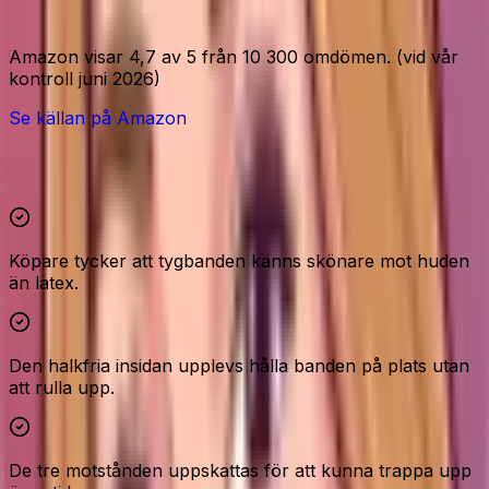
Amazon-signaler
Amazon visar 4,7 av 5 från 10 300 omdömen. (vid vår
kontroll juni 2026)
Se källan på Amazon
Höjdpunkter och reservationer
Köpare tycker att tygbanden känns skönare mot huden
än latex.
Den halkfria insidan upplevs hålla banden på plats utan
att rulla upp.
De tre motstånden uppskattas för att kunna trappa upp