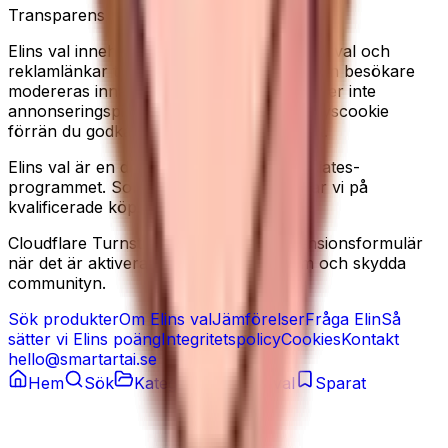
Transparens
Elins val innehåller redaktionella produkturval och
reklamlänkar till Amazon. Recensioner från besökare
modereras innan de publiceras. Vi använder inte
annonseringspixlar, och sätter ingen analyscookie
förrän du godkänner det i cookiebannern.
Elins val är en deltagare i Amazon Associates-
programmet. Som Amazon-partner tjänar vi på
kvalificerade köp.
Cloudflare Turnstile kan laddas på recensionsformulär
när det är aktiverat, för att minska spam och skydda
communityn.
Sök produkter
Om Elins val
Jämförelser
Fråga Elin
Så
sätter vi Elins poäng
Integritetspolicy
Cookies
Kontakt
hello@smartartai.se
Hem
Sök
Kategorier
Elins val
Sparat