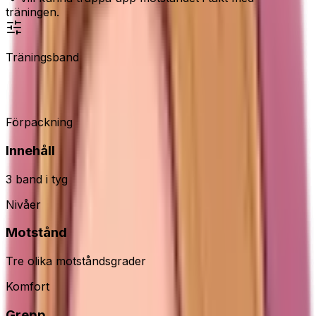
träningen.
Träningsband
Elvire Sport miniband
Förpackning
Innehåll
3 band i tyg
Nivåer
Motstånd
Tre olika motståndsgrader
Komfort
Grepp