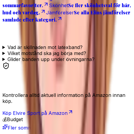
sommarfavoriter.
Se fler skönhetsval för hår,
Skönhet
hud och vardag.
Se alla Elins jämförelser
Jämförelser
samlade efter kategori.
Vanliga frågor
Vad är skillnaden mot latexband?
Vilket motstånd ska jag börja med?
Glider banden upp under övningarna?
Se produkten
Kontrollera alltid aktuell information på Amazon innan
köp.
Köp
Elvire Sport
på Amazon
💰
Budget
Fler sommarfavoriter