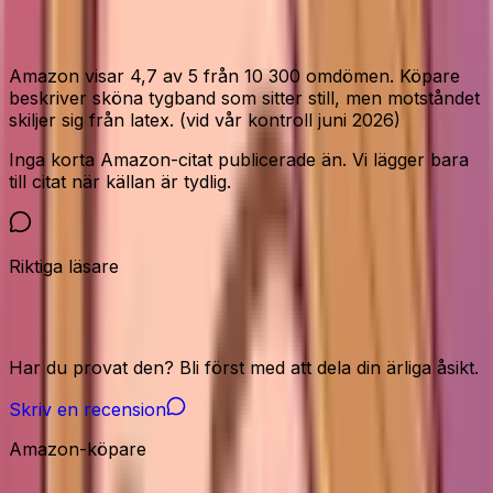
Vad Amazon-köparna säger
Amazon visar 4,7 av 5 från 10 300 omdömen. Köpare
beskriver sköna tygband som sitter still, men motståndet
skiljer sig från latex. (vid vår kontroll juni 2026)
Inga korta Amazon-citat publicerade än. Vi lägger bara
till citat när källan är tydlig.
Riktiga läsare
Vår community
Har du provat den? Bli först med att dela din ärliga åsikt.
Skriv en recension
Amazon-köpare