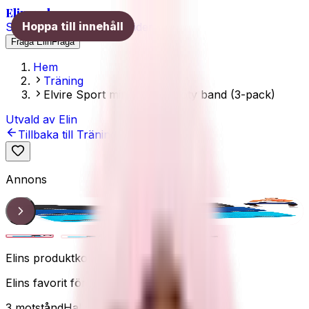
Elins val
Hoppa till innehåll
Skönhet
Hälsa
Träning
Guider
Fråga Elin
Fråga
Hem
Träning
Elvire Sport miniband / booty band (3-pack)
Utvald av Elin
Tillbaka till
Träning
Annons
Miniband
1
/
4
Elins produktkoll
Elins favorit för rumpträning
3 motstånd
Halkfria
Rumpa & ben