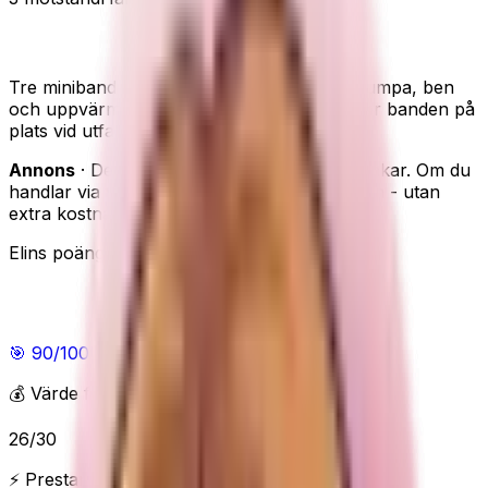
Elvire Sport miniband – tre halkfria motstånd
Tre miniband i tyg med olika motstånd för rumpa, ben
och uppvärmning. Den halkfria insidan håller banden på
plats vid utfall, sidosteg och höftlyft.
Annons
· Den här sidan innehåller reklamlänkar. Om du
handlar via våra länkar kan vi få en provision - utan
extra kostnad för dig.
Elins poäng
Elins poäng
🎯
90
/100
Utmärkt
💰 Värde för pengarna
26
/
30
⚡ Prestanda & funktioner