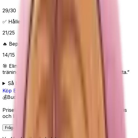
29
/
30
✅ Håller vad det lovar
21
/
25
🔥 Beprövad/populär
14
/
15
🎯 Elins poäng:
90
/100 (
Utmärkt
) — “
Utmärkt
träningsval med starka köparsignaler och tydlig nytta.
”
Så bedömer Elin
Köp
Elvire Sport
på Amazon
💰
Budget
Priset visas inte här eftersom Amazon kan ändra pris
och lagerstatus.
Fråga Elin om denna