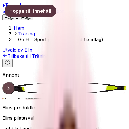
Elins val
Hoppa till innehåll
Skönhet
Hälsa
Träning
Guider
Fråga Elin
Fråga
Hem
Träning
G5 HT Sport pilatesring (med handtag)
Utvald av Elin
Tillbaka till
Träning
Annons
Pilatesring
1
/
4
Elins produktkoll
Elins pilatesval
Dubbla handtag
Inre lår & core
Lätt motstånd