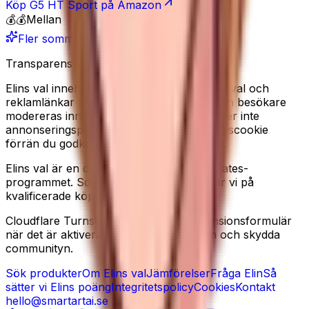
Köp
G5 HT Sport
på Amazon
💰💰
Mellan
Fler sommarfavoriter
Transparens
Elins val innehåller redaktionella produkturval och
reklamlänkar till Amazon. Recensioner från besökare
modereras innan de publiceras. Vi använder inte
annonseringspixlar, och sätter ingen analyscookie
förrän du godkänner det i cookiebannern.
Elins val är en deltagare i Amazon Associates-
programmet. Som Amazon-partner tjänar vi på
kvalificerade köp.
Cloudflare Turnstile kan laddas på recensionsformulär
när det är aktiverat, för att minska spam och skydda
communityn.
Sök produkter
Om Elins val
Jämförelser
Fråga Elin
Så
sätter vi Elins poäng
Integritetspolicy
Cookies
Kontakt
hello@smartartai.se