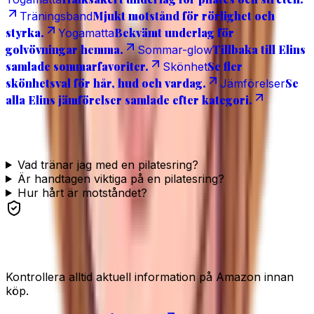
Mjukt motstånd för rörlighet och
Träningsband
styrka.
Bekvämt underlag för
Yogamatta
golvövningar hemma.
Tillbaka till Elins
Sommar-glow
samlade sommarfavoriter.
Se fler
Skönhet
skönhetsval för hår, hud och vardag.
Se
Jämförelser
alla Elins jämförelser samlade efter kategori.
Vanliga frågor
Vad tränar jag med en pilatesring?
Är handtagen viktiga på en pilatesring?
Hur hårt är motståndet?
Se produkten
Kontrollera alltid aktuell information på Amazon innan
köp.