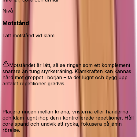
Nivå
Motstånd
Lätt motstånd vid kläm
Bra att veta
Motståndet är lätt, så se ringen som ett komplement
snarare än tung styrketräning. Klämkraften kan kännas
hård mot greppet i början – ta det lugnt och bygg upp
antalet repetitioner gradvis.
Så använder du den rätt
Placera ringen mellan knäna, vristerna eller händerna
och kläm lugnt ihop den i kontrollerade repetitioner. Håll
core spänd och undvik att rycka, fokusera på jämn
rörelse.