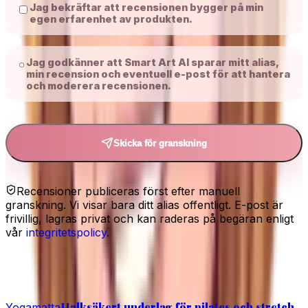
Jag bekräftar att recensionen bygger på min
egen erfarenhet av produkten.
Jag godkänner att Smart Art AI sparar mitt alias,
min recension och eventuell e-post för att hantera
och moderera recensionen.
Skicka för granskning
Recensioner publiceras först efter manuell
granskning. Vi visar bara ditt alias offentligt. E-post är
frivillig, lagras privat och kan raderas på begäran enligt
vår
integritetspolicy
.
Relaterat
Halksäkert underlag för pilates och stretch.
Yogamatta