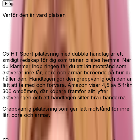
Fråga Elin om denna
Varför den är värd platsen
Pilatesring för inre lår, core och
armar
G5 HT Sport pilatesring med dubbla handtag är ett
smidigt redskap för dig som tränar pilates hemma. När
du klämmer ihop ringen får du ett lätt motstånd som
aktiverar inre lår, core och armar beroende på hur du
håller den. Handtagen gör den greppvänlig och den är
lätt att ta med och förvara. Amazon visar 4,5 av 5 från
300 omdömen, där köpare framför allt lyfter
aktiveringen och att handtagen sitter bra i händerna.
Greppvänlig pilatesring som ger lätt motstånd för inre
lår, core och armar.
Passar dig som...