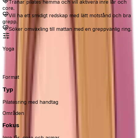
Tränar pilates hemma och vill aktivera inre lår och
core.
Vill ha ett smidigt redskap med lätt motstånd och bra
grepp.
Söker omväxling till mattan med en greppvänlig ring.
Yoga
G5 HT Sport pilatesring
Format
Typ
Pilatesring med handtag
Områden
Fokus
Inre lår, core och armar