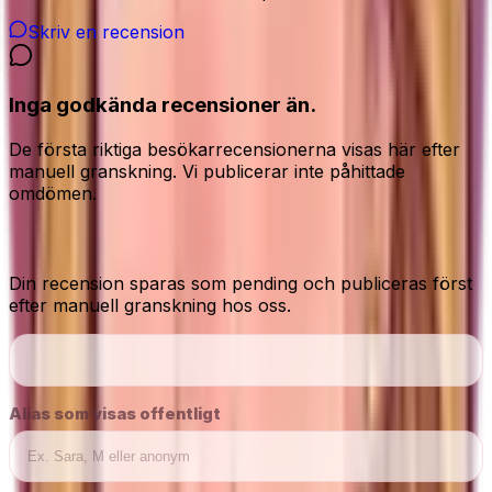
Skriv en recension
Inga godkända recensioner än.
De första riktiga besökarrecensionerna visas här efter
manuell granskning. Vi publicerar inte påhittade
omdömen.
Dela din ärliga åsikt
Din recension sparas som pending och publiceras först
efter manuell granskning hos oss.
Alias som visas offentligt