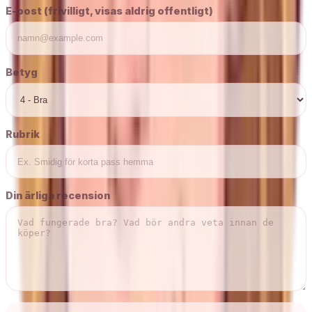
E-post (frivilligt, visas aldrig offentligt)
Betyg
Rubrik
Din ärliga recension