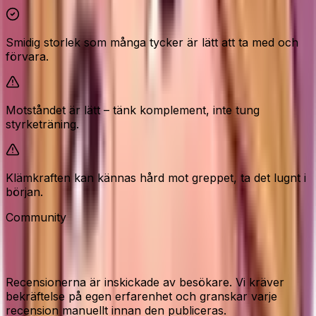
Smidig storlek som många tycker är lätt att ta med och
förvara.
Motståndet är lätt – tänk komplement, inte tung
styrketräning.
Klämkraften kan kännas hård mot greppet, ta det lugnt i
början.
Community
Recensioner från våra besökare
Recensionerna är inskickade av besökare. Vi kräver
bekräftelse på egen erfarenhet och granskar varje
recension manuellt innan den publiceras.