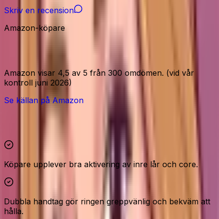
Skriv en recension
Amazon-köpare
Amazon-signaler
Amazon visar 4,5 av 5 från 300 omdömen. (vid vår
kontroll juni 2026)
Se källan på Amazon
Höjdpunkter och reservationer
Köpare upplever bra aktivering av inre lår och core.
Dubbla handtag gör ringen greppvänlig och bekväm att
hålla.