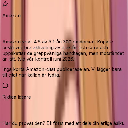
Amazon
Vad Amazon-köparna säger
Amazon visar 4,5 av 5 från 300 omdömen. Köpare
beskriver bra aktivering av inre lår och core och
uppskattar de greppvänliga handtagen, men motståndet
är lätt. (vid vår kontroll juni 2026)
Inga korta Amazon-citat publicerade än. Vi lägger bara
till citat när källan är tydlig.
Riktiga läsare
Vår community
Har du provat den? Bli först med att dela din ärliga åsikt.