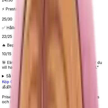
24
/
30
⚡ Prestanda & funktioner
25
/
30
✅ Håller vad det lovar
22
/
25
🔥 Beprövad/populär
10
/
15
🎯 Elins poäng:
81
/100 (
Bra
) — “
Bra träningsval när du
vill ha G5 HT Sport pilatesring utan onödigt krångel.
”
Så bedömer Elin
Köp
G5 HT Sport
på Amazon
💰💰
Mellan
Priset visas inte här eftersom Amazon kan ändra pris
och lagerstatus.