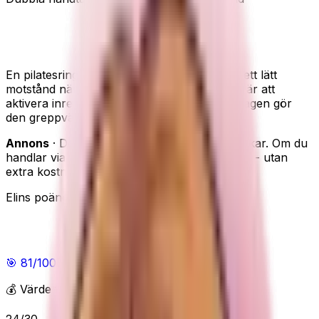
G5 HT Sport pilatesring – inre lår, core och
armar
En pilatesring med dubbla handtag som ger ett lätt
motstånd när du klämmer ihop den. Tanken är att
aktivera inre lår, core och armar, och handtagen gör
den greppvänlig för pilatespass hemma.
Annons
· Den här sidan innehåller reklamlänkar. Om du
handlar via våra länkar kan vi få en provision - utan
extra kostnad för dig.
Elins poäng
Elins poäng
🎯
81
/100
Bra
💰 Värde för pengarna