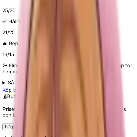
25
/
30
✅ Håller vad det lovar
21
/
25
🔥 Beprövad/populär
13
/
15
🎯 Elins poäng:
85
/100 (
Bra
) — “
Starkt tillbehörsköp för
hemmagym och maskiner.
”
Så bedömer Elin
Köp
bemaxx
på Amazon
💰
Budget
Priset visas inte här eftersom Amazon kan ändra pris
och lagerstatus.
Fråga Elin om denna