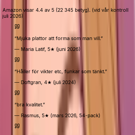
Amazon visar 4.4 av 5 (22 345 betyg). (vid vår kontroll
juli 2026)
“
Mjuka plattor att forma som man vill.
”
— Maria Latif, 5★ (juni 2026)
“
Håller för vikter etc, funkar som tänkt.
”
— Doftgran, 4★ (juli 2024)
“
bra kvalitet.
”
— Rasmus, 5★ (mars 2026, 54-pack)