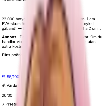
bemaxx pusselmatta
22 000 betyg — beprövad klassiker. Caveaten: 1 cm
EVA-skum är för HEMMAGYM-nivå (hantlar, cykel,
gåband) — tappar du en 100 kg-stång vill du ha 2 cm…
Annons
· Den här sidan innehåller reklamlänkar. Om du
handlar via våra länkar kan vi få en provision - utan
extra kostnad för dig.
Elins poäng
Elins poäng
🎯
85
/100
Bra
💰 Värde för pengarna
26
/
30
⚡ Prestanda & funktioner