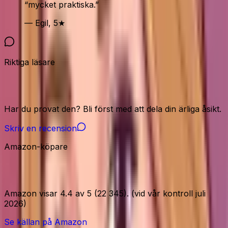
“
mycket praktiska.
”
— Egil, 5★
Riktiga läsare
Vår community
Har du provat den? Bli först med att dela din ärliga åsikt.
Skriv en recension
Amazon-köpare
Amazon-signaler
Amazon visar 4.4 av 5 (22 345). (vid vår kontroll juli
2026)
Se källan på Amazon