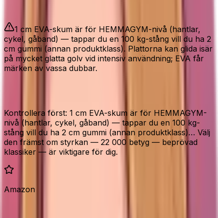
Bra att veta
1 cm EVA-skum är för HEMMAGYM-nivå (hantlar,
cykel, gåband) — tappar du en 100 kg-stång vill du ha 2
cm gummi (annan produktklass). Plattorna kan glida isär
på mycket glatta golv vid intensiv användning; EVA får
märken av vassa dubbar.
Före köp av bemaxx pusselmatta
Kontrollera först: 1 cm EVA-skum är för HEMMAGYM-
nivå (hantlar, cykel, gåband) — tappar du en 100 kg-
stång vill du ha 2 cm gummi (annan produktklass)… Välj
den främst om styrkan — 22 000 betyg — beprövad
klassiker — är viktigare för dig.
Amazon
Vad Amazon-köparna säger