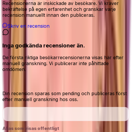
Recensionerna är inskickade av besökare. Vi kräver
bekräftelse på egen erfarenhet och granskar varje
recension manuellt innan den publiceras.
Skriv en recension
Inga godkända recensioner än.
De första riktiga besökarrecensionerna visas här efter
manuell granskning. Vi publicerar inte påhittade
omdömen.
Dela din ärliga åsikt
Din recension sparas som pending och publiceras först
efter manuell granskning hos oss.
Alias som visas offentligt