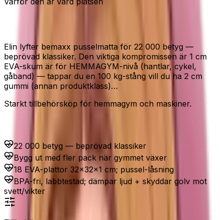
Varför den är värd platsen
18 delar · Golvskydd · Hemmagym
Elin lyfter bemaxx pusselmatta för 22 000 betyg —
beprövad klassiker. Den viktiga kompromissen är 1 cm
EVA-skum är för HEMMAGYM-nivå (hantlar, cykel,
gåband) — tappar du en 100 kg-stång vill du ha 2 cm
gummi (annan produktklass)…
Starkt tillbehörsköp för hemmagym och maskiner.
Passar dig som...
22 000 betyg — beprövad klassiker
Bygg ut med fler pack när gymmet växer
18 EVA-plattor 32×32×1 cm; pussel-låsning
BPA-fri, labbtestad; dämpar ljud + skyddar golv mot
svett/vikter