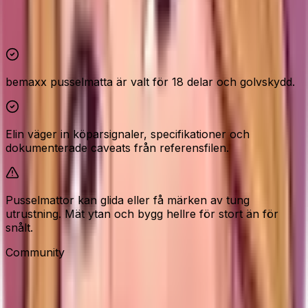
Höjdpunkter och reservationer
bemaxx pusselmatta är valt för 18 delar och golvskydd.
Elin väger in köparsignaler, specifikationer och
dokumenterade caveats från referensfilen.
Pusselmattor kan glida eller få märken av tung
utrustning. Mät ytan och bygg hellre för stort än för
snålt.
Community
Recensioner från våra besökare