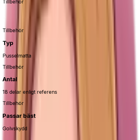
Tillbehör
bemaxx pusselmatta
Tillbehör
Typ
Pusselmatta
Tillbehör
Antal
18 delar enligt referens
Tillbehör
Passar bäst
Golvskydd