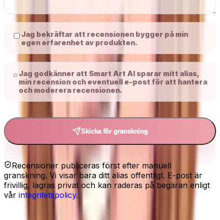
Jag bekräftar att recensionen bygger på min
egen erfarenhet av produkten.
Jag godkänner att Smart Art AI sparar mitt alias,
min recension och eventuell e-post för att hantera
och moderera recensionen.
Skicka för granskning
Recensioner publiceras först efter manuell
granskning. Vi visar bara ditt alias offentligt. E-post är
frivillig, lagras privat och kan raderas på begäran enligt
vår
integritetspolicy
.