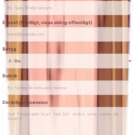
E-post (frivilligt, visas aldrig offentligt)
Betyg
Rubrik
Din ärliga recension