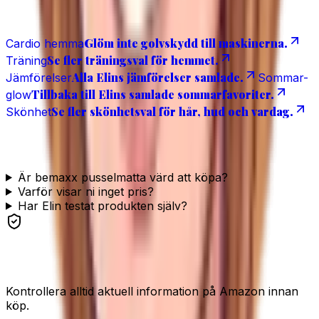
Relaterat
Glöm inte golvskydd till maskinerna.
Cardio hemma
Se fler träningsval för hemmet.
Träning
Alla Elins jämförelser samlade.
Jämförelser
Sommar-
Tillbaka till Elins samlade sommarfavoriter.
glow
Se fler skönhetsval för hår, hud och vardag.
Skönhet
Vanliga frågor
Är bemaxx pusselmatta värd att köpa?
Varför visar ni inget pris?
Har Elin testat produkten själv?
Se produkten
Kontrollera alltid aktuell information på Amazon innan
köp.