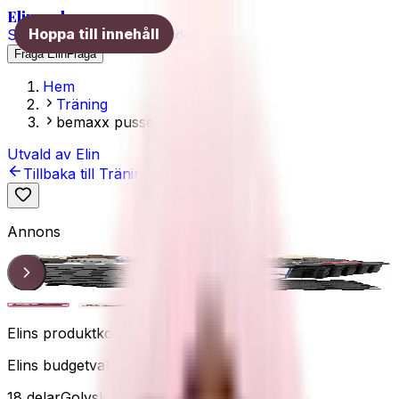
Elins val
Hoppa till innehåll
Skönhet
Hälsa
Träning
Guider
Fråga Elin
Fråga
Hem
Träning
bemaxx pusselmatta
Utvald av Elin
Tillbaka till
Träning
Annons
Produkt
1
/
3
Elins produktkoll
Elins budgetval
18 delar
Golvskydd
Hemmagym