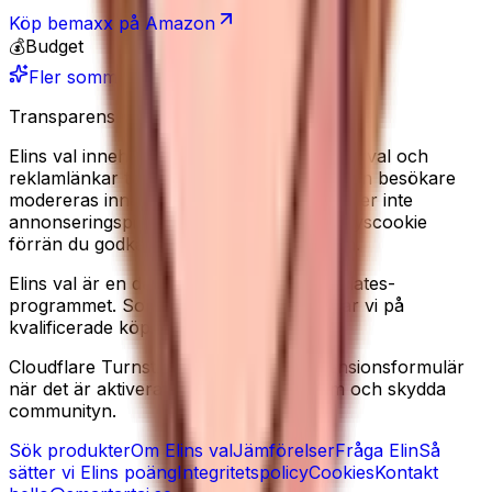
Köp
bemaxx
på Amazon
💰
Budget
Fler sommarfavoriter
Transparens
Elins val innehåller redaktionella produkturval och
reklamlänkar till Amazon. Recensioner från besökare
modereras innan de publiceras. Vi använder inte
annonseringspixlar, och sätter ingen analyscookie
förrän du godkänner det i cookiebannern.
Elins val är en deltagare i Amazon Associates-
programmet. Som Amazon-partner tjänar vi på
kvalificerade köp.
Cloudflare Turnstile kan laddas på recensionsformulär
när det är aktiverat, för att minska spam och skydda
communityn.
Sök produkter
Om Elins val
Jämförelser
Fråga Elin
Så
sätter vi Elins poäng
Integritetspolicy
Cookies
Kontakt