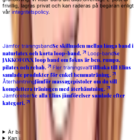
frivillig, lagras privat och kan raderas på begäran enligt
vår
integritetspolicy
.
Läs även
Se skillnaden mellan långa band i
Jämför träningsband
naturlatex och korta loop-band.
Se
Loop-band
JAKKOFOXX loop band om fokus är ben, rumpa,
pilates och rehab.
Tillbaka till Elins
Fler träningsval
samlade produkter för enkel hemmaträning.
Jämför massagepistoler om du vill
Återhämtning
komplettera träningen med återhämtning.
Se alla Elins jämförelser samlade efter
Jämförelser
kategori.
Vanliga frågor
Är banden i latex eller TPE?
Kan jag öka motståndet senare?