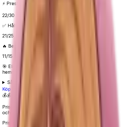
⚡ Prestanda & funktioner
22
/
30
✅ Håller vad det lovar
21
/
25
🔥 Beprövad/populär
11
/
15
🎯 Elins poäng:
80
/100 (
Bra
) — “
Smart förstaval för
hemmaträning
”
Så bedömer Elin
Köp
WuGU
på Amazon
💰💰💰
Premium
Priset visas inte här eftersom Amazon kan ändra pris
och lagerstatus.
Prisvärt val