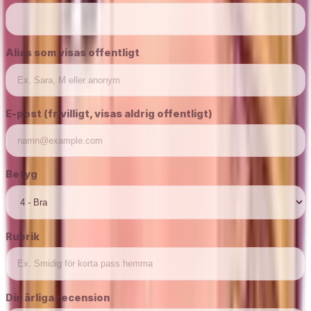
Alias som visas offentligt
E-post (frivilligt, visas aldrig offentligt)
Betyg
Rubrik
Din ärliga recension