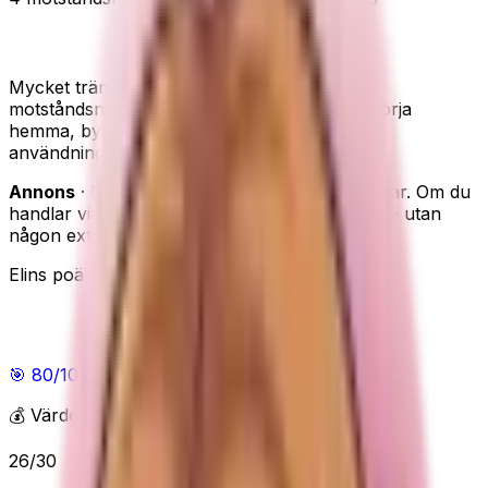
Träningsband i naturlatex – 4 motståndsnivåer
Mycket träningsband för en låg peng. Fyra
motståndsnivåer i naturlatex gör det lätt att börja
hemma, byta nivå när det behövs och få mer
användning utan att köpa stora redskap.
Annons
· Den här sidan innehåller reklamlänkar. Om du
handlar via våra länkar kan vi få en provision – utan
någon extra kostnad för dig.
Elins poäng
Elins poäng
🎯
80
/100
Bra
💰 Värde för pengarna
26
/
30