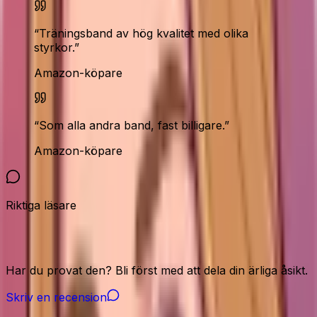
“
Träningsband av hög kvalitet med olika
styrkor.
”
Amazon-köpare
“
Som alla andra band, fast billigare.
”
Amazon-köpare
Riktiga läsare
Vår community
Har du provat den? Bli först med att dela din ärliga åsikt.
Skriv en recension