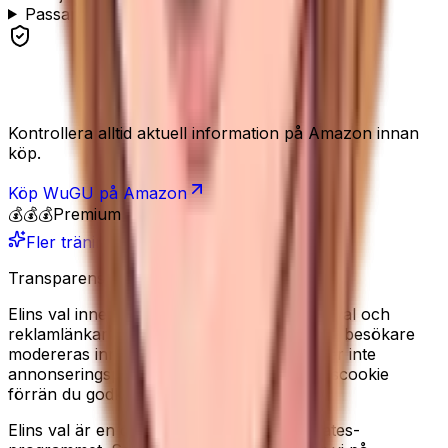
Passar de för rehab och yoga?
Se produkten
Kontrollera alltid aktuell information på Amazon innan
köp.
Köp
WuGU
på Amazon
💰💰💰
Premium
Fler träningsval
Transparens
Elins val innehåller redaktionella produkturval och
reklamlänkar till Amazon. Recensioner från besökare
modereras innan de publiceras. Vi använder inte
annonseringspixlar, och sätter ingen analyscookie
förrän du godkänner det i cookiebannern.
Elins val är en deltagare i Amazon Associates-