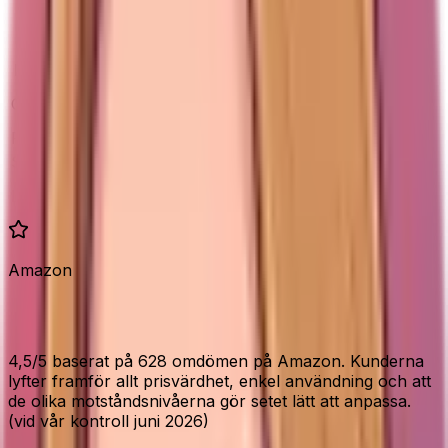
De fyra nivåerna
Färg
Motstånd
Passar för
Uppvärmning, rehab,
Gul
8–15 lbs (lätt)
nybörjare
Röd
15–35 lbs (medel)
Axlar, rygg, allmän träning
Svart
25–65 lbs (tungt)
Ben, bröst, starkare lyft
35–85 lbs (mycket
Tunga övningar, vana
Lila
tungt)
utövare
Amazon
Vad Amazon-köparna säger
4,5/5 baserat på 628 omdömen på Amazon. Kunderna
lyfter framför allt prisvärdhet, enkel användning och att
de olika motståndsnivåerna gör setet lätt att anpassa.
(vid vår kontroll juni 2026)