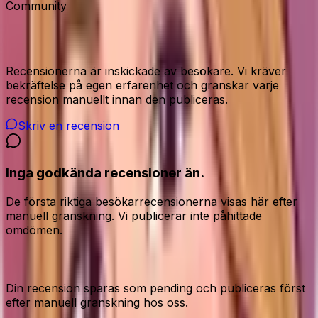
Community
Recensioner från våra besökare
Recensionerna är inskickade av besökare. Vi kräver
bekräftelse på egen erfarenhet och granskar varje
recension manuellt innan den publiceras.
Skriv en recension
Inga godkända recensioner än.
De första riktiga besökarrecensionerna visas här efter
manuell granskning. Vi publicerar inte påhittade
omdömen.
Dela din ärliga åsikt
Din recension sparas som pending och publiceras först
efter manuell granskning hos oss.