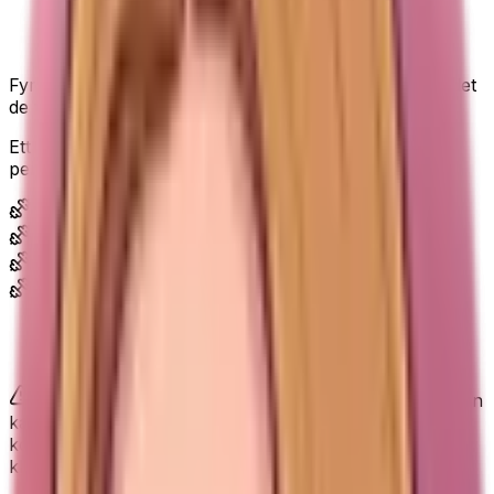
Mycket träningsband för en låg peng.
Fyra motståndsnivåer (8–85 lbs) i 100% naturlatex – det
de flesta vill ha, utan premiumpris.
Ett smart förstaval för hemmaträning – mycket för
pengarna.
Hemma
Gymmet
Morgonpasset
Yoga, pilates & rehab
Inte perfekt, men bra att veta
Banden levereras vakuumförpackade så små märken
kan förekomma, och en mycket van lyftare vill kanske
kombinera två band - men för priset är det svårt att
klaga.