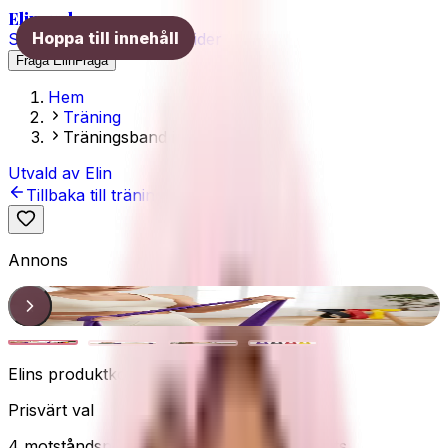
Elins val
Hoppa till innehåll
Skönhet
Hälsa
Träning
Guider
Fråga Elin
Fråga
Hem
Träning
Träningsband i naturlatex
Utvald av Elin
Tillbaka till träning
Annons
Elin valde
1
/
4
Elins produktkoll
Prisvärt val
4 motståndsnivåer
Lätt att börja
Tar liten plats