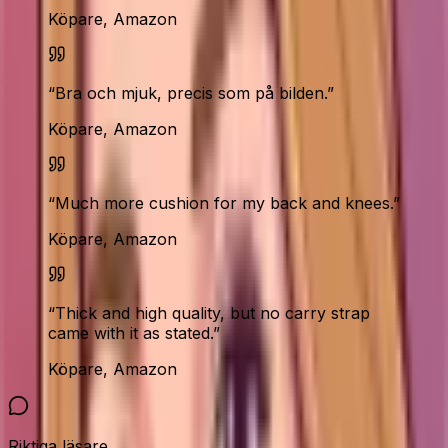
Köpare, Amazon
“
Bra och mjuk, precis som på bilden.
”
Köpare, Amazon
“
Much more cushion for my back and knees.
”
Köpare, Amazon
“
Thick and high quality, but no carry strap
came with it as stated.
”
Köpare, Amazon
Riktiga läsare