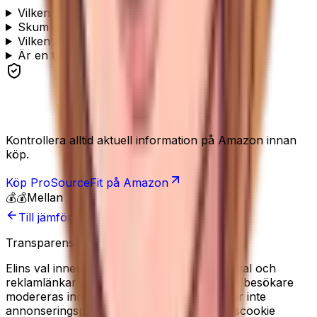
Vilken tjocklek ska en yogamatta ha?
Skum eller TPE — vad är skillnaden?
Vilken matta har bäst grepp?
Är en tjock matta bra för yoga eller pilates?
Se produkten
Kontrollera alltid aktuell information på Amazon innan
köp.
Köp
ProSourceFit
på Amazon
💰💰
Mellan
Till jämförelsen
Transparens
Elins val innehåller redaktionella produkturval och
reklamlänkar till Amazon. Recensioner från besökare
modereras innan de publiceras. Vi använder inte
annonseringspixlar, och sätter ingen analyscookie