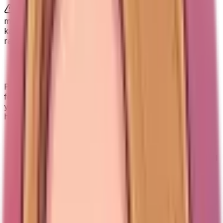
Den är väldigt tjock, vilket är skönt för golvövningar
men mindre stabilt för stående balanspositioner. Skum
kan också få märken över tid, och några köpare
rapporterar att bärrem saknades vid leverans.
ProSourceFit vs YOGATI yogamatta
ProSourceFit är bäst när du vill ha maximal dämpning
för knän, rygg och golvövningar. YOGATI är bättre när
yoga kräver grepp, stabilitet och tydligare placering av
händer och fötter.
Punkt
ProSourceFit
YOGATI
Bra grepp;
Snabba
13 mm komfort; Bäst
Markeringslinjer; Stabil
signaler
för pilates
för yoga
Komfort, pilates och
Grepp, yoga och
Bäst för
golvövningar (Elins
balans
val)
High-density NBR-
Material
TPE
skum