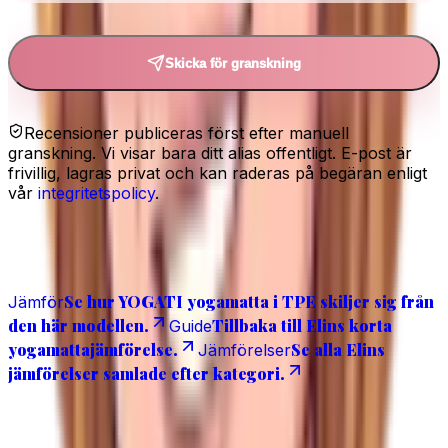
Skicka för granskning
Recensioner publiceras först efter manuell
granskning. Vi visar bara ditt alias offentligt. E-post är
frivillig, lagras privat och kan raderas på begäran enligt
vår
integritetspolicy
.
Läs även
Se hur YOGATI yogamatta i TPE skiljer sig från
Jämför
den här modellen.
Tillbaka till Elins korta
Guide
yogamattajämförelse.
Se alla Elins
Jämförelser
jämförelser samlade efter kategori.
Vanliga frågor