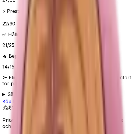
27
/
30
⚡ Prestanda & funktioner
22
/
30
✅ Håller vad det lovar
21
/
25
🔥 Beprövad/populär
14
/
15
🎯 Elins poäng:
84
/100 (
Bra
) — “
Elins val - mest komfort
för pengarna
”
Så bedömer Elin
Köp
ProSourceFit
på Amazon
💰💰
Mellan
Priset visas inte här eftersom Amazon kan ändra pris
och lagerstatus.