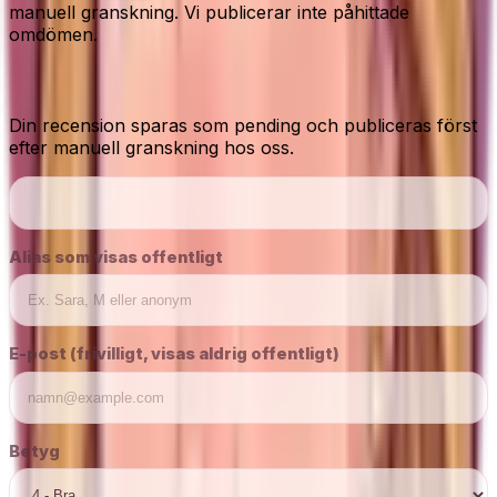
manuell granskning. Vi publicerar inte påhittade
omdömen.
Dela din ärliga åsikt
Din recension sparas som pending och publiceras först
efter manuell granskning hos oss.
Alias som visas offentligt
E-post (frivilligt, visas aldrig offentligt)
Betyg