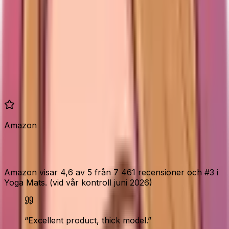
Tjocklek
13 mm
6 mm
Mjukt och dämpande,
Dubbelsidigt halkfritt
Grepp
mindre stabilt i balans
med markeringslinjer
Elins
84/100
83/100
poäng
Vill du ha bättre grepp och stabilitet för yoga? Se
YOGATI TPE.
Se YOGATI TPE
.
Amazon
Vad Amazon-köparna säger
Amazon visar 4,6 av 5 från 7 461 recensioner och #3 i
Yoga Mats. (vid vår kontroll juni 2026)
“
Excellent product, thick model.
”