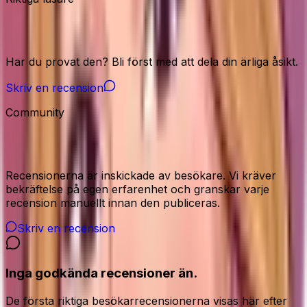
Vår community
Har du provat den? Bli först med att dela din ärliga åsikt.
Skriv en recension
Community
Recensioner från våra besökare
Recensionerna är inskickade av besökare. Vi kräver
bekräftelse på egen erfarenhet och granskar varje
recension manuellt innan den publiceras.
Skriv en recension
Inga godkända recensioner än.
De första riktiga besökarrecensionerna visas här efter