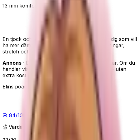
13 mm komfort
Bäst för pilates
ProSourceFit 13 mm - extra mjuk matta för knän
och rygg
En tjock och mjuk yoga- och pilatesmatta för dig som vill
ha mer dämpning hemma, särskilt vid golvövningar,
stretch och nybörjarpass.
Annons
· Den här sidan innehåller reklamlänkar. Om du
handlar via våra länkar kan vi få en provision - utan
extra kostnad för dig.
Elins poäng
Elins poäng
🎯
84
/100
Bra
💰 Värde för pengarna