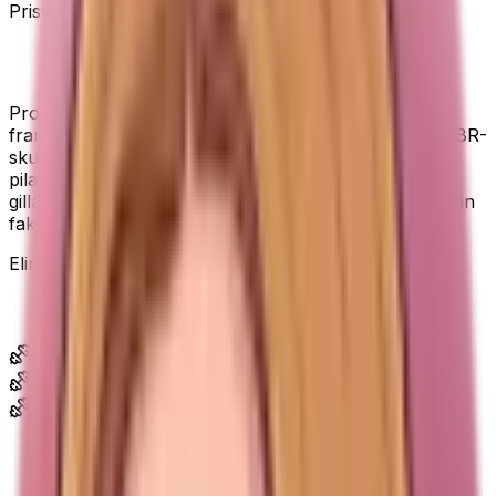
Prisvärt val
Mest komfort för pengarna.
ProSourceFit är valet när du prioriterar mjuk känsla
framför maximal stabilitet. Med 13 mm high-density NBR-
skum får knän, rygg och höfter mer dämpning vid
pilates, stretch och golvövningar. Det gör den lätt att
gilla för hemmaträning där komforten avgör om mattan
faktiskt används.
Elins val - bäst när komfort och dämpning går först.
Passar dig som...
Vill ha extra dämpning för knän, rygg och leder.
Gör pilates, stretch eller golvövningar hemma.
Är nybörjare och vill ha en mjukare start.
Bra att veta