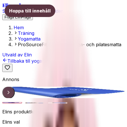
Elins val
Hoppa till innehåll
Skönhet
Hälsa
Träning
Guider
Fråga Elin
Fråga
Hem
Träning
Yogamatta
ProSourceFit extra tjock yoga- och pilatesmatta
Utvald av Elin
Tillbaka till yogamattaguiden
Annons
Elins val
1
/
3
Elins produktkoll
Elins val