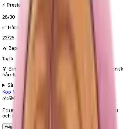
⚡ Prestanda & funktioner
28
/
30
✅ Håller vad det lovar
23
/
25
🔥 Beprövad/populär
15
/
15
🎯 Elins poäng:
85
/100 (
Bra
) — “
Premiumvalet - ikonisk
hårolja för glans och mjukhet
”
Så bedömer Elin
Köp
Moroccanoil
på Amazon
💰💰
Mellan
Priset visas inte här eftersom Amazon kan ändra pris
och lagerstatus.
Fråga Elin om denna