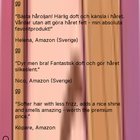
“
Bästa håroljan! Härlig doft och känsla i håret.
Vårdar utan att göra håret fett - min absoluta
favoritprodukt!
”
Helena, Amazon (Sverige)
“
Dyr men bra! Fantastisk doft och gör håret
silkeslent.
”
Nico, Amazon (Sverige)
“
Softer hair with less frizz, adds a nice shine
and smells amazing - worth the premium
price.
”
Köpare, Amazon