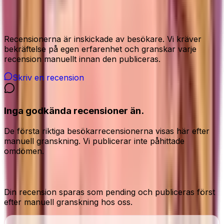
Recensioner från våra besökare
Recensionerna är inskickade av besökare. Vi kräver
bekräftelse på egen erfarenhet och granskar varje
recension manuellt innan den publiceras.
Skriv en recension
Inga godkända recensioner än.
De första riktiga besökarrecensionerna visas här efter
manuell granskning. Vi publicerar inte påhittade
omdömen.
Dela din ärliga åsikt
Din recension sparas som pending och publiceras först
efter manuell granskning hos oss.