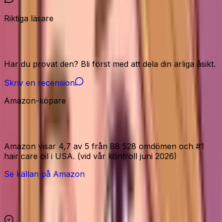
Riktiga läsare
Vår community
Har du provat den? Bli först med att dela din ärliga åsikt.
Skriv en recension
Amazon-köpare
Amazon-signaler
Amazon visar 4,7 av 5 från 88 528 omdömen och #1
hair care oil i USA. (vid vår kontroll juni 2026)
Se källan på Amazon
Höjdpunkter och reservationer