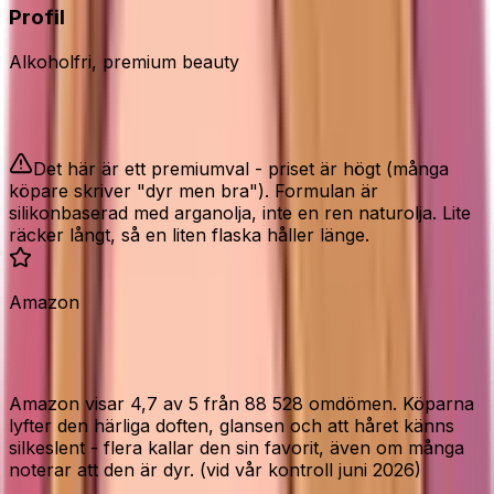
Profil
Alkoholfri, premium beauty
Bra att veta
Det här är ett premiumval - priset är högt (många
köpare skriver "dyr men bra"). Formulan är
silikonbaserad med arganolja, inte en ren naturolja. Lite
räcker långt, så en liten flaska håller länge.
Amazon
Vad Amazon-köparna säger
Amazon visar 4,7 av 5 från 88 528 omdömen. Köparna
lyfter den härliga doften, glansen och att håret känns
silkeslent - flera kallar den sin favorit, även om många
noterar att den är dyr. (vid vår kontroll juni 2026)