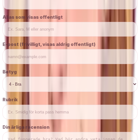
Alias som visas offentligt
E-post (frivilligt, visas aldrig offentligt)
Betyg
Rubrik
Din ärliga recension