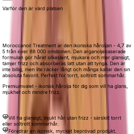
Varför den är värd platsen
Den mest beprövade håroljan för
glans och mjukhet.
Moroccanoil Treatment är den ikoniska håroljan - 4,7 av
5 från över 88 000 omdömen. Den arganoljebaserade
formulan gör håret silkeslent, mjukare och mer glansigt,
tämjer frizz och absorberas lätt utan att tynga. Den är
inte billig, men lite räcker långt och många kallar den sin
absoluta favorit. Perfekt för torrt, soltrött sommarhår.
Premiumvalet - ikonisk hårolja för dig som vill ha glans,
mjukhet och mindre frizz.
Passar dig som...
Vill ha glansigt, mjukt hår utan frizz - särskilt torrt
eller soltrött sommarhår.
Föredrar en ikonisk, mycket beprövad produkt.