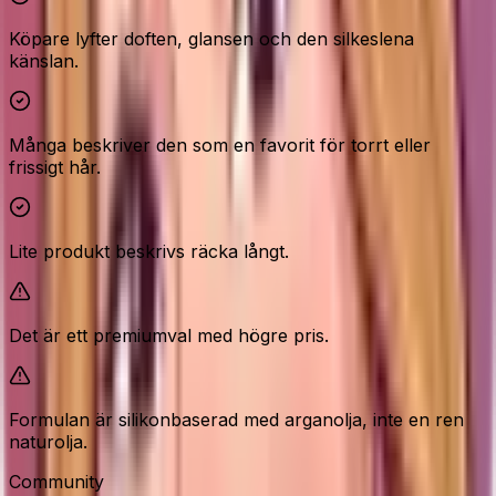
Köpare lyfter doften, glansen och den silkeslena
känslan.
Många beskriver den som en favorit för torrt eller
frissigt hår.
Lite produkt beskrivs räcka långt.
Det är ett premiumval med högre pris.
Formulan är silikonbaserad med arganolja, inte en ren
naturolja.
Community