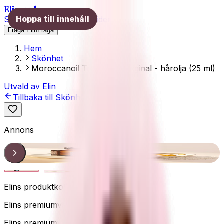
Elins val
Hoppa till innehåll
Skönhet
Hälsa
Träning
Guider
Fråga Elin
Fråga
Hem
Skönhet
Moroccanoil Treatment Original - hårolja (25 ml)
Utvald av Elin
Tillbaka till
Skönhet
Annons
Oljedroppe
1
/
2
Elins produktkoll
Elins premiumval
Elins premiumval
Mest beprövad
Hårolja