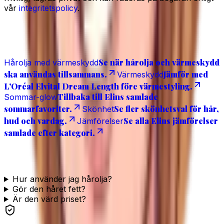
vår
integritetspolicy
.
Relaterat
Se när hårolja och värmeskydd
Hårolja med värmeskydd
ska användas tillsammans.
Jämför med
Värmeskydd
L'Oréal Elvital Dream Length före värmestyling.
Tillbaka till Elins samlade
Sommar-glow
sommarfavoriter.
Se fler skönhetsval för hår,
Skönhet
hud och vardag.
Se alla Elins jämförelser
Jämförelser
samlade efter kategori.
Vanliga frågor
Hur använder jag hårolja?
Gör den håret fett?
Är den värd priset?