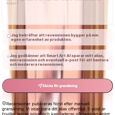
Jag bekräftar att recensionen bygger på min
egen erfarenhet av produkten.
Jag godkänner att Smart Art AI sparar mitt alias,
min recension och eventuell e-post för att hantera
och moderera recensionen.
Skicka för granskning
Recensioner publiceras först efter manuell
granskning. Vi visar bara ditt alias offentligt. E-post är
frivillig, lagras privat och kan raderas på begäran enligt