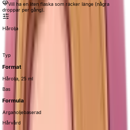
Vill ha en liten flaska som räcker länge (några
droppar per gång).
Hårolja
Moroccanoil Treatment
Typ
Format
Hårolja, 25 ml
Bas
Formula
Arganoljebaserad
Hårvård