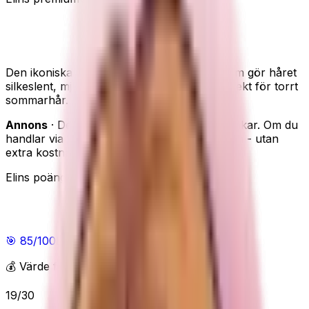
Moroccanoil Treatment - hårolja för glans och
mjukhet
Den ikoniska arganoljebaserade håroljan som gör håret
silkeslent, mjukare och mindre frissigt - perfekt för torrt
sommarhår.
Annons
· Den här sidan innehåller reklamlänkar. Om du
handlar via våra länkar kan vi få en provision - utan
extra kostnad för dig.
Elins poäng
Elins poäng
🎯
85
/100
Bra
💰 Värde för pengarna
19
/
30