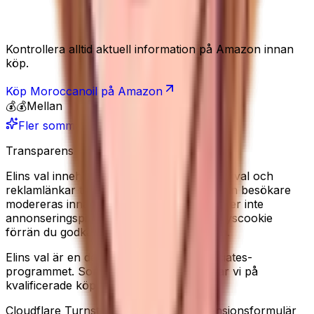
Se produkten
Kontrollera alltid aktuell information på Amazon innan
köp.
Köp
Moroccanoil
på Amazon
💰💰
Mellan
Fler sommarfavoriter
Transparens
Elins val innehåller redaktionella produkturval och
reklamlänkar till Amazon. Recensioner från besökare
modereras innan de publiceras. Vi använder inte
annonseringspixlar, och sätter ingen analyscookie
förrän du godkänner det i cookiebannern.
Elins val är en deltagare i Amazon Associates-
programmet. Som Amazon-partner tjänar vi på
kvalificerade köp.
Cloudflare Turnstile kan laddas på recensionsformulär