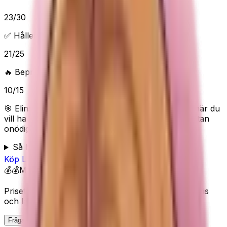
23
/
30
✅ Håller vad det lovar
21
/
25
🔥 Beprövad/populär
10
/
15
🎯 Elins poäng:
78
/100 (
Bra
) — “
Bra skönhetsval när du
vill ha La Roche-Posay Pure Vitamin C10 Serum utan
onödigt krångel.
”
Så bedömer Elin
Köp
La Roche-Posay
på Amazon
💰💰
Mellan
Priset visas inte här eftersom Amazon kan ändra pris
och lagerstatus.
Fråga Elin om denna