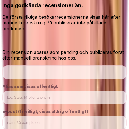
Inga godkända recensioner än.
De första riktiga besökarrecensionerna visas här efter
manuell granskning. Vi publicerar inte påhittade
omdömen.
Dela din ärliga åsikt
Din recension sparas som pending och publiceras först
efter manuell granskning hos oss.
Alias som visas offentligt
E-post (frivilligt, visas aldrig offentligt)