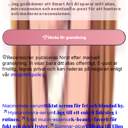
Jag godkänner att Smart Art AI sparar mitt alias,
min recension och eventuell e-post för att hantera
och moderera recensionen.
Skicka för granskning
Recensioner publiceras först efter manuell
granskning. Vi visar bara ditt alias offentligt. E-post är
frivillig, lagras privat och kan raderas på begäran enligt
vår
integritetspolicy
.
Relaterat
Riktat serum för fet och blandad hy.
Niacinamide-serum
Lägg till ett enkelt fuktsteg i
Hyaluronsyra-serum
rutinen.
K-beauty-favorit för
Snail mucin-essence
fukt och dewy lyster.
Tillbaka till Elins
Sommar-glow