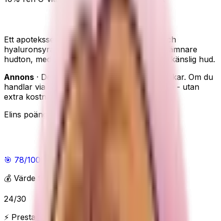
La Roche-Posay Vitamin C10 – lyster och glow
Ett apoteksserum med 10% ren C-vitamin och
hyaluronsyra. Gjort för lyster, glow och en jämnare
hudton, med en lätt textur som passar även känslig hud.
Annons
· Den här sidan innehåller reklamlänkar. Om du
handlar via våra länkar kan vi få en provision - utan
extra kostnad för dig.
Elins poäng
Elins poäng
🎯
78
/100
Bra
💰 Värde för pengarna
24
/
30
⚡ Prestanda & funktioner