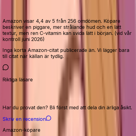
Vad Amazon-köparna säger
Amazon visar 4,4 av 5 från 256 omdömen. Köpare
beskriver en piggare, mer strålande hud och en lätt
textur, men ren C-vitamin kan svida lätt i början. (vid vår
kontroll juni 2026)
Inga korta Amazon-citat publicerade än. Vi lägger bara
till citat när källan är tydlig.
Riktiga läsare
Vår community
Har du provat den? Bli först med att dela din ärliga åsikt.
Skriv en recension
Amazon-köpare