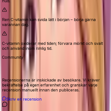
hud.
Ren C-vitamin kan svida lätt i början – börja gärna
varannan dag.
C-vitamin oxiderar med tiden; förvara mörkt och svalt
och använd inom rimlig tid.
Community
Recensioner från våra besökare
Recensionerna är inskickade av besökare. Vi kräver
bekräftelse på egen erfarenhet och granskar varje
recension manuellt innan den publiceras.
Skriv en recension