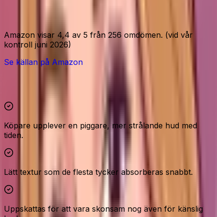
Amazon-signaler
Amazon visar 4,4 av 5 från 256 omdömen. (vid vår
kontroll juni 2026)
Se källan på Amazon
Höjdpunkter och reservationer
Köpare upplever en piggare, mer strålande hud med
tiden.
Lätt textur som de flesta tycker absorberas snabbt.
Uppskattas för att vara skonsam nog även för känslig