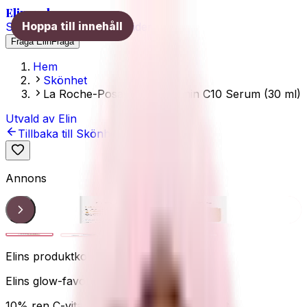
Elins val
Hoppa till innehåll
Skönhet
Hälsa
Träning
Guider
Fråga Elin
Fråga
Hem
Skönhet
La Roche-Posay Pure Vitamin C10 Serum (30 ml)
Utvald av Elin
Tillbaka till
Skönhet
Annons
Vitamin C10
1
/
4
Elins produktkoll
Elins glow-favorit
10% ren C-vitamin
Lyster & glow
Antioxidant