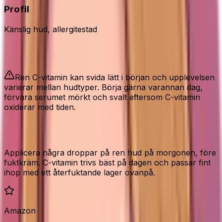
Profil
Känslig hud, allergitestad
Bra att veta
Ren C-vitamin kan svida lätt i början och upplevelsen
varierar mellan hudtyper. Börja gärna varannan dag,
förvara serumet mörkt och svalt eftersom C-vitamin
oxiderar med tiden.
Så använder du det rätt
Applicera några droppar på ren hud på morgonen, före
fuktkräm. C-vitamin trivs bäst på dagen och passar fint
ihop med ett återfuktande lager ovanpå.
Amazon