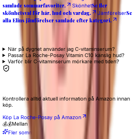
samlade sommarfavoriter.
Se fler
Skönhet
skönhetsval för hår, hud och vardag.
Se
Jämförelser
alla Elins jämförelser samlade efter kategori.
Vanliga frågor
När på dygnet använder jag C-vitaminserum?
Passar La Roche-Posay Vitamin C10 känslig hud?
Varför blir C-vitaminserum mörkare med tiden?
Se produkten
Kontrollera alltid aktuell information på Amazon innan
köp.
Köp
La Roche-Posay
på Amazon
💰💰
Mellan
Fler sommarfavoriter