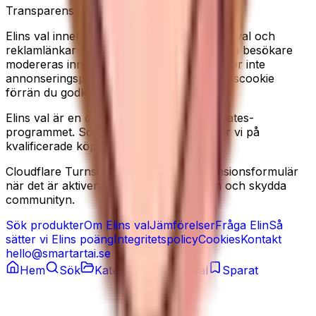
Transparens
Elins val innehåller redaktionella produkturval och
reklamlänkar till Amazon. Recensioner från besökare
modereras innan de publiceras. Vi använder inte
annonseringspixlar, och sätter ingen analyscookie
förrän du godkänner det i cookiebannern.
Elins val är en deltagare i Amazon Associates-
programmet. Som Amazon-partner tjänar vi på
kvalificerade köp.
Cloudflare Turnstile kan laddas på recensionsformulär
när det är aktiverat, för att minska spam och skydda
communityn.
Sök produkter
Om Elins val
Jämförelser
Fråga Elin
Så
sätter vi Elins poäng
Integritetspolicy
Cookies
Kontakt
hello@smartartai.se
Hem
Sök
Kategorier
Elins val
Sparat