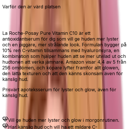
Varför den är värd platsen
C-vitamin för lyster och glow
La Roche-Posay Pure Vitamin C10 är ett
antioxidantserum för dig som vill ge huden mer lyster
och en piggare, mer strålande look. Formulan bygger på
10% ren C-vitamin tillsammans med hyaluronsyra, en
kombination som hjälper huden att se mer utvilad ut och
hudtonen att verka jämnare. Amazon visar 4,4 av 5 från
256 omdömen, och köpare lyfter framför allt glowen,
den lätta texturen och att den känns skonsam även för
känslig hud.
Prisvärt apoteksserum för lyster och glow, även för
känslig hud.
Passar dig som...
Vill ge huden mer lyster och glow i morgonrutinen.
Har känslig hud och vill ha ett mildare C-