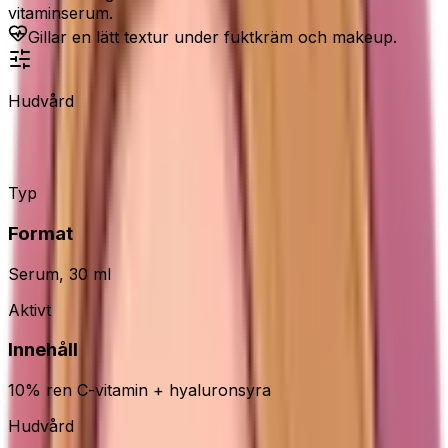
vitaminserum.
Gillar en lätt textur under fuktkräm och makeup.
Hudvård
La Roche-Posay Pure Vitamin C10
Typ
Format
Serum, 30 ml
Aktivt
Innehåll
10% ren C-vitamin + hyaluronsyra
Hudvård