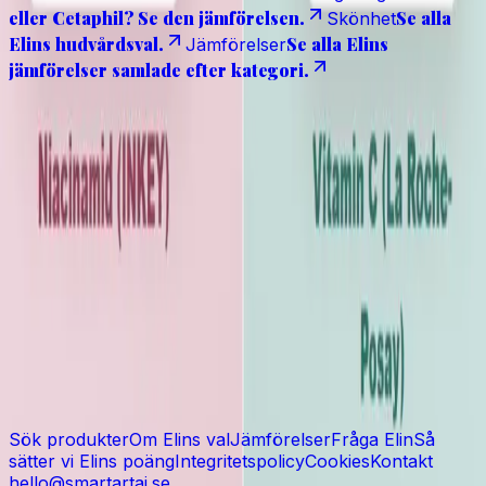
eller Cetaphil? Se den jämförelsen.
Se alla
Skönhet
Elins hudvårdsval.
Se alla Elins
Jämförelser
jämförelser samlade efter kategori.
Transparens
Elins val innehåller redaktionella produkturval och
reklamlänkar till Amazon. Recensioner från besökare
modereras innan de publiceras. Vi använder inte
annonseringspixlar, och sätter ingen analyscookie
förrän du godkänner det i cookiebannern.
Elins val är en deltagare i Amazon Associates-
programmet. Som Amazon-partner tjänar vi på
kvalificerade köp.
Cloudflare Turnstile kan laddas på recensionsformulär
när det är aktiverat, för att minska spam och skydda
communityn.
Sök produkter
Om Elins val
Jämförelser
Fråga Elin
Så
sätter vi Elins poäng
Integritetspolicy
Cookies
Kontakt
hello@smartartai.se