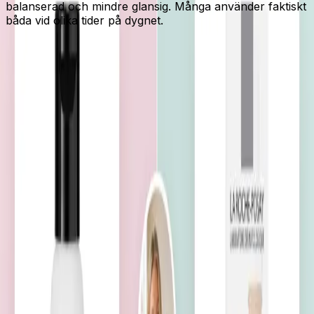
balanserad och mindre glansig. Många använder faktiskt
båda vid olika tider på dygnet.
Ger lyster
La Roche-Posay
La Roche-Posay Vitamin C10 – glow
och jämnare ton
Välj vitamin C om du vill ha mer lyster och en piggare
hudton. Det är ett populärt morgonserum för glow och
en jämnare, fräschare hud.
Elins poäng:
78
/100
Bra
💰💰
Mellan
· Jämförd inom kategorin
Läs recensionen
Balanserar
The INKEY List