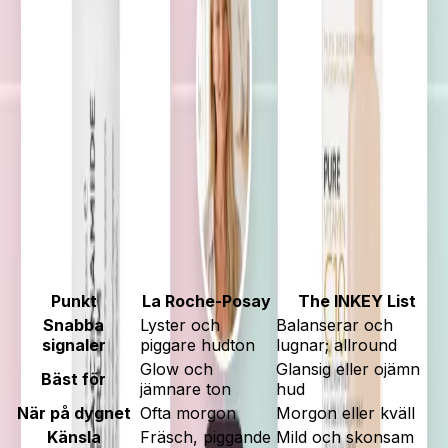
The INKEY List niacinamid – mild
allrounder
Välj niacinamid om du vill ha en mild allrounder som
hjälper huden att kännas balanserad och mindre glansig.
Skonsam och lätt att gilla.
Elins poäng:
82
/100
Bra
💰
Budget
· Jämförd inom kategorin
Läs recensionen
Snabb jämförelse
Punkt
La Roche-Posay
The INKEY List
Snabba
Lyster och
Balanserar och
signaler
piggare hudton
lugnar; allround
Glow och
Glansig eller ojämn
Bäst för
jämnare ton
hud
När på dygnet
Ofta morgon
Morgon eller kväll
Känsla
Fräsch, piggande
Mild och skonsam