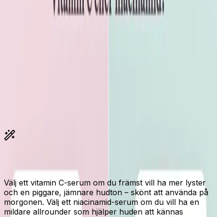
hudton, medan niacinamid är mer allround och
uppskattas för att jämna ut och lugna huden.
Annons
· Våra produktsidor innehåller reklamlänkar. Om
du handlar via våra länkar kan vi få en provision - utan
extra kostnad för dig.
Bilden är Elins illustration av jämförelsen. Vill
du se de riktiga produktbilderna?
Se
La
Roche-Posay
på Amazon
och
The INKEY List
på Amazon
.
Köp
La Roche-Posay
på Amazon
Köp
The INKEY List
på
Amazon
Hur väljer du?
Välj ett vitamin C-serum om du främst vill ha mer lyster
och en piggare, jämnare hudton – skönt att använda på
morgonen. Välj ett niacinamid-serum om du vill ha en
mildare allrounder som hjälper huden att kännas