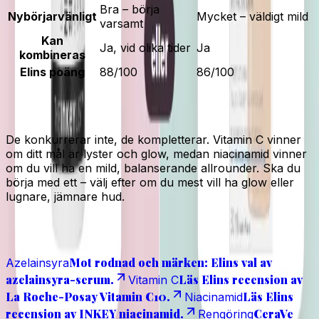
Bra – börja
Nybörjarvänligt
Mycket – väldigt mild
varsamt
Kan
Ja, vid olika tider
Ja
kombineras
Elins poäng
88/100
86/100
Elins korta dom
De konkurrerar inte, de kompletterar. Vitamin C vinner
om ditt mål är lyster och glow, medan niacinamid vinner
om du vill ha en mild, balanserande allrounder. Ska du
börja med ett – välj efter om du mest vill ha glow eller
lugnare, jämnare hud.
Läs även
Mot rodnad och märken: Elins val av
Azelainsyra
azelainsyra-serum.
Läs Elins recension av
Vitamin C
La Roche-Posay Vitamin C10.
Läs Elins
Niacinamid
recension av INKEY niacinamid.
CeraVe
Rengöring