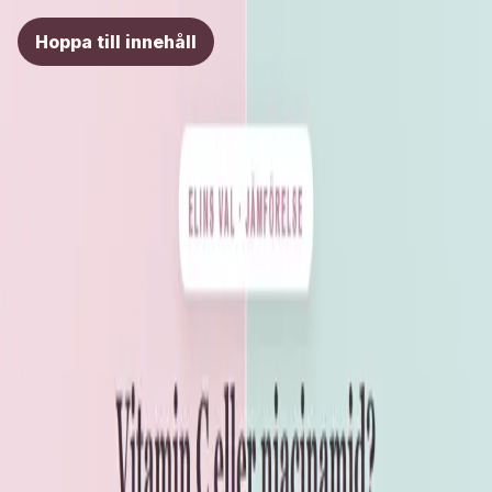
Elins val
Hoppa till innehåll
Skönhet
Hälsa
Träning
Guider
Fråga Elin
Fråga
Hem
Skönhet
Vitamin C eller niacinamid?
Utvald av Elin
Tillbaka till skönhet
Guide
Elins guide 2026
Vitamin C eller niacinamid?
Serum
Lyster vs balans
Hudvård
Vitamin C och niacinamid är två av de mest populära
serumingredienserna, men de gör olika saker för huden.
Vitamin C är känt för att ge lyster och en piggare